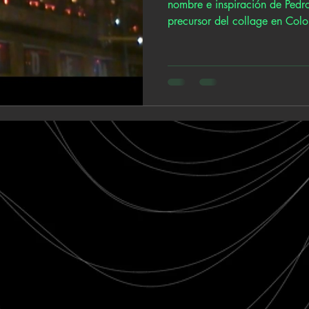
nombre e inspiración de Pedro
precursor del collage en Colo
tigre de papel (2008), falso
partir de esta imagen, Figuer
influencias que informan su s
subterráneo y una mirada de 
caminan sus aristas más sombrías y l
trabajo, Chapinero Mixtape, 