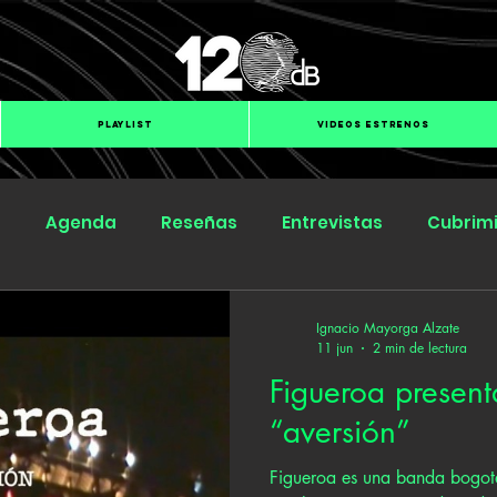
PLAYLIST
VIDEOS ESTRENOS
s
Agenda
Reseñas
Entrevistas
Cubrim
Submit Hub
Groover
BOmm
Ignacio Mayorga Alzate
11 jun
2 min de lectura
Figueroa present
“aversión”
Figueroa es una banda bogot