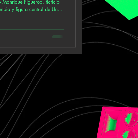
 Manrique Figueroa, ficticio
mbia y figura central de Un
 documental de Luis Ospina. A
oa construye un tapiz de
onido: rock urbano, punk
la ciudad narrada por quienes
luviosas. Su primer
fue g