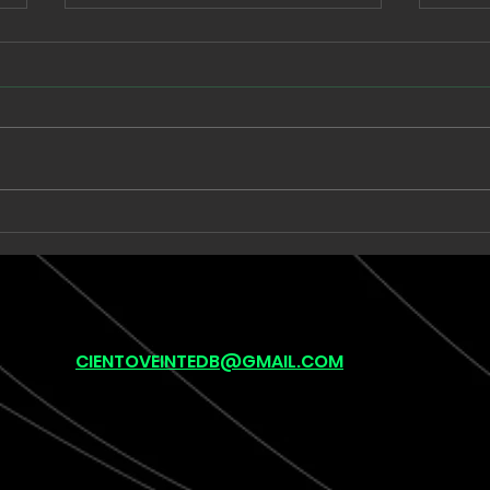
Babe Rainbow extiende
Unk
una suite de seis minutos
llev
en “Acid and Honey”
onír
pos
(lef
CIENTOVEINTEDB@GMAIL.COM