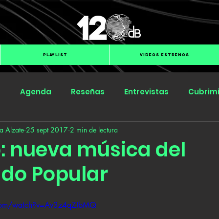
PLAYLIST
VIDEOS ESTRENOS
s
Agenda
Reseñas
Entrevistas
Cubrim
a Alzate
25 sept 2017
2 min de lectura
Submit Hub
Groover
BOmm
o: nueva música del
do Popular
.com/watch?v=Av3z4qZJbMQ