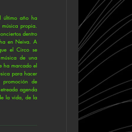
 último año ha 
 música propia. 
nciertos dentro 
cha en Neiva. A 
ue el Circo se 
 música de una 
e ha marcado el 
ica para hacer 
 promoción de 
jetreada agenda 
e la vida, de la 