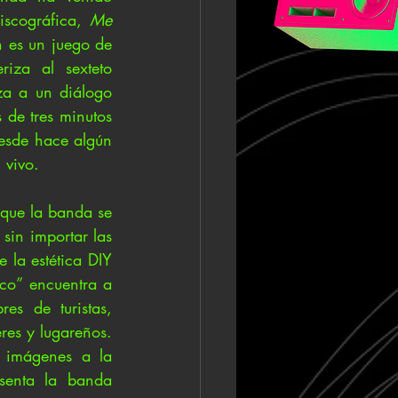
scográfica, 
Me 
 es un juego de 
iza al sexteto 
a a un diálogo 
de tres minutos 
esde hace algún 
 vivo.
que la banda se 
sin importar las 
la estética DIY 
co” encuentra a 
s de turistas, 
es y lugareños. 
 imágenes a la 
senta la banda 