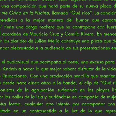
 una composición que hará parte de su nueva placa di
 me Orino en la Piscina
, llamada “Qué rico”. La canción
ntendidos a la mejor manera del humor que caracter
” tiene una carga rockera que se contrapone con fuerz
el acordeón de Mauricio Cruz y Camilo Rivera. En menos 
r los alaridos de Julián Mejía construye una pieza que d
incar alebrestada a la audiencia de sus presentaciones en
el audiovisual que acompaña al corte, una excusa para 
Andrés a hacer lo que mejor saben: disfrutar de la vida 
 (in)acciones. Con una producción sencilla que mantiene 
o desde hace cinco años a la banda, el clip de “Qué ri
onistas de la agrupación surfeando en las playas libre
r las calles de la isla y burlándose en compañía de mujer
tra forma, cualquier otro intento por acompañar con
ultado en un contrasentido a la luz de lo que repre