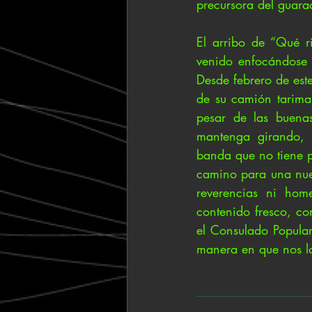
precursora del guar
El arribo de “Qué r
venido enfocándose 
Desde febrero de est
de su camión tarima
pesar de las buenas
mantenga girando, 
banda que no tiene p
camino para una nue
reverencias ni hom
contenido fresco, co
el Consulado Popular 
manera en que nos l