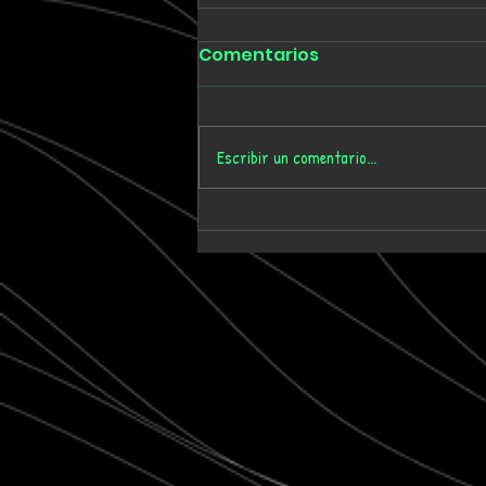
Comentarios
Escribir un comentario...
Tmygn convierte
dieciséis años de
memoria personal en el
álbum 'Where Time Goes'