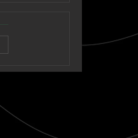
nown Vagabond
a un sintetizador
ico hacia un clímax
t-rock en “Warm Tide
t blank)”