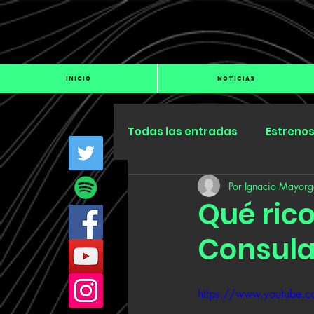
INICIO
NOTICIAS
Todas las entradas
Estreno
Por Ignacio Mayorg
Industria
Especiales
Qué ric
Consula
https://www.youtube