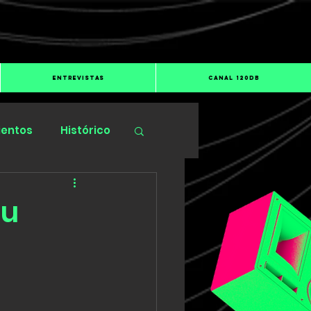
ENTREVISTAS
CANAL 120dB
ientos
Histórico
su