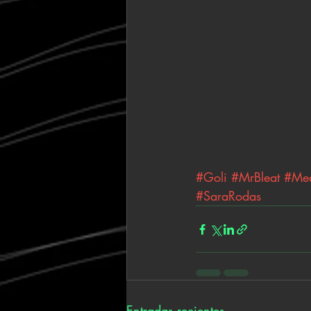
#Goli
#MrBleat
#Med
#SaraRodas
Entradas recientes