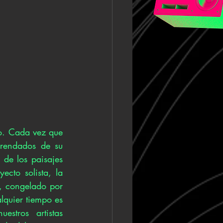
o. Cada vez que 
rendados de su 
de los paisajes 
cto solista, la 
, congelado por 
quier tiempo es 
tros artistas 