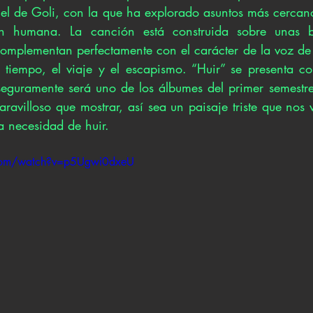
l de Goli, con la que ha explorado asuntos más cercanos
ón humana. La canción está construida sobre unas b
complementan perfectamente con el carácter de la voz de l
l tiempo, el viaje y el escapismo. “Huir” se presenta c
seguramente será uno de los álbumes del primer semestr
ravilloso que mostrar, así sea un paisaje triste que nos
a necesidad de huir.
.com/watch?v=p5Ugwi0dxeU