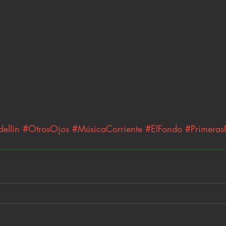
ellín
#OtrosOjos
#MúsicaCorriente
#ElFondo
#Primeras