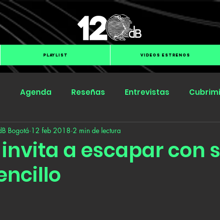
PLAYLIST
VIDEOS ESTRENOS
s
Agenda
Reseñas
Entrevistas
Cubrim
dB Bogotá
12 feb 2018
2 min de lectura
Submit Hub
Groover
BOmm
 invita a escapar con 
ncillo