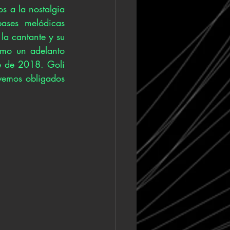
 a la nostalgia 
ases melódicas 
a cantante y su 
omo un adelanto 
e de 2018. Goli 
 vemos obligados 