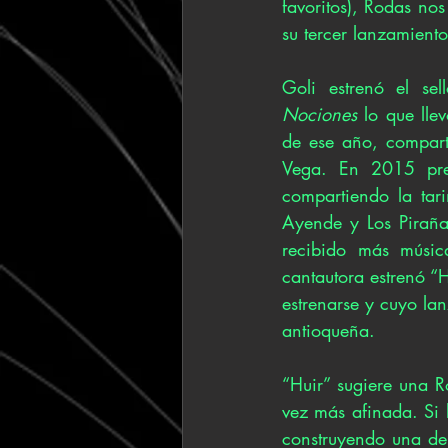
favoritos), Rodas no
su tercer lanzamiento
Goli estrenó el se
Nociones
 lo que ll
de ese año, compart
Vega. En 2015 pre
compartiendo la tari
Ayende y Los Piraña
recibido más músic
cantautora estrenó “
estrenarse y cuyo lan
antioqueña.
“Huir” sugiere una 
vez más afinada. Si 
construyendo una de 