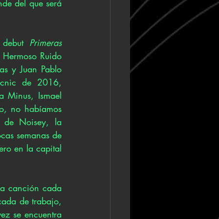
de del que será 
 debut 
Primeras 
l Hermoso Ruido 
s y Juan Pablo 
icnic de 2016, 
a Minus, Ismael 
o, no habíamos 
s de Noisey
, la 
ocas semanas de 
ro en la capital 
a canción cada 
ada de trabajo, 
ez se encuentra 