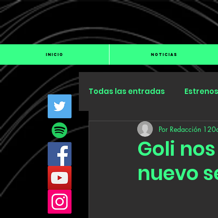
INICIO
NOTICIAS
Todas las entradas
Estreno
Por Redacción 120
Industria
Especiales
Goli nos
nuevo se