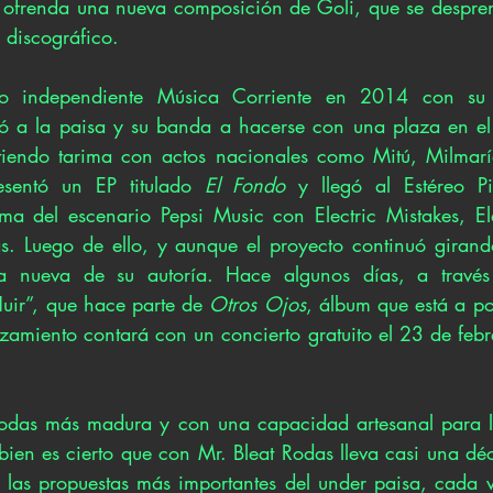
s ofrenda una nueva composición de Goli, que se despren
 discográfico.
llo independiente Música Corriente en 2014 con su
evó a la paisa y su banda a hacerse con una plaza en e
iendo tarima con actos nacionales como Mitú, Milmaría
sentó un EP titulado 
El Fondo 
y llegó al Estéreo P
ma del escenario Pepsi Music con Electric Mistakes, El
s. Luego de ello, y aunque el proyecto continuó girand
a nueva de su autoría. Hace algunos días, 
a travé
Huir”, que hace parte de 
Otros Ojos
, álbum que está a p
zamiento contará con un concierto gratuito el 23 de febre
Rodas más madura y con una capacidad artesanal para l
bien es cierto que con Mr. Bleat Rodas lleva casi una déc
las propuestas más importantes del under paisa, cada v