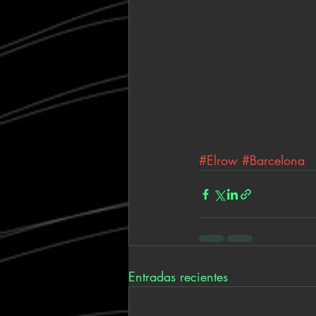
#Elrow
#Barcelona
Entradas recientes