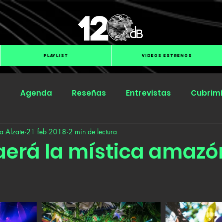
PLAYLIST
VIDEOS ESTRENOS
s
Agenda
Reseñas
Entrevistas
Cubrim
a Alzate
21 feb 2018
2 min de lectura
Submit Hub
Groover
BOmm
raerá la mística amazó