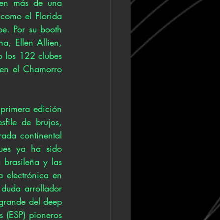
 en más de una 
como el Florida 
. Por su booth 
, Ellen Allien, 
 los 122 clubes 
en el Chamorro 
primera edición 
ile de brujos, 
ada continental 
ues ya ha sido 
brasileña y las 
 electrónica en 
duda arrollador 
grande del deep 
 (ESP) pioneros 