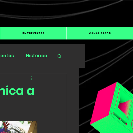
ENTREVISTAS
CANAL 120dB
ientos
Histórico
nica a