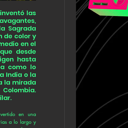
nventó las 
avagantes, 
la Sagrada 
 de color y 
medio en el 
 que desde 
igen hasta 
ca como lo 
 India o la 
a la mirada 
 Colombia. 
lar.
vertido en una 
ias a lo largo y 