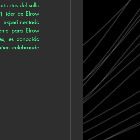
tantes del sello 
 líder de Elrow 
 experimentado 
ente para Elrow 
s, es conocido 
núen celebrando 