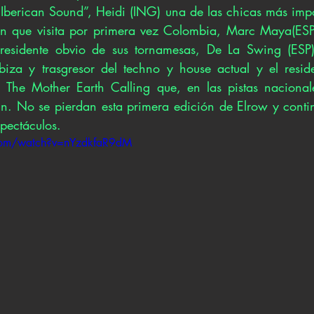
“Iberican Sound”, Heidi (ING) una de las chicas más impor
ín que visita por primera vez Colombia, Marc Maya(ESP)
esidente obvio de sus tornamesas, De La Swing (ESP)
biza y trasgresor del techno y house actual y el resid
The Mother Earth Calling que, en las pistas nacionale
n. No se pierdan esta primera edición de Elrow y conti
spectáculos.
com/watch?v=nYzdkfaR9dM