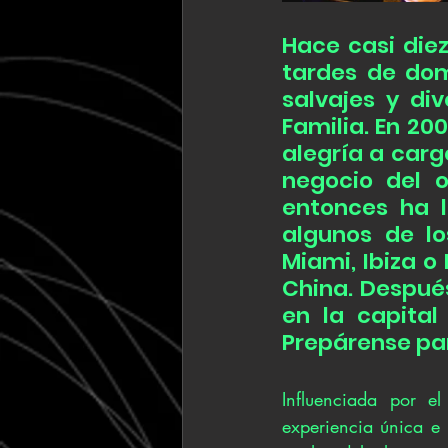
Hace casi diez
tardes de dom
salvajes y di
Familia. En 200
alegría a carg
negocio del o
entonces ha l
algunos de lo
Miami, Ibiza o
China. Después
en la capital
Prepárense par
Influenciada por e
experiencia única e i