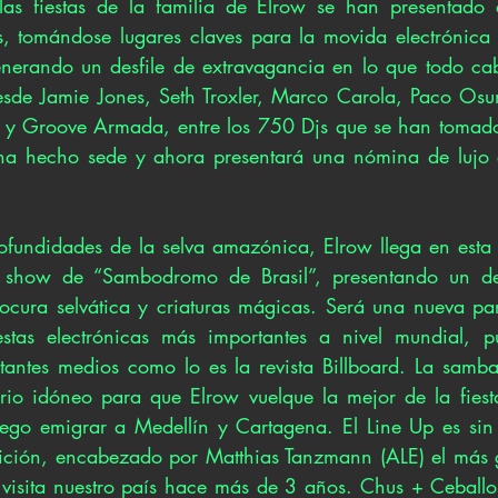
las fiestas de la familia de Elrow se han presentado
, tomándose lugares claves para la movida electrónica 
erando un desfile de extravagancia en lo que todo cabe
de Jamie Jones, Seth Troxler, Marco Carola, Paco Osuna
r y Groove Armada, entre los 750 Djs que se han tomado
a ha hecho sede y ahora presentará una nómina de lujo 
ofundidades de la selva amazónica, Elrow llega en esta 
show de “Sambodromo de Brasil”, presentando un desf
 locura selvática y criaturas mágicas. Será una nueva par
stas electrónicas más importantes a nivel mundial, p
antes medios como lo es la revista Billboard. La samba 
rio idóneo para que Elrow vuelque la mejor de la fiesta
uego emigrar a Medellín y Cartagena. El Line Up es sin 
dición, encabezado por Matthias Tanzmann (ALE) el más 
visita nuestro país hace más de 3 años. Chus + Ceballos