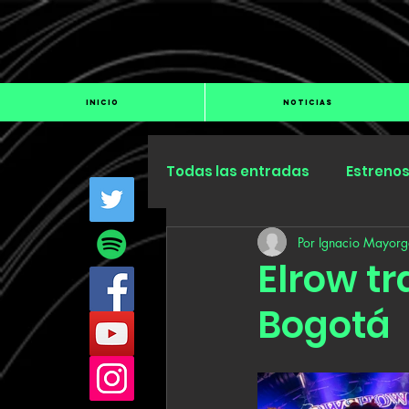
INICIO
NOTICIAS
Todas las entradas
Estreno
Por Ignacio Mayorg
Industria
Especiales
Elrow t
Bogotá