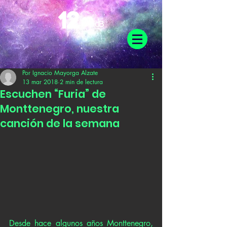
Por Ignacio Mayorga Alzate
13 mar 2018
2 min de lectura
Escuchen “Furia” de
Monttenegro, nuestra
canción de la semana
Desde hace algunos años Monttenegro, 