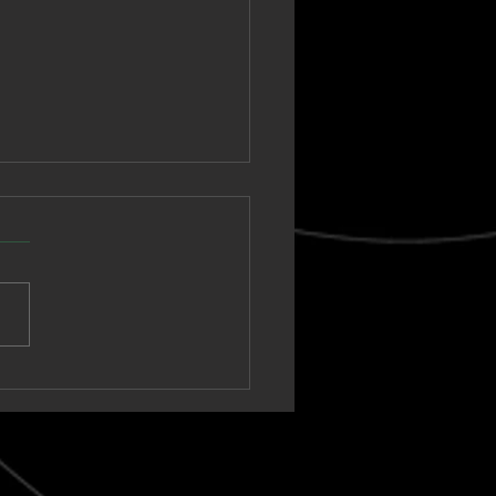
nown Vagabond
a un sintetizador
ico hacia un clímax
t-rock en “Warm Tide