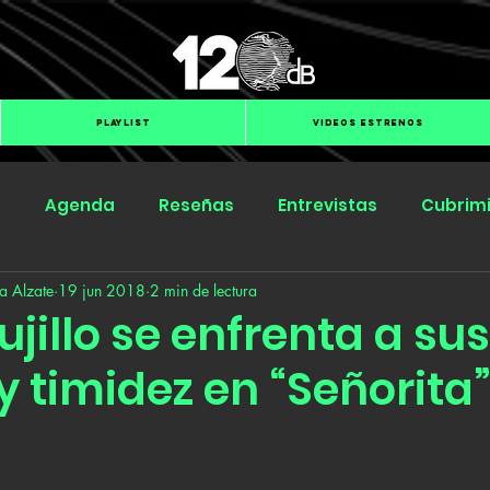
PLAYLIST
VIDEOS ESTRENOS
s
Agenda
Reseñas
Entrevistas
Cubrim
a Alzate
19 jun 2018
2 min de lectura
Submit Hub
Groover
BOmm
ujillo se enfrenta a sus
 timidez en “Señorita