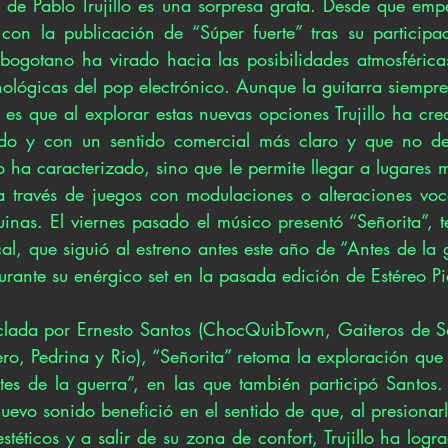
e Pablo Trujillo es una sorpresa grata. Desde que empe
on la publicación de “Súper fuerte” tras su participac
 bogotano ha virado hacia las posibilidades atmosféricas
cnológicas del pop electrónico. Aunque la guitarra siempre 
 es que al explorar estas nuevas opciones Trujillo ha cre
o y con un sentido comercial más claro y que no des
lo ha caracterizado, sino que le permite llegar a lugares 
 través de juegos con modulaciones o alteraciones voca
inas. El viernes pasado el músico presentó “Señorita”, te
l, que siguió al estreno antes este año de “Antes de la 
urante su enérgico set en la pasada edición de Estéreo Pi
lada por Ernesto Santos (ChocQuibTown, Gaiteros de San
ro, Pedrina y Rio), “Señorita” retoma la exploración que Tr
tes de la guerra”, en las que también participó Santos. 
nuevo sonido benefició en el sentido de que, al presionarl
stéticos y a salir de su zona de confort, Trujillo ha logr