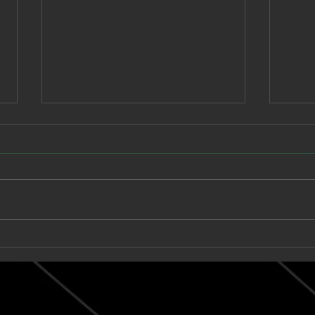
Babe Rainbow extiende
Unk
una suite de seis minutos
llev
en “Acid and Honey”
onír
pos