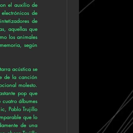
n el auxilio de 
electrónicos de 
tetizadores de 
as, aquellas que 
mo los animales 
memoria, según 
arra acústica se 
e de la canción 
cional molesto. 
astante pop que 
 cuatro álbumes 
 Pablo Trujillo 
mparable que lo 
damente de una 
e ahora Trujillo 