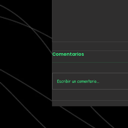
Comentarios
Escribir un comentario...
Tmygn convierte
dieciséis años de
memoria personal en el
álbum 'Where Time Goes'