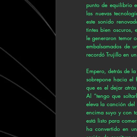
punto de equilibrio 
las nuevas tecnologí
este sonido renovad
tintes bien oscuros, 
le generaron temor o
embalsamados de un 
recordó Trujillo en u
Empero, detrás de la 
sobrepone hacia el 
que es el dejar atrá
Al “tengo que solta
eleva la canción del
encima suyo y con ta
está listo para come
ha convertido en un
sesión de escritura y