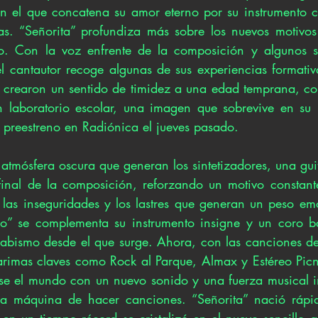
en el que concatena su amor eterno por su instrumento co
as. “Señorita” profundiza más sobre los nuevos motivos 
o. Con la voz enfrente de la composición y algunos sin
el cantautor recoge algunas de sus experiencias formativ
 crearon un sentido de timidez a una edad temprana, co
laboratorio escolar, una imagen que sobrevive en su 
n preestreno en Radiónica el jueves pasado.
atmósfera oscura que generan los sintetizadores, una guit
final de la composición, reforzando un motivo constant
s las inseguridades y los lastres que generan un peso emo
rlo” se complementa su instrumento insigne y un coro b
 abismo desde el que surge. Ahora, con las canciones de
rimas claves como Rock al Parque, Almax y Estéreo Picnic,
rse el mundo con un nuevo sonido y una fuerza musical i
a máquina de hacer canciones. “Señorita” nació rápi
 en un tiempo récord se cristalizó en el nuevo sencillo qu