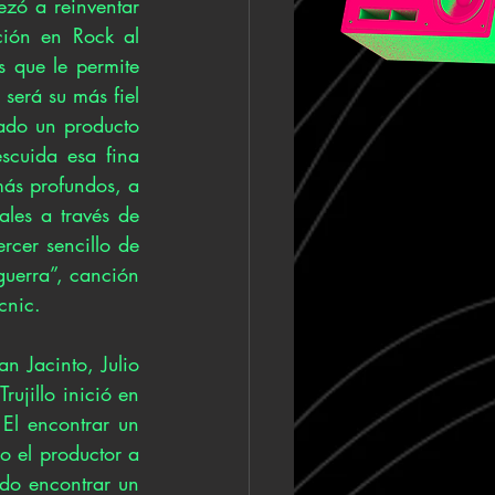
zó a reinventar 
ión en Rock al 
 que le permite 
será su más fiel 
ado un producto 
cuida esa fina 
más profundos, a 
les a través de 
rcer sencillo de 
guerra”, canción 
cnic.
 Jacinto, Julio 
ujillo inició en 
El encontrar un 
o el productor a 
ado encontrar un 