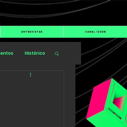
ENTREVISTAS
CANAL 120dB
ientos
Histórico
”