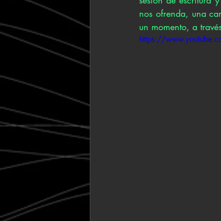
nos ofrenda, una can
un momento, a través
https://www.youtube.