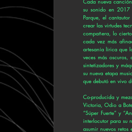
Cada nueva canción d
su sonido en 2017 c
Parque, el cantautor
crear las virtudes te
compañera, lo cierto
cada vez más afinad
artesanía lírica que 
veces más oscuros, a
sintetizadores y máqu
su nueva etapa musica
que debutó en vivo d
Co-producida y mezc
Victoria, Odio a Bote
“Súper Fuerte” y “An
interlocutor para su 
asumir nuevos retos e