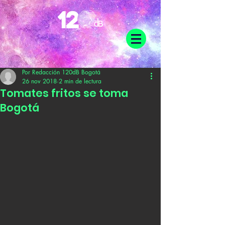
Por Redacción 120dB Bogotá
26 nov 2018
2 min de lectura
Tomates fritos se toma
Bogotá