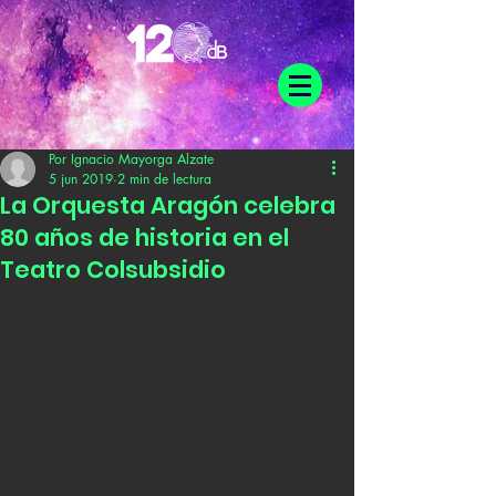
Por Ignacio Mayorga Alzate
5 jun 2019
2 min de lectura
La Orquesta Aragón celebra
80 años de historia en el
Teatro Colsubsidio