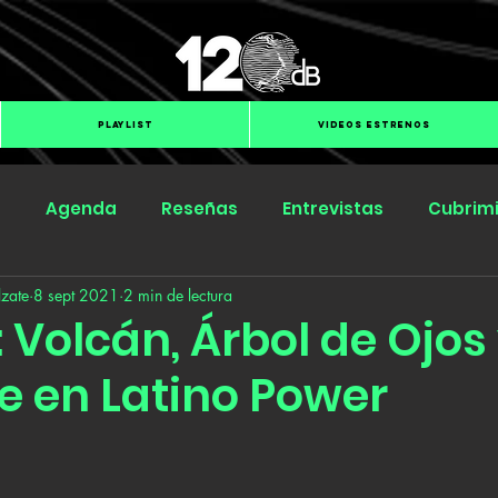
PLAYLIST
VIDEOS ESTRENOS
s
Agenda
Reseñas
Entrevistas
Cubrim
zate
8 sept 2021
2 min de lectura
Submit Hub
Groover
BOmm
Volcán, Árbol de Ojos
le en Latino Power