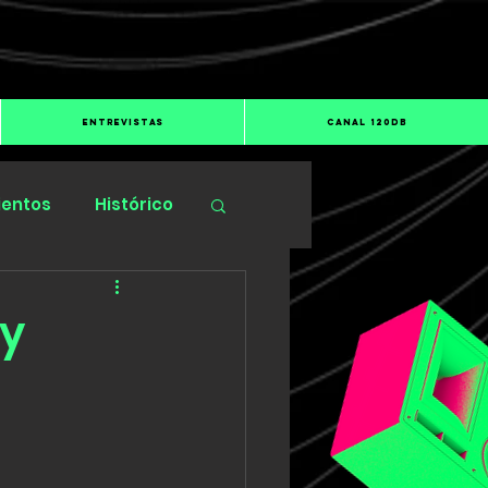
ENTREVISTAS
CANAL 120dB
ientos
Histórico
 y