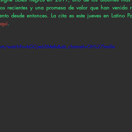
os recientes y una promesa de valor que han venido r
nto desde entonces. La cita es este jueves en Latino P
aquí
. 
com/watch?v=bGCye65Mefo&ab_channel=Oh%27laville