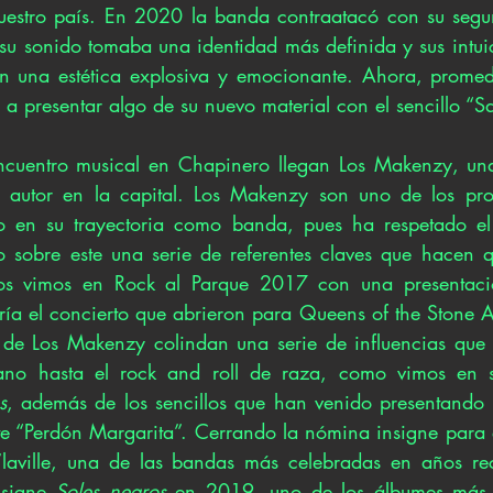
nuestro país. En 2020 la banda contraatacó con su seg
 su sonido tomaba una identidad más definida y sus intuic
 una estética explosiva y emocionante. Ahora, promed
 presentar algo de su nuevo material con el sencillo “S
cuentro musical en Chapinero llegan Los Makenzy, una
e autor en la capital. Los Makenzy son uno de los pro
o en su trayectoria como banda, pues ha respetado el 
o sobre este una serie de referentes claves que hacen q
Los vimos en Rock al Parque 2017 con una presentaci
ía el concierto que abrieron para Queens of the Stone 
de Los Makenzy colindan una serie de influencias que v
s
, además de los sencillos que han venido presentando 
te “Perdón Margarita”. Cerrando la nómina insigne para e
’laville, una de las bandas más celebradas en años rec
nsigne 
Soles negros
 en 2019, uno de los álbumes más in