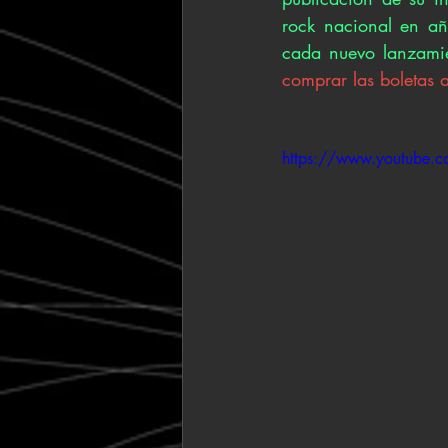
rock nacional en añ
cada nuevo lanzamie
comprar las boletas 
https://www.youtube.