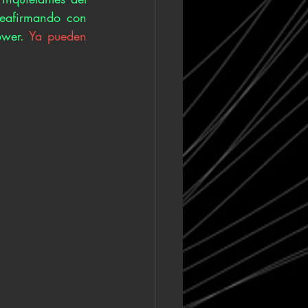
eafirmando con 
ower. 
Ya pueden 