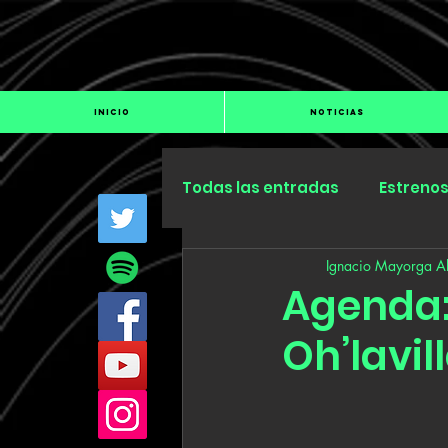
INICIO
NOTICIAS
Todas las entradas
Estreno
Ignacio Mayorga Al
Industria
Especiales
Agenda: 
Oh’lavil