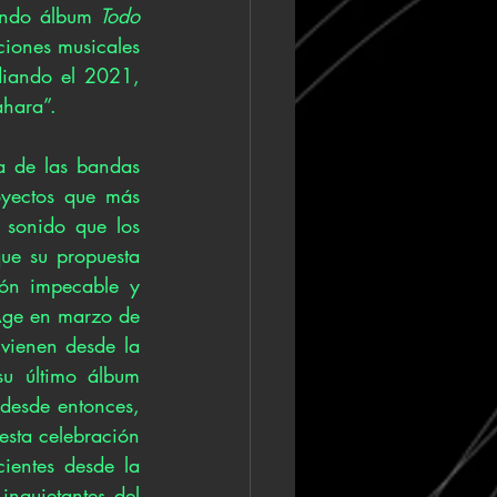
undo álbum 
Todo 
iones musicales 
iando el 2021, 
ahara”.
 de las bandas 
yectos que más 
sonido que los 
ue su propuesta 
ón impecable y 
Age en marzo de 
ienen desde la 
música latinoamericano hasta el rock and roll de raza, como vimos en su último álbum 
desde entonces, 
sta celebración 
ientes desde la 
quietantes del 