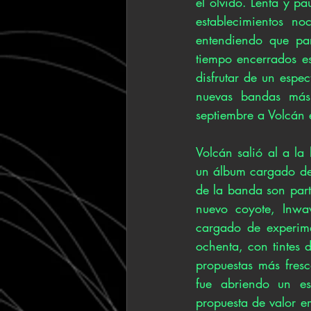
el olvido. Lenta y pa
establecimientos n
entendiendo que par
tiempo encerrados es
disfrutar de un espe
nuevas bandas más 
septiembre a Volcán
Volcán salió al a la
un álbum cargado de 
de la banda son part
nuevo coyote, Inw
cargado de experime
ochenta, con tintes 
propuestas más fres
fue abriendo un es
propuesta de valor em