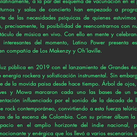
ulatinamente, a la par del esquema de vacunación en el pa
octurnos y salas de concierto han empezado a progr
te de las necesidades psíquicas de quienes estuvimos
, precisamente, la posibilidad de reencontrarnos con nu
ctáculo de música en vivo. Con ello en mente y celebran
interesantes del momento, Latino Power presenta es
 en compañía de Los Makenzy y Oh’laville.
 luz pública en 2019 con el lanzamiento de Grandes éxi
energía rockera y sofisticación instrumental. Sin embarg
e de la movida paisa desde hace tiempo. Árbol de ojos, 
aves y Mowa marcaron cada uno las bases de un so
ntación influenciado por el sonido de la década de los
de rock contemporáneo, convirtiendo a esta fuerza telúric
cas de la escena de Colombia. Con su primer álbum la 
pacio en el amplio horizonte del indie nacional, p
ocionante y enérgica que los llevó a varios escenarios i