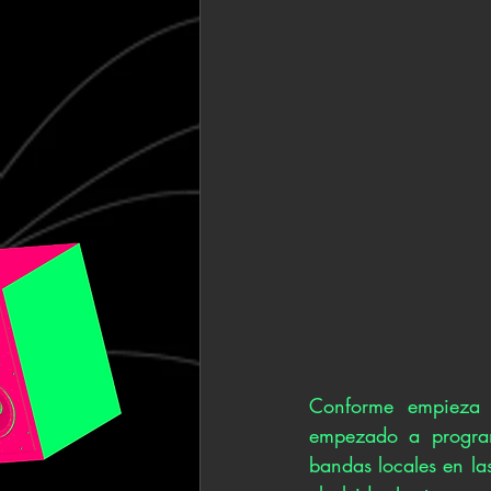
Conforme empieza l
empezado a program
bandas locales en la