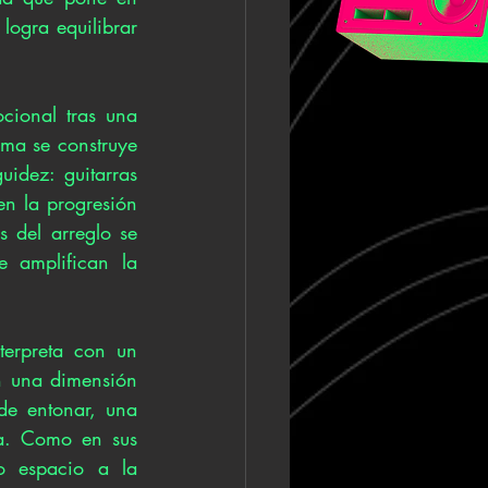
ogra equilibrar 
cional tras una 
ema se construye 
idez: guitarras 
en la progresión 
 del arreglo se 
 amplifican la 
erpreta con un 
n una dimensión 
e entonar, una 
ca. Como en sus 
o espacio a la 