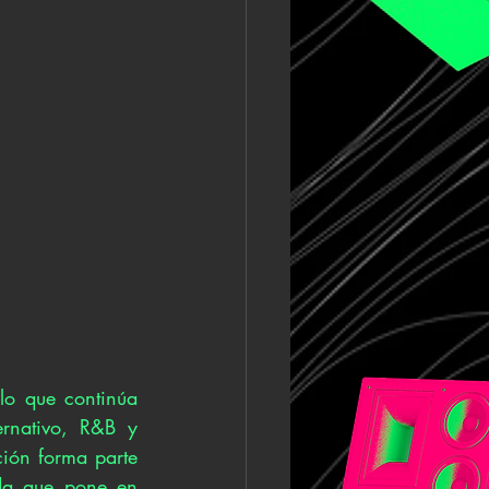
lo que continúa 
rnativo, R&B y 
ión forma parte 
da que pone en 