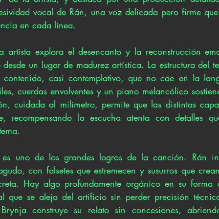
esividad vocal de Rán, una voz delicada pero firme que l
encia en cada línea.
 artista explora el desencanto y la reconstrucción emo
 desde un lugar de madurez artística. La estructura del t
 contenido, casi contemplativo, que no cae en la langu
iles, cuerdas envolventes y un piano melancólico sostien
n, cuidada al milímetro, permite que las distintas capas
e, recompensando la escucha atenta con detalles que
 tema.
l es uno de los grandes logros de la canción. Rán int
 agudo, con falsetes que estremecen y susurros que crea
ecreta. Hay algo profundamente orgánico en su forma d
 que se aleja del artificio sin perder precisión técni
, Brynja construye su relato sin concesiones, abriend