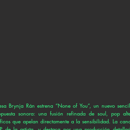
desa Brynja Rán estrena “None of You”, un nuevo sencil
puesta sonora: una fusión refinada de soul, pop alte
ficos que apelan directamente a la sensibilidad. La canc
EP de la artista, y destaca por una producción detalla