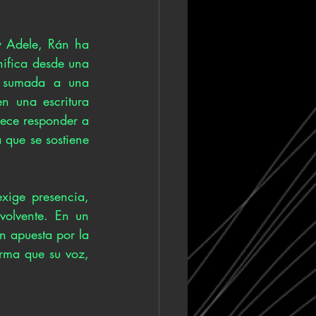
y Adele, Rán ha 
nifica desde una 
 sumada a una 
 una escritura 
ece responder a 
 que se sostiene 
ige presencia, 
olvente. En un 
 apuesta por la 
irma que su voz, 