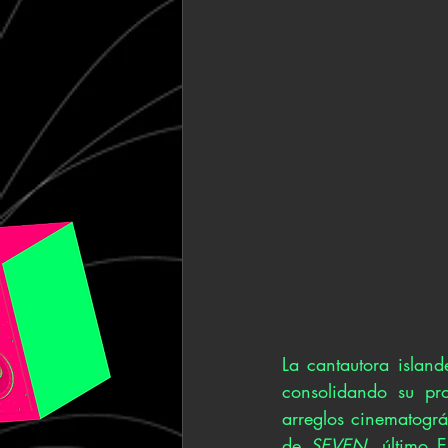
La cantautora islan
consolidando su pro
arreglos cinematográ
de 
SEVEN
, último 