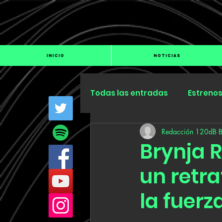
INICIO
NOTICIAS
Todas las entradas
Estreno
Redacción 120dB 
Industria
Especiales
Brynja R
un retra
la fuerz