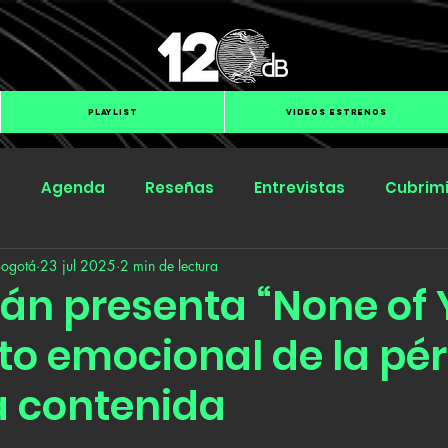
PLAYLIST
VIDEOS ESTRENOS
s
Agenda
Reseñas
Entrevistas
Cubrim
Bogotá
23 jul 2025
2 min de lectura
Submit Hub
Groover
BOmm
án presenta “None of 
to emocional de la pé
a contenida