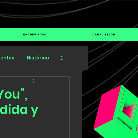
ENTREVISTAS
CANAL 120dB
ientos
Histórico
You”,
rdida y