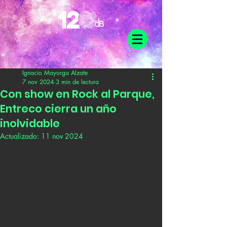
Ignacio Mayorga Alzate
7 nov 2024
3 min de lectura
Con show en Rock al Parque,
Entreco cierra un año
inolvidable
Actualizado:
11 nov 2024