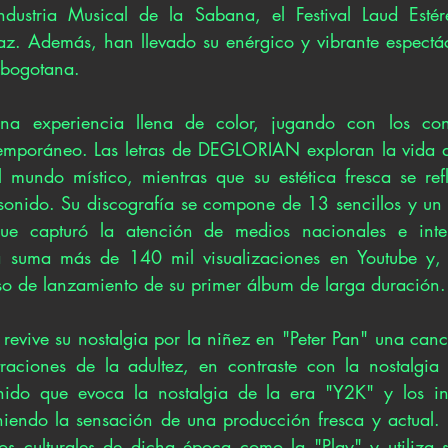
dustria Musical de la Sabana, el Festival Laud Estéreo
az. Además, han llevado su enérgico y vibrante espectácu
 bogotana. 
a experiencia llena de color, jugando con los contr
temporáneo. Las letras de DEGLORIAN exploran la vida de
l mundo místico, mientras que su estética fresca se refl
onido. Su discografía se compone de 13 sencillos y un 
ue capturó la atención de medios nacionales e inter
a suma más de 140 mil visualizaciones en Youtube y, a
o de lanzamiento de su primer álbum de larga duración.
vive su nostalgia por la niñez en "Peter Pan" una canc
raciones de la adultez, en contraste con la nostalgia 
onido que evoca la nostalgia de la era "Y2K" y los ini
iendo la sensación de una producción fresca y actual. '
os culturales de dicha época como la "Play" y utiliza 