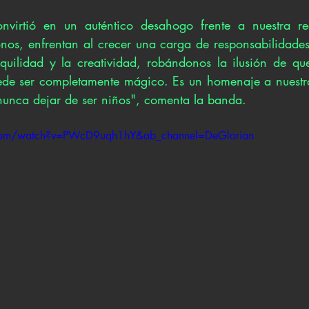
nvirtió en un auténtico desahogo frente a nuestra re
nos, enfrentan al crecer una carga de responsabilidades
nquilidad y la creatividad, robándonos la ilusión de qu
de ser completamente mágico. Es un homenaje a nuestras
nunca dejar de ser niños", comenta la banda.
.com/watch?v=PWcD9uqh1hY&ab_channel=DeGlorian