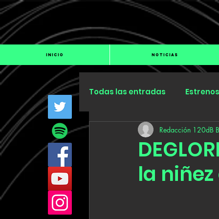
INICIO
NOTICIAS
Todas las entradas
Estreno
Redacción 120dB 
Industria
Especiales
DEGLORI
la niñez