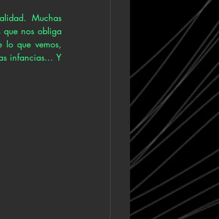
alidad. Muchas 
 que nos obliga 
e lo que vemos, 
 infancias... Y 