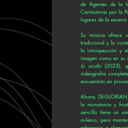
de Agentes de la In
Cantautoras por la P
lugares de la escena
Su música ofrece un
tradicional y lo con
la introspección y e
imagen como en su s
lo oculto
 (2023), q
videografía complet
encuentran en proces
Ahora, DEGLORIAN re
la monotonía y frust
sencillo tiene un s
milenio, pero manten
referencia a element