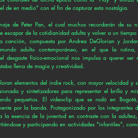
l de en medio" con el fin de capturar esta nostalgia.
naje de Peter Pan, el cual muchos recordarán de su niñ
e escapar de la cotidianidad adulta y volver a un tiempo
a canción, compuesta por Andrea DeGlorian y Jordan V
mundo adulto contemporáneo, en el que la rutina, e
el desgaste físico-emocional nos impulsa a querer ser 
staba llena de magia y creatividad.
ploran elementos del indie rock, con mayor velocidad y si
rsionada y sintetizadores para representar el brillo y mí
ando pequeños. El videoclip que se rodó en Bogotá, 
ente por la banda. Protagonizado por los integrantes
a la esencia de la juventud en contraste con la adultez, 
rtiéndose y participando en actividades "infantiles", como 