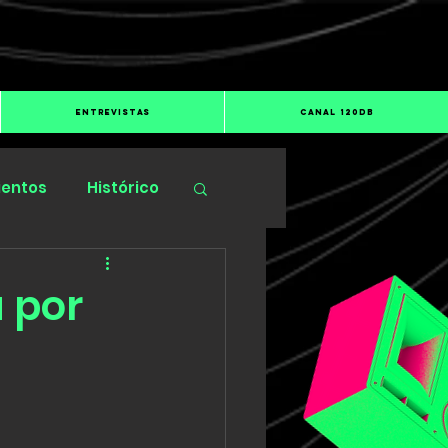
ENTREVISTAS
CANAL 120dB
ientos
Histórico
 por