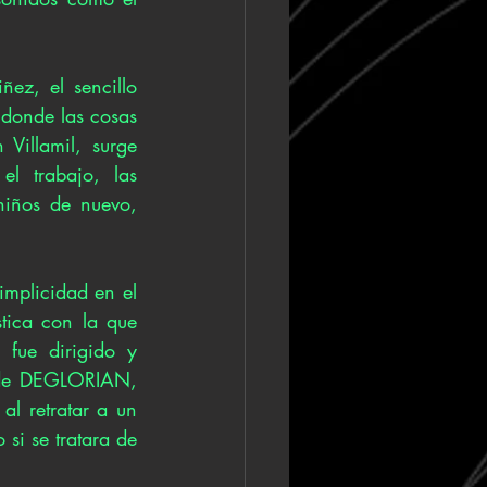
ez, el sencillo 
 donde las cosas 
illamil, surge 
l trabajo, las 
niños de nuevo, 
mplicidad en el 
stica con la que 
fue dirigido y 
 de DEGLORIAN, 
al retratar a un 
si se tratara de 