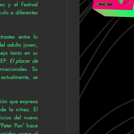
 y el Festival 
lo a diferentes 
astes entre lo 
l adulto joven, 
eja tanto en su 
EP: 
El placer de 
nacionales. Su 
ctualmente, se 
ión que expresa 
de la niñez. El 
cios del nuevo 
Peter Pan' hace 
sonidos como el 