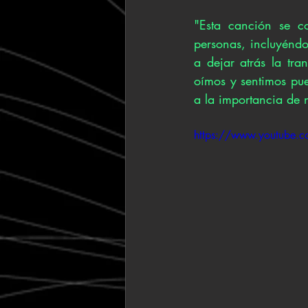
"Esta canción se co
personas, incluyéndo
a dejar atrás la tra
oímos y sentimos pue
a la importancia de 
https://www.youtube