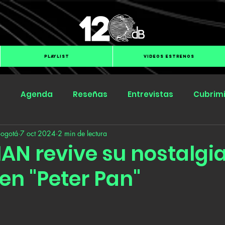
PLAYLIST
VIDEOS ESTRENOS
s
Agenda
Reseñas
Entrevistas
Cubrim
Bogotá
7 oct 2024
2 min de lectura
Submit Hub
Groover
BOmm
AN revive su nostalgia
 en "Peter Pan"