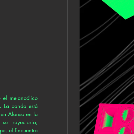
el melancólico 
. La banda está 
en Alonso en la 
u trayectoria, 
e, el Encuentro 