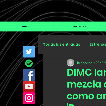
INICIO
NOTICIAS
Todas las entradas
Estreno
Redacción 120dB 
Industria
Especiales
DIMC la
mezcla 
como an