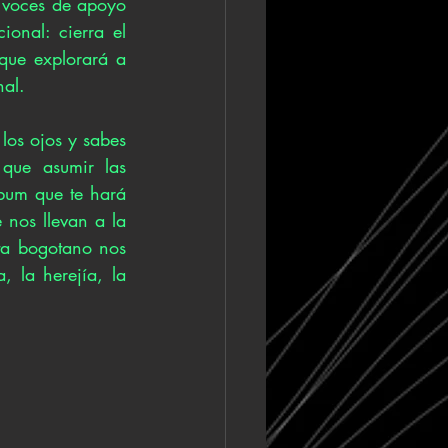
s voces de apoyo 
nal: cierra el 
 que explorará a 
al. 
os ojos y sabes 
ue asumir las 
bum que te hará 
nos llevan a la 
sta bogotano nos 
, la herejía, la 