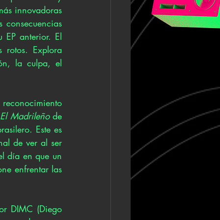
ás innovadoras 
s consecuencias 
u EP anterior. El 
 rotos. Explora 
, la culpa, el 
reconocimiento 
 
El Madrileño
 de 
silero. Este es 
al de ver al ser 
l día en que un 
e enfrentar las 
or DIMC (Diego 