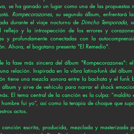
va, se ha ganado un lugar como una de las propuestas m
otá. 
Rompecorazones
, su segundo álbum, enfrentará la
da durante el viaje nocturno de 
Dimcho Temporada
, s
 reflejo y la introspección de los errores y corazones
es y profundamente conectadas con la autocomprensión
ón. Ahora, el bogotano presenta "El Remedio".
e la fase más sincera del álbum "Rompecorazones": el 
una relación. Inspirada en la vibra latina-funk del álbum
ón tiene una mezcla sonora entre la bachata y el funk bra
l álbum y sirve de vehículo para narrar el shock emocion
s. El tema central de la canción es la culpa: “maldito e
e hombre fui yo”, así como la terapia de choque que supon
stros actos.
 canción escrita, producida, mezclada y masterizada p