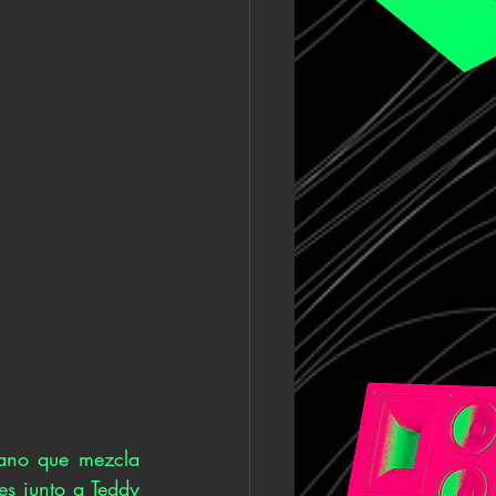
ano que mezcla 
s junto a Teddy 