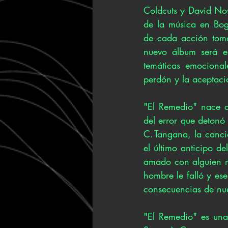
Coldcuts y David No
de la música en Bog
de cada acción toma
nuevo álbum será el
temáticas emocional
perdón y la aceptaci
"El Remedio" nace d
del error que detonó 
C. Tangana, la canci
el último anticipo de
amado con alguien má
hombre le falló y es
consecuencias de nue
"El Remedio" es una