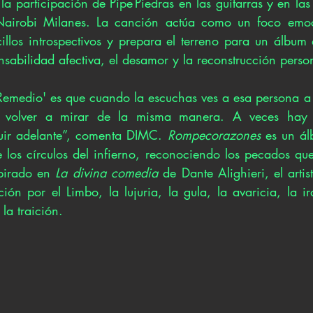
a participación de Pipe Piedras en las guitarras y en la
airobi Milanes. La canción actúa como un foco emocio
cillos introspectivos y prepara el terreno para un álbum
sabilidad afectiva, el desamor y la reconstrucción person
Remedio' es que cuando la escuchas ves a esa persona a l
 volver a mirar de la misma manera. A veces hay q
uir adelante”, comenta DIMC. 
Rompecorazones
 es un ál
 los círculos del infierno, reconociendo los pecados que 
pirado en 
La divina comedia
 de Dante Alighieri, el arti
ón por el Limbo, la lujuria, la gula, la avaricia, la ira
 la traición. 