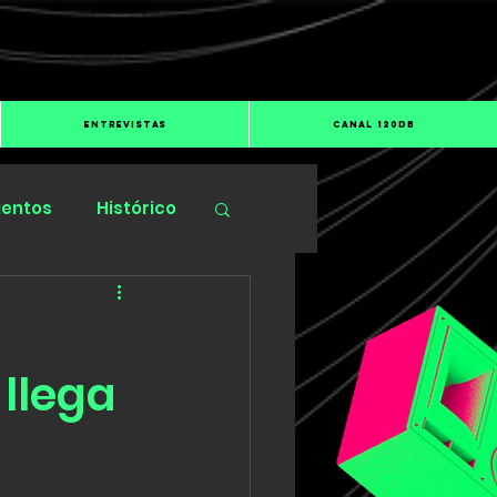
ENTREVISTAS
CANAL 120dB
ientos
Histórico
llega