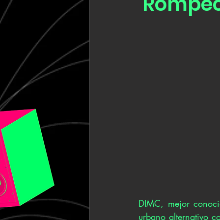
'Rompec
DIMC, mejor conocid
urbano alternativo c