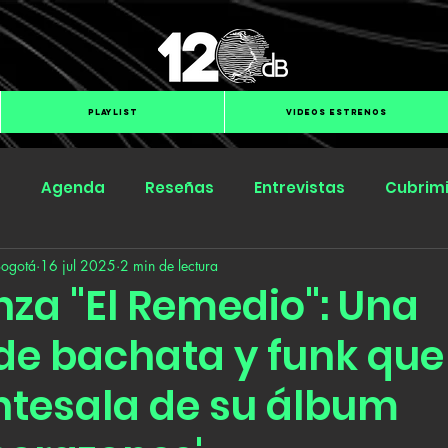
PLAYLIST
VIDEOS ESTRENOS
s
Agenda
Reseñas
Entrevistas
Cubrim
Bogotá
16 jul 2025
2 min de lectura
Submit Hub
Groover
BOmm
nza "El Remedio": Una
de bachata y funk que 
tesala de su álbum