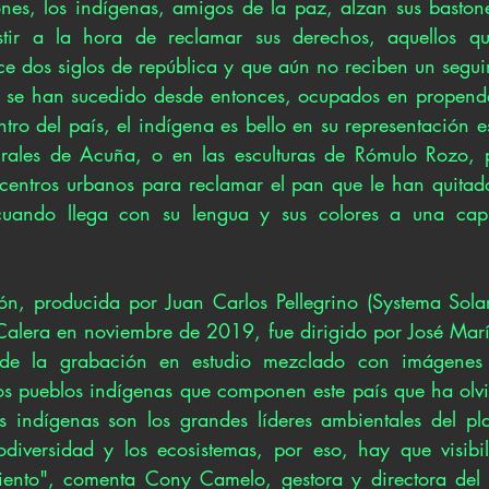
nes, los indígenas, amigos de la paz, alzan sus bastone
stir a la hora de reclamar sus derechos, aquellos qu
e dos siglos de república y que aún no reciben un seguim
e se han sucedido desde entonces, ocupados en propende
ntro del país, el indígena es bello en su representación es
rales de Acuña, o en las esculturas de Rómulo Rozo, 
 centros urbanos para reclamar el pan que le han quitado
, cuando llega con su lengua y sus colores a una capit
ón, producida por Juan Carlos Pellegrino (Systema Sola
 Calera en noviembre de 2019, fue dirigido por José Marí
de la grabación en estudio mezclado con imágenes 
os pueblos indígenas que componen este país que ha olvi
s indígenas son los grandes líderes ambientales del plan
diversidad y los ecosistemas, por eso, hay que visibil
iento", comenta Cony Camelo, gestora y directora del p