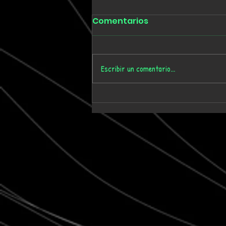
Comentarios
Escribir un comentario...
Tmygn convierte
dieciséis años de
memoria personal en el
álbum 'Where Time Goes'