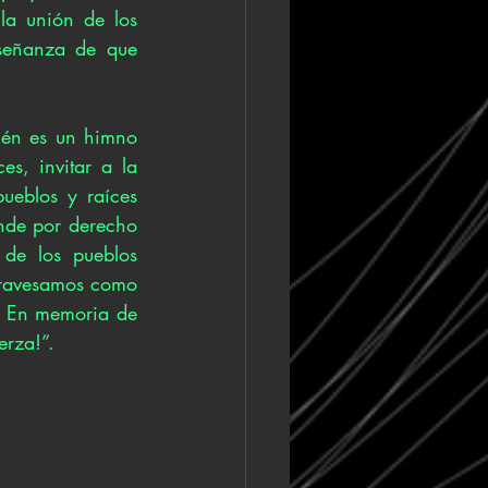
a unión de los 
señanza de que 
én es un himno 
es, invitar a la 
ueblos y raíces 
nde por derecho 
de los pueblos 
travesamos como 
. En memoria de 
erza!”. 