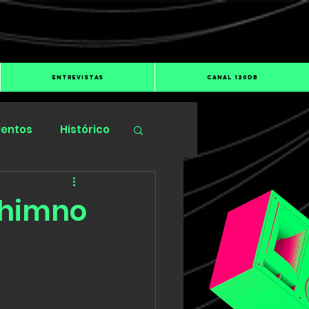
ENTREVISTAS
CANAL 120dB
ientos
Histórico
 himno