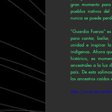
gran momento para l
pueblos nativos del
nunca se puede perde
“Guardia Fuerza” es
para cantar, bailar, 
unidad e inspirar l
indígenas. Ahora que
histórico, es momen
ancestrales a la luz
país. De esta salimo
los ancestros caídos 
https://youtu.be/uw