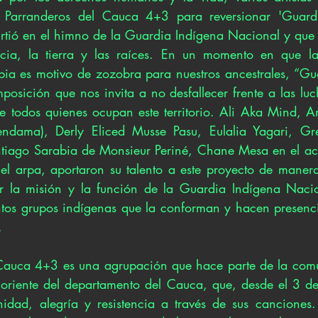
 Parranderos del Cauca 4+3 para reversionar 'Guardi
rtió en el himno de la Guardia Indígena Nacional y que in
icia, la tierra y las raíces. En un momento en que la 
ia es motivo de zozobra para nuestros ancestrales, “Gua
osición que nos invita a no desfallecer frente a las luch
e todos quienes ocupan este territorio. Ali Aka Mind, An
ndama), Derly Eliced Musse Pasu, Eulalia Yagari, Gr
ntiago Sarabia de Monsieur Periné, Chane Mesa en el ac
el arpa, aportaron su talento a este proyecto de manera 
zar la misión y la función de la Guardia Indígena Naci
ntos grupos indígenas que la conforman y hacen presencia
.
 Cauca 4+3 es una agrupación que hace parte de la comu
l oriente del departamento del Cauca, que, desde el 3 de
idad, alegría y resistencia a través de sus canciones.