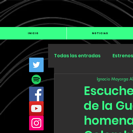
INICIO
NOTICIAS
Todas las entradas
Estreno
Ignacio Mayorga Al
Industria
Especiales
Escuche
de la G
homenaj