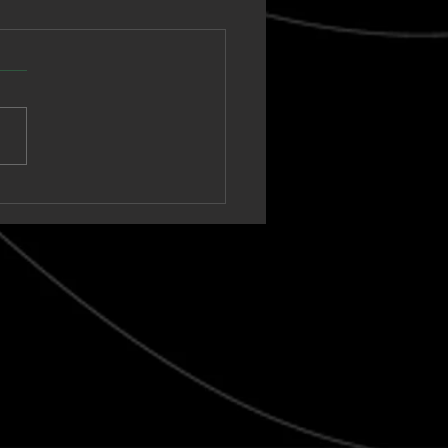
nown Vagabond
a un sintetizador
ico hacia un clímax
t-rock en “Warm Tide
t blank)”