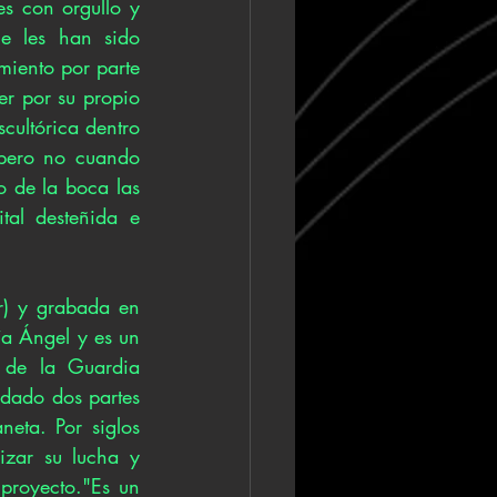
s con orgullo y 
e les han sido 
iento por parte 
r por su propio 
cultórica dentro 
pero no cuando 
 de la boca las 
al desteñida e 
r) y grabada en 
a Ángel y es un 
de la Guardia 
dado dos partes 
eta. Por siglos 
izar su lucha y 
royecto."Es un 