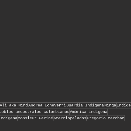
Ali aka Mind
Andrea Echeverri
Guardia Indígena
Minga
Indíge
ueblos ancestrales colombianos
América indígena
Indígena
Monsieur Periné
Aterciopelados
Gregorio Merchán