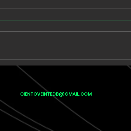
Babe Rainbow extiende
Unk
una suite de seis minutos
llev
en “Acid and Honey”
onír
pos
(lef
CIENTOVEINTEDB@GMAIL.COM