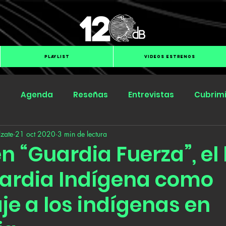
PLAYLIST
VIDEOS ESTRENOS
s
Agenda
Reseñas
Entrevistas
Cubrim
zate
21 oct 2020
3 min de lectura
Submit Hub
Groover
BOmm
n “Guardia Fuerza”, el
uardia Indígena como
e a los indígenas en