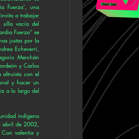
a Fuerza', una 
vita a trabajar 
silla vacía del 
rdia Fuerza” se 
as justas por la 
drea Echeverri, 
egorio Merchán 
ordeón y Carlos 
altruista con el 
onal y hacer un 
 a lo largo del 
nidad indígena 
 abril de 2002, 
 Con valentía y 