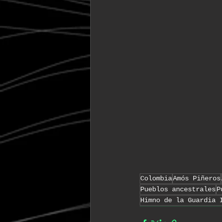
Colombia
Amós Piñeros
Pueblos ancestrales
P
Himno de la Guardia 