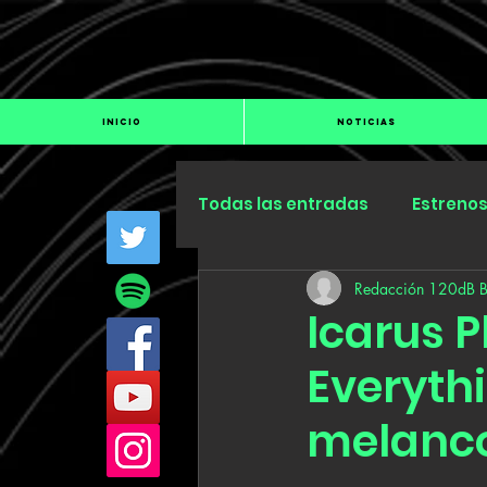
INICIO
NOTICIAS
Todas las entradas
Estreno
Redacción 120dB 
Industria
Especiales
Icarus P
Everyth
melanco