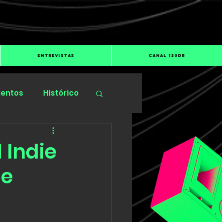
ENTREVISTAS
CANAL 120dB
ientos
Histórico
 Indie
de