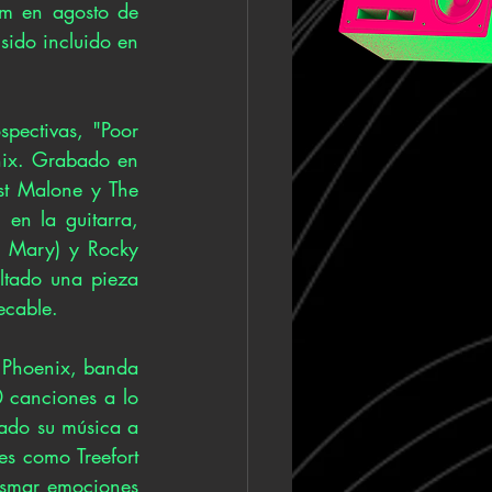
m en agosto de 
ido incluido en 
pectivas, "Poor 
enix. Grabado en 
t Malone y The 
en la guitarra, 
 Mary) y Rocky 
ltado una pieza 
ecable.
s Phoenix, banda 
canciones a lo 
ado su música a 
s como Treefort 
asmar emociones 