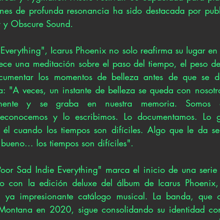
nes de profunda resonancia ha sido destacada por publ
r y Obscure Sound.
verything", Icarus Phoenix no solo reafirma su lugar en 
ece una meditación sobre el paso del tiempo, el peso de 
cumentar los momentos de belleza antes de que se d
a: "A veces, un instante de belleza se queda con nosot
amente y se graba en nuestra memoria. Somos af
 reconocemos y lo escribimos. Lo documentamos. Lo 
él cuando los tiempos son difíciles. Algo que le da sen
 bueno... los tiempos son difíciles".
oor Sad Indie Everything" marca el inicio de una serie 
o con la edición deluxe del álbum de Icarus Phoenix, 
 ya impresionante catálogo musical. La banda, que or
Montana en 2020, sigue consolidando su identidad con