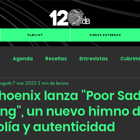
PLAYLIST
VIDEOS ESTRENOS
s
Agenda
Reseñas
Entrevistas
Cubrim
Bogotá
7 mar 2025
2 min de lectura
Submit Hub
Groover
BOmm
hoenix lanza "Poor Sad
ing", un nuevo himno 
lía y autenticidad