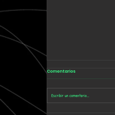
Comentarios
Escribir un comentario...
Tmygn convierte