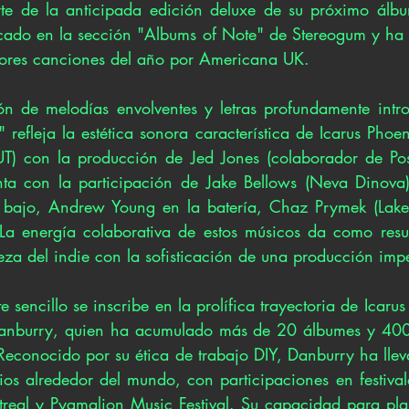
te de la anticipada edición deluxe de su próximo álbu
ado en la sección "Albums of Note" de Stereogum y ha s
ejores canciones del año por Americana UK.
 de melodías envolventes y letras profundamente intros
 refleja la estética sonora característica de Icarus Pho
UT) con la producción de Jed Jones (colaborador de Pos
enta con la participación de Jake Bellows (Neva Dinova) 
l bajo, Andrew Young en la batería, Chaz Prymek (Lake
 La energía colaborativa de estos músicos da como resu
deza del indie con la sofisticación de una producción imp
e sencillo se inscribe en la prolífica trayectoria de Icaru
anburry, quien ha acumulado más de 20 álbumes y 400 
 Reconocido por su ética de trabajo DIY, Danburry ha llev
s alrededor del mundo, con participaciones en festivale
treal y Pygmalion Music Festival. Su capacidad para pl