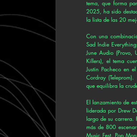
tema, que forma par
2025, ha sido destac
la lista de las 20 m
Con una combinación
Sad Indie Everything"
June Audio (Provo, 
Killers), el tema cu
Justin Pacheco en e
Cordray (Teleprom).
que equilibra la cru
El lanzamiento de est
liderada por Drew D
largo de su carrera.
más de 800 escenario
Music Fest, Pop Mon