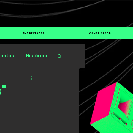
ENTREVISTAS
CANAL 120dB
ientos
Histórico
s"