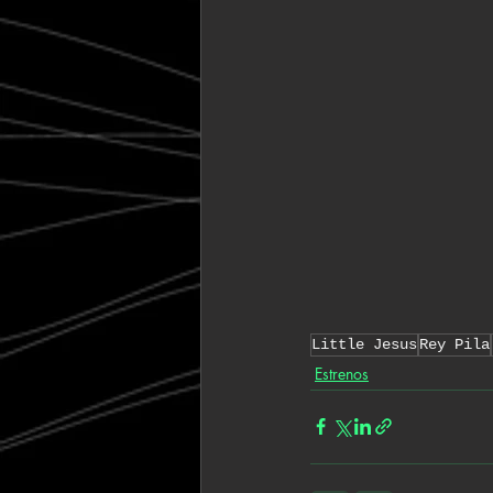
Little Jesus
Rey Pila
Estrenos