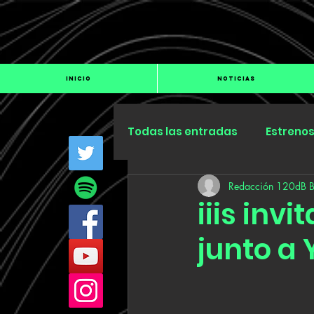
INICIO
NOTICIAS
Todas las entradas
Estreno
Redacción 120dB 
Industria
Especiales
iiis inv
junto a 