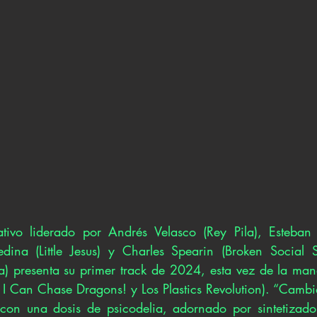
ativo liderado por Andrés Velasco (Rey Pila), Esteban 
edina (Little Jesus) y Charles Spearin (Broken Social 
) presenta su primer track de 2024, esta vez de la mano 
 Can Chase Dragons! y Los Plastics Revolution). “Cambia
con una dosis de psicodelia, adornado por sintetizador