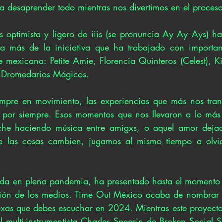
 a desaprender todo mientras nos divertimos en el proces
s optimista y ligero de iiis (se pronuncia Ay Ay Ays) ha
a más de la iniciativa que ha trabajado con important
mexicana: Petite Amie, Florencia Quinteros (Celest), Kir
 y Dromedarios Mágicos.
mpre en movimiento, las experiencias que más nos trans
 por siempre. Esos momentos que nos llevaron a lo más 
he haciendo música entre amigxs, o aquel amor dejado
e las cosas cambien, jugamos al mismo tiempo a olvida
acida en plena pandemia, ha presentado hasta el momento 
ción de los medios. Time Out México acaba de nombrar a
as que debes escuchar en 2024. Mientras este proyecto 
 multi-instrumentista Charles Spearin de Broken Social S