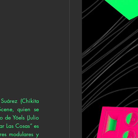
Suárez (Chikita 
Scene, quien se 
de Yöels (Julio 
r Las Cosas” es 
es modulares y 