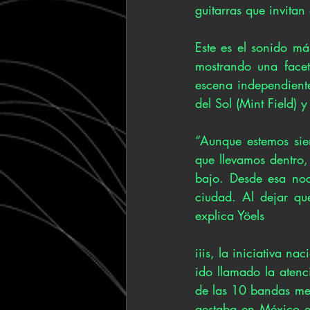
guitarras que invitan
Este es el sonido má
mostrando una facet
escena independiente 
del Sol (Mint Field)
“Aunque estemos sie
que llevamos dentro,
bajo. Desde esa noc
ciudad. Al dejar qu
explica Yöels
iiis, la iniciativa n
ido llamado la aten
de las 10 bandas mex
gestaba en México el