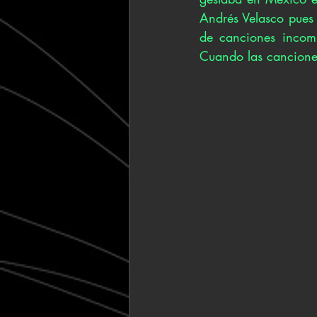
Andrés Velasco pues
de canciones incomp
Cuando las cancione