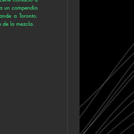
a un compendio 
nde a Toronto. 
 de la mezcla.