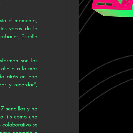
o.
sta el momento, 
es voces de la 
nbauer, Estrella 
forman son las 
alto o a lo más 
 atrás en otra 
r y recordar”, 
7 sencillos y ha 
 iiis como una 
colaborativo se 
cene contactó a 