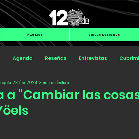
PLAYLIST
VIDEOS ESTRENOS
s
Agenda
Reseñas
Entrevistas
Cubrim
Bogotá
28 feb 2024
2 min de lectura
Submit Hub
Groover
BOmm
ita a "Cambiar las cosa
Yöels