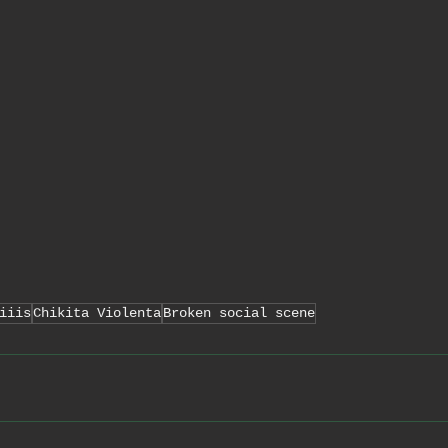
iiis
Chikita Violenta
Broken social scene