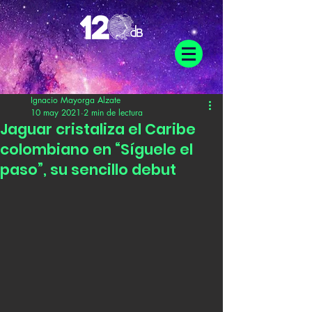
Ignacio Mayorga Alzate
10 may 2021
2 min de lectura
Jaguar cristaliza el Caribe
colombiano en “Síguele el
paso”, su sencillo debut