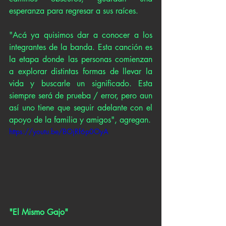
esperanza para regresar a sus raíces.
"Acá ya quisimos dar a conocer a los 
integrantes de la banda. Esta canción es 
la etapa donde las personas comienzan 
a explorar distintas formas de llevar la 
vida y buscarle un significado. Esta 
siempre será de prueba / error, pero aun 
así uno tiene que seguir adelante con el 
apoyo de la familia y amigos", agregan.
https://youtu.be/BOjRf6p0OyA
"El Mismo Gajo"