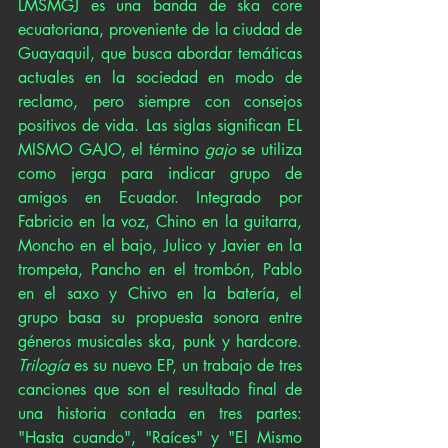
LMSMGJ es una banda de ska core 
ecuatoriana, proveniente de la ciudad de 
Guayaquil, que busca abordar temáticas 
actuales en la sociedad en modo de 
reclamo, pero siempre con consejos 
positivos de vida. Las siglas significan EL 
MISMO GAJO, el término 
gajo
 se utiliza 
como jerga para indicar grupo de 
amigos en Ecuador. Integrado por 
Fabricio en la voz, Chino en la guitarra, 
Moncho en el bajo, Julico y Javier en la 
trompeta, Pancho en el trombón, Pablo 
en el saxo y Chivo en la batería, el 
grupo basa su propuesta sonora entre 
géneros musicales ska, punk y hardcore. 
Trilogía
 es su nuevo EP, un trabajo de tres 
canciones que son el resultado final de 
una historia contada en tres partes: 
"Hasta cuando", "Raíces" y "El Mismo 