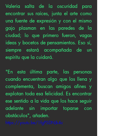
Valeria salta de la oscuridad para 
encontrar sus raíces, junta el arte como 
una fuente de expresión y con el mismo 
gajo plasman en las paredes de la 
ciudad; lo que primero fueron, vagas 
ideas y bocetos de pensamientos. Eso sí, 
siempre estará acompañada de un 
espíritu que la cuidará.
"En esta última parte, las personas 
cuando encuentran algo que los llena y 
complementa, buscan amigos afines y 
explotan toda esa felicidad. Es encontrar 
ese sentido a la vida que los hace seguir 
adelante sin importar toparse con 
obstáculos", añaden.
https://youtu.be/1fgPSDNJk4c