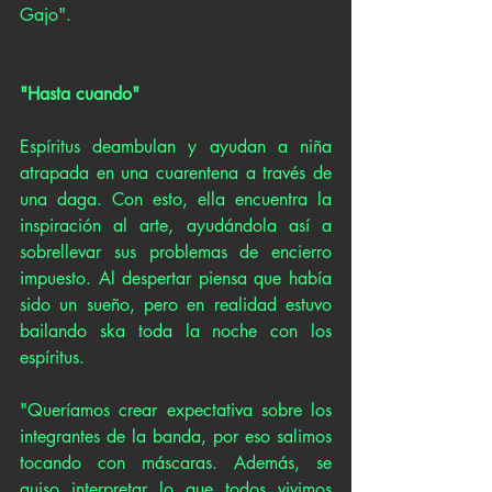
Gajo".
"Hasta cuando"
Espíritus deambulan y ayudan a niña 
atrapada en una cuarentena a través de 
una daga. Con esto, ella encuentra la 
inspiración al arte, ayudándola así a 
sobrellevar sus problemas de encierro 
impuesto. Al despertar piensa que había 
sido un sueño, pero en realidad estuvo 
bailando ska toda la noche con los 
espíritus.
"Queríamos crear expectativa sobre los 
integrantes de la banda, por eso salimos 
tocando con máscaras. Además, se 
quiso interpretar lo que todos vivimos 