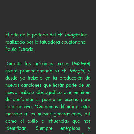
El arte de la portada del EP 
Trilogía
 fue 
realizado por la tatuadora ecuatoriana 
Paula Estrada.
Durante los próximos meses LMSMGJ 
estará promocionando su EP 
Trilogía
; y 
desde ya trabaja en la producción de 
nuevas canciones que harán parte de un 
nuevo trabajo discográfico que terminen 
de conformar su puesta en escena para 
tocar en vivo. "Queremos difundir nuestro 
mensaje a las nuevas generaciones, así 
como el estilo e influencias que nos 
identifican. Siempre enérgicos y 