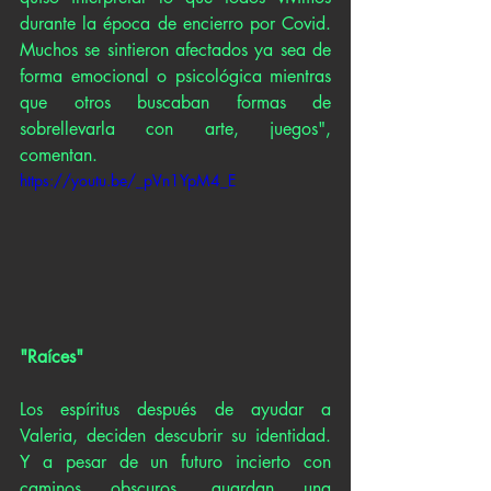
durante la época de encierro por Covid. 
Muchos se sintieron afectados ya sea de 
forma emocional o psicológica mientras 
que otros buscaban formas de 
sobrellevarla con arte, juegos", 
comentan.
https://youtu.be/_pVn1YpM4_E
"Raíces"
Los espíritus después de ayudar a 
Valeria, deciden descubrir su identidad. 
Y a pesar de un futuro incierto con 
caminos obscuros, guardan una 