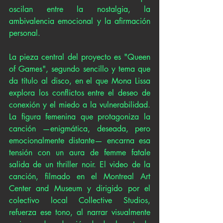
oscilan entre la nostalgia, la 
ambivalencia emocional y la afirmación 
personal.
La pieza central del proyecto es "Queen 
of Games", segundo sencillo y tema que 
da título al disco, en el que Mona Lissa 
explora los conflictos entre el deseo de 
conexión y el miedo a la vulnerabilidad. 
La figura femenina que protagoniza la 
canción —enigmática, deseada, pero 
emocionalmente distante— encarna esa 
tensión con un aura de femme fatale 
salida de un thriller noir. El video de la 
canción, filmado en el Montreal Art 
Center and Museum y dirigido por el 
colectivo local Collective Studios, 
refuerza ese tono, al narrar visualmente 