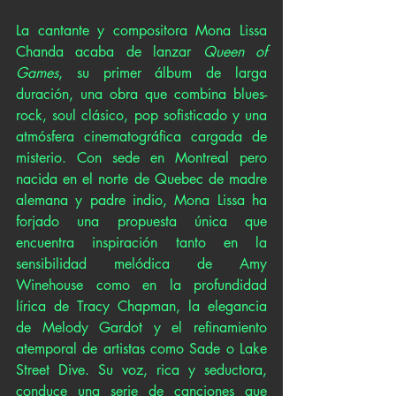
La cantante y compositora Mona Lissa 
Chanda acaba de lanzar 
Queen of 
Games
, su primer álbum de larga 
duración, una obra que combina blues-
rock, soul clásico, pop sofisticado y una 
atmósfera cinematográfica cargada de 
misterio. Con sede en Montreal pero 
nacida en el norte de Quebec de madre 
alemana y padre indio, Mona Lissa ha 
forjado una propuesta única que 
encuentra inspiración tanto en la 
sensibilidad melódica de Amy 
Winehouse como en la profundidad 
lírica de Tracy Chapman, la elegancia 
de Melody Gardot y el refinamiento 
atemporal de artistas como Sade o Lake 
Street Dive. Su voz, rica y seductora, 
conduce una serie de canciones que 