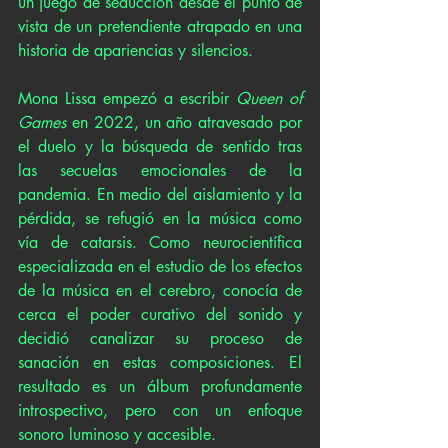
un juego de seducción desde el punto de 
vista de un pretendiente atrapado en una 
historia de apariencias y silencios.
Mona Lissa empezó a escribir 
Queen of 
Games
 en 2022, un año atravesado por 
el duelo y la búsqueda de sentido tras 
las secuelas emocionales de la 
pandemia. En medio del aislamiento y la 
pérdida, se refugió en la música como 
vía de catarsis. Como neurocientífica 
especializada en el estudio de los efectos 
de la música en el cerebro, conocía de 
cerca el poder curativo del sonido y 
decidió canalizar su proceso de 
sanación en estas composiciones. El 
resultado es un álbum profundamente 
introspectivo, pero con un enfoque 
sonoro luminoso y accesible.