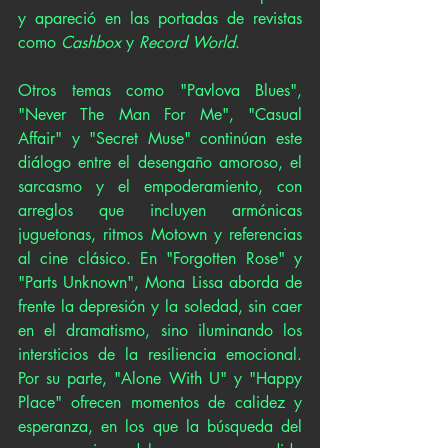
y apareció en las portadas de revistas 
como 
Cashbox
 y 
Record World
.
Otros temas como "Pavlova Blues", 
"Never The Man For Me", "Casual 
Affair" y "Secret Muse" continúan este 
diálogo entre el desengaño amoroso, el 
sarcasmo y el empoderamiento, con 
arreglos que incluyen armónicas 
juguetonas, ritmos Motown y referencias 
al cine clásico. En "Forgotten Rose" y 
"Parts Unknown", Mona Lissa aborda de 
frente la depresión y la soledad, sin caer 
en el dramatismo, sino iluminando los 
intersticios de la resiliencia emocional. 
Por su parte, "Alone With U" y "Happy 
Place" ofrecen momentos de calidez y 
esperanza, en los que la búsqueda del 