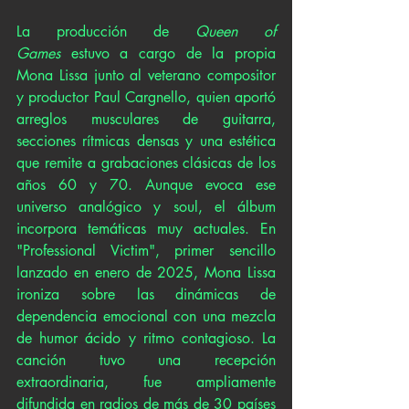
La producción de 
Queen of 
Games
 estuvo a cargo de la propia 
Mona Lissa junto al veterano compositor 
y productor Paul Cargnello, quien aportó 
arreglos musculares de guitarra, 
secciones rítmicas densas y una estética 
que remite a grabaciones clásicas de los 
años 60 y 70. Aunque evoca ese 
universo analógico y soul, el álbum 
incorpora temáticas muy actuales. En 
"Professional Victim", primer sencillo 
lanzado en enero de 2025, Mona Lissa 
ironiza sobre las dinámicas de 
dependencia emocional con una mezcla 
de humor ácido y ritmo contagioso. La 
canción tuvo una recepción 
extraordinaria, fue ampliamente 
difundida en radios de más de 30 países 