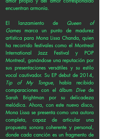
amor propio y del amor correspondido 
encuentran armonía.
El lanzamiento de 
Queen of 
Games
 marca un punto de madurez 
artística para Mona Lissa Chanda, quien 
ha recorrido festivales como el Montreal 
International Jazz Festival y POP 
Montreal, ganándose una reputación por 
sus presentaciones versátiles y su estilo 
vocal cautivador. Su EP debut de 2014, 
Tip of My Tongue
, había recibido 
comparaciones con el álbum 
Dive
 de 
Sarah Brightman por su delicadeza 
melódica. Ahora, con este nuevo disco, 
Mona Lissa se presenta como una autora 
completa, capaz de articular una 
propuesta sonora coherente y personal, 
donde cada canción es un fragmento de 