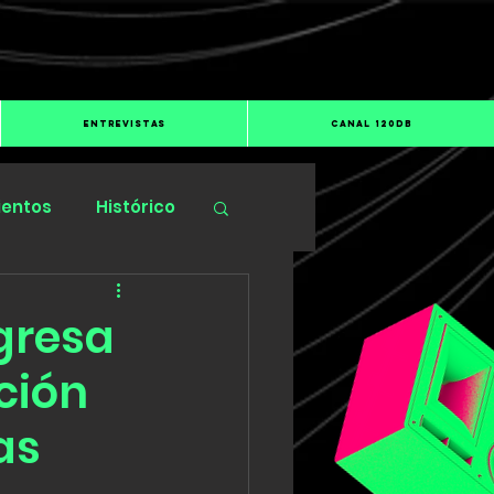
ENTREVISTAS
CANAL 120dB
ientos
Histórico
gresa
ción
as