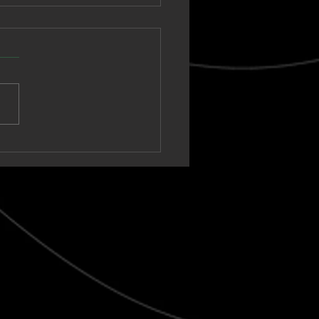
nown Vagabond
a un sintetizador
ico hacia un clímax
t-rock en “Warm Tide
t blank)”