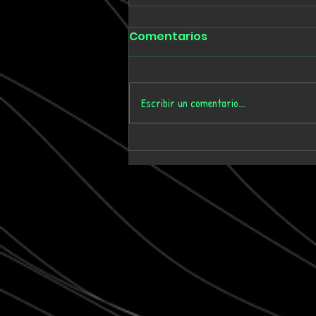
Comentarios
Escribir un comentario...
Tmygn convierte
dieciséis años de
memoria personal en el
álbum 'Where Time Goes'