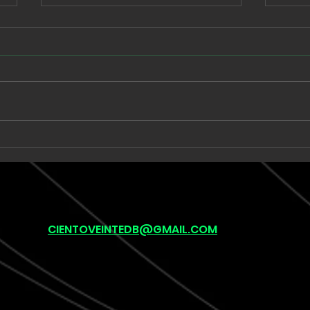
Babe Rainbow extiende
Unk
una suite de seis minutos
llev
en “Acid and Honey”
onír
pos
(lef
CIENTOVEINTEDB@GMAIL.COM