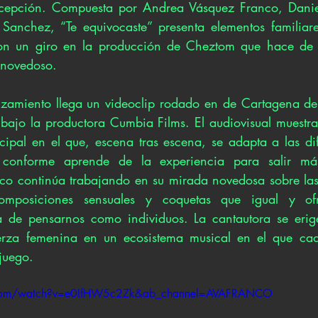
ecepción. Compuesta por Andrea Vásquez Franco, Danie
Sanchez, “Te equivocaste” presenta elementos familiare
n un giro en la producción de Cheztom que hace de l
 novedoso. 
amiento llega un videoclip rodado en de Cartagena de I
 bajo la productora Cumbia Films. El audiovisual muestra 
ipal en el que, escena tras escena, se adapta a las difi
, conforme aprende de la experiencia para salir más
co continúa trabajando en su mirada novedosa sobre las
omposiciones sensuales y coquetas que igual y ofr
ra de pensarnos como individuos. La cantautora se erig
rza femenina en un ecosistema musical en el que ca
juego. 
.com/watch?v=e0IfHW5c2Zk&ab_channel=AVAFRANCO