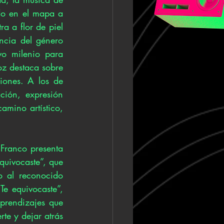
do en el mapa a 
a a flor de piel 
ncia del género 
o milenio para 
oz destaca sobre 
ones. A los de 
ión, expresión 
mino artístico, 
Franco presenta 
quivocaste”, que 
 al reconocido 
 equivocaste”, 
prendizajes que 
te y dejar atrás 