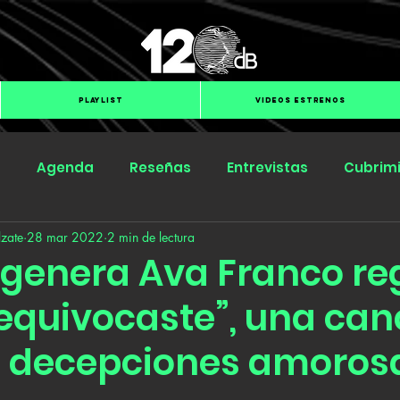
PLAYLIST
VIDEOS ESTRENOS
s
Agenda
Reseñas
Entrevistas
Cubrim
zate
28 mar 2022
2 min de lectura
Submit Hub
Groover
BOmm
agenera Ava Franco re
 equivocaste”, una can
s decepciones amoros