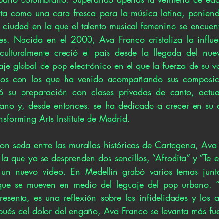
cta como una cara fresca para la música latina, ponien
r, ciudad en la que el talento musical femenino se encuentr
es. Nacida en el 2000, Ava Franco cristaliza la influe
ulturalmente creció el país desde la llegada del nuev
aje global de pop electrónico en el que la fuerza de su v
glos con los que ha venido acompañando sus composici
su preparación con clases privadas de canto, actuac
ano y, desde entonces, se ha dedicado a crecer en su ca
sforming Arts Institute de Madrid. 
on seda entre las murallas históricas de Cartagena, Ava 
e la que ya se desprenden dos sencillos, “Afrodita” y “Te e
un nuevo video. En Medellín grabó varios temas junto
ue se mueven en medio del leguaje del pop urbano. “Te
resenta, es una reflexión sobre las infidelidades y los a
pués del dolor del engaño, Ava Franco se levanta más fuer