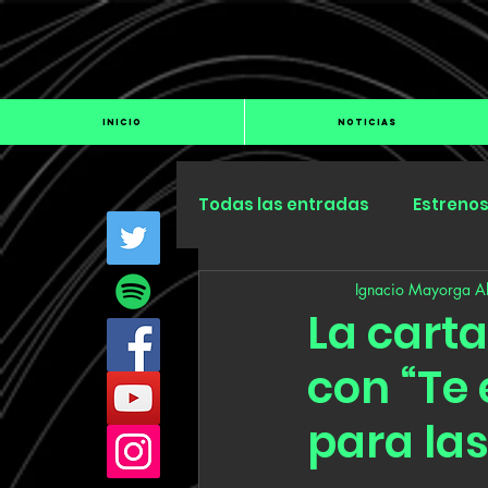
INICIO
NOTICIAS
Todas las entradas
Estreno
Ignacio Mayorga Al
Industria
Especiales
La cart
con “Te
para la