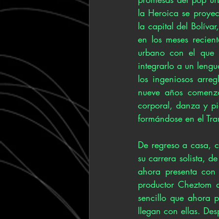
la Heroica se proye
la capital del Bolíva
en los meses recient
urbano con el que c
integrarlo a un lengu
los ingeniosos arre
nueve años comenzó 
corporal, danza y pi
formándose en el Tran
De regreso a casa, c
su carrera solista, d
ahora presenta con 
productor Cheztom q
sencillo que ahora p
llegan con ellas. Des