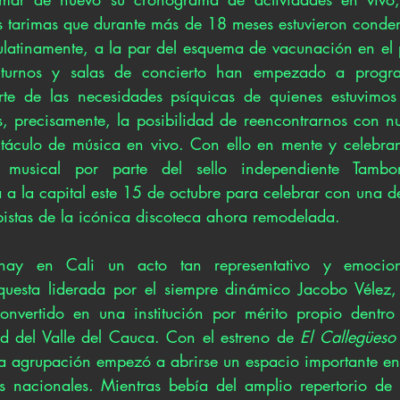
s tarimas que durante más de 18 meses estuvieron conden
ulatinamente, a la par del esquema de vacunación en el pa
octurnos y salas de concierto han empezado a progr
te de las necesidades psíquicas de quienes estuvimos
, precisamente, la posibilidad de reencontrarnos con nu
ectáculo de música en vivo. Con ello en mente y celebr
 musical por parte del sello independiente Tambor
 la capital este 15 de octubre para celebrar con una de
istas de la icónica discoteca ahora remodelada. 
hay en Cali un acto tan representativo y emocio
esta liderada por el siempre dinámico Jacobo Vélez, e
onvertido en una institución por mérito propio dentro 
d del Valle del Cauca. Con el estreno de 
El Callegües
 agrupación empezó a abrirse un espacio importante en 
os nacionales. Mientras bebía del amplio repertorio de 