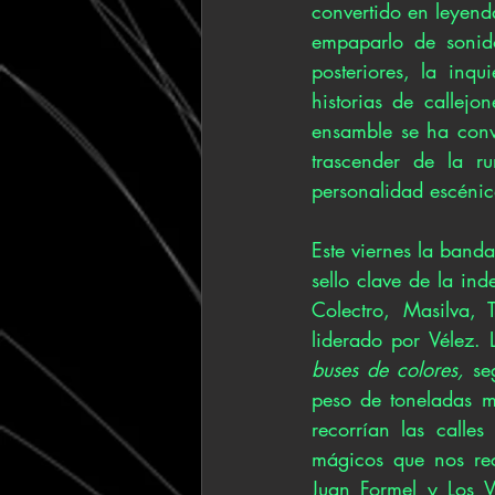
convertido en leyenda
empaparlo de sonid
posteriores, la inqu
historias de callejo
ensamble se ha conv
trascender de la ru
personalidad escénic
Este viernes la band
sello clave de la i
Colectro, Masilva, 
liderado por Vélez.
buses de colores, 
se
peso de toneladas m
recorrían las calles
mágicos que nos rec
Juan Formel y Los V