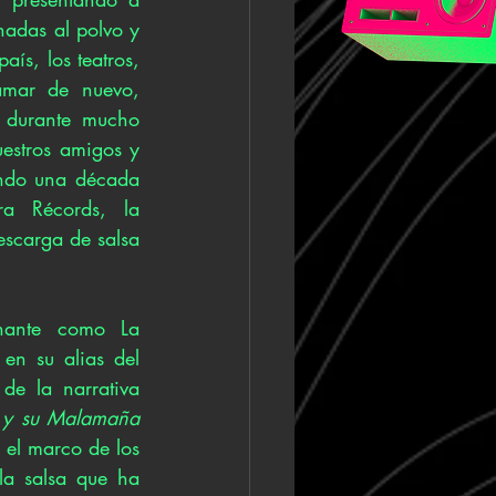
adas al polvo y 
ís, los teatros, 
amar de nuevo, 
 durante mucho 
estros amigos y 
ando una década 
a Récords, la 
scarga de salsa 
nante como La 
n su alias del 
de la narrativa 
o y su Malamaña
el marco de los 
la salsa que ha 