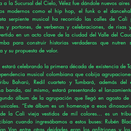
 a la Sucursal del Cielo, Vélez fue dándole nuevos aires 
os modernos como el hip hop, el funk o el dancehal
ieta serpiente musical ha recorrido las calles de Cali 
nes y portones, de verbenas y celebraciones, de risas y
ertido en un acto clave de la ciudad del Valle del Cau
mba para construir historias verdaderas que nutren su
a y su propuesta de valor.
a estará celebrando la primera década de existencia de T
ndependencia musical colombiana que cobija agrupacione
Tribu Baharú, Redil cuarteto y Tumbará, además del e
 La banda, así mismo, estará presentando el lanzamient
gundo álbum de la agrupación que llegó en agosto de e
usicales. “Este álbum es un homenaje a esos dinosaurio
 de la Cali vieja vestidos de mil colores… es un tribu
ibían cuando ingresábamos a estos buses: Rubén Blade
an Van entre otras deidades eran los anfitriones y los