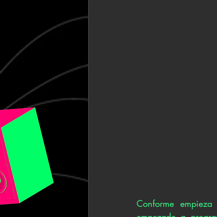
Conforme empieza l
empezado a program