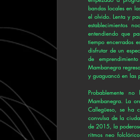
bandas locales en la
el olvido. Lenta y pa
establecimientos n
entendiendo que par
tiempo encerrados es
disfrutar de un esp
de emprendimiento
Mambanegra regresa a
y guaguancó en las p
Probablemente no 
Mambanegra. La orqu
Callegüeso, se ha c
convulsa de la ciuda
de 2015, la poderosa
ritmos neo folclóric