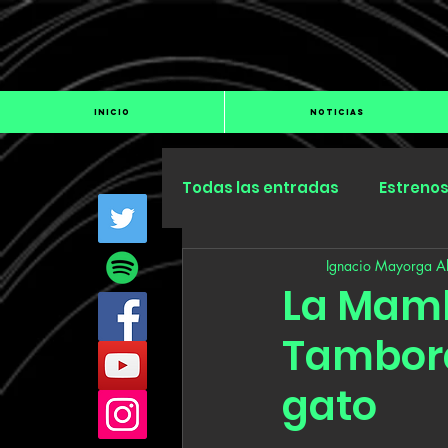
INICIO
NOTICIAS
Todas las entradas
Estreno
Ignacio Mayorga Al
Industria
Especiales
La Mamb
Tambora
gato