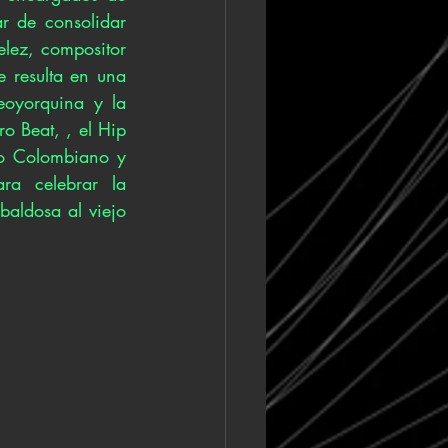
 de consolidar 
elez, compositor 
resulta en una 
oyorquina y la 
o Beat, , el Hip 
o Colombiano y 
a celebrar la 
aldosa al viejo 