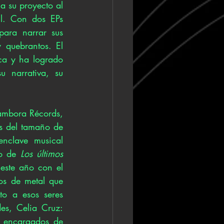
a su proyecto al 
l. Con dos EPs 
para narrar sus 
 quebrantos. El 
ca y ha logrado 
 narrativa, su 
ambora Récords, 
s del tamaño de 
nclave musical 
o de 
Los últimos 
ste año con el 
s de metal que 
to a esos seres 
s, Celia Cruz: 
 encargados de 