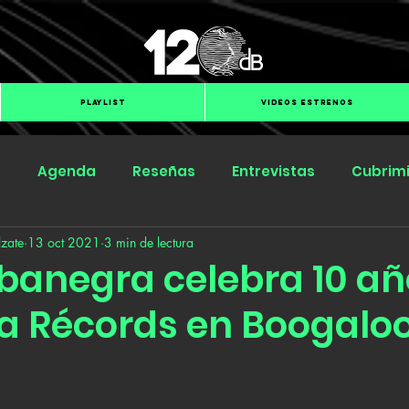
PLAYLIST
VIDEOS ESTRENOS
s
Agenda
Reseñas
Entrevistas
Cubrim
zate
13 oct 2021
3 min de lectura
Submit Hub
Groover
BOmm
anegra celebra 10 añ
 Récords en Boogaloo