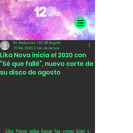
Por Redacción 120 dB Bogotá
10 feb 2020
2 min de lectura
Lika Nova inicia el 2020 con
“Sé que fallé”, nuevo corte de
su disco de agosto
Lika Nova sabe hacer las cosas bien y 