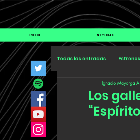
INICIO
NOTICIAS
Todas las entradas
Estreno
Ignacio Mayorga Al
Industria
Especiales
Los gall
“Espírit