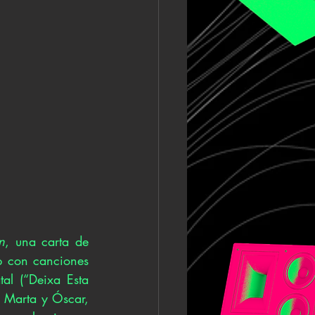
n
, una carta de 
p con canciones 
al (“Deixa Esta 
 Marta y Óscar, 