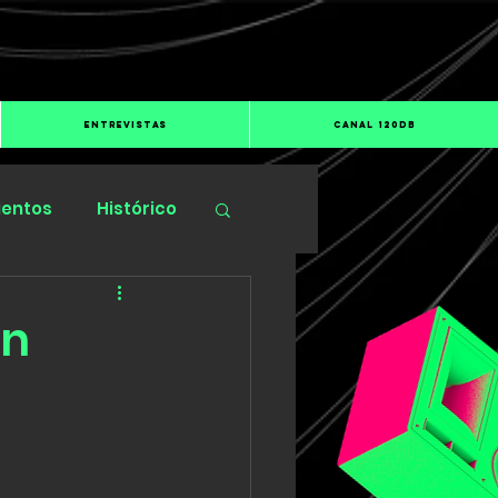
ENTREVISTAS
CANAL 120dB
ientos
Histórico
on