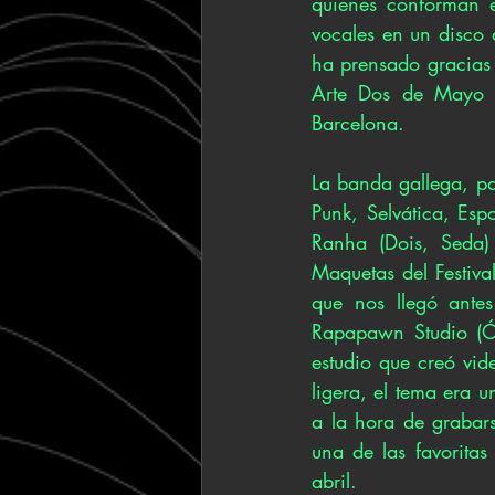
quienes conforman e
vocales en un disco q
ha prensado gracias
Arte Dos de Mayo y 
Barcelona. 
La banda gallega, p
Punk, Selvática, Es
Ranha (Dois, Seda)
Maquetas del Festival
que nos llegó antes
Rapapawn Studio (Ós
estudio que creó vid
ligera, el tema era 
a la hora de grabars
una de las favoritas
abril. 