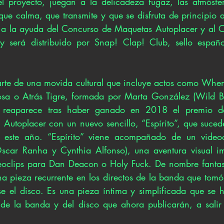
l proyecto, juegan a la delicadeza fugaz, las atmósfer
ue calma, que transmite y que se disfruta de principio a 
 a la ayuda del Concurso de Maquetas Autoplacer y al 
será distribuido por Snap! Clap! Club, sello españo
arte de una movida cultural que incluye actos como Whe
posa o Atrás Tigre, formada por Marta González (Wild B
 reaparece tras haber ganado en 2018 el premio de
 Autoplacer con un nuevo sencillo, “Espírito”, que suced
 este año. “Espírito” viene acompañado de un videoc
car Ranha y Cynthia Alfonso), una aventura visual imp
eoclips para Dan Deacon o Holy Fuck. De nombre fantasm
una pieza recurrente en los directos de la banda que tomó
e el disco. Es una pieza íntima y simplificada que se h
 de la banda y del disco que ahora publicarán, a salir 