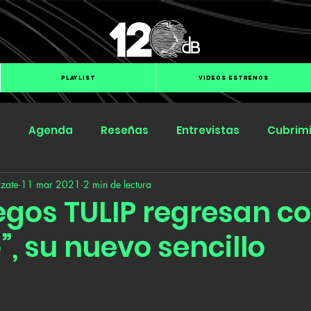
PLAYLIST
VIDEOS ESTRENOS
s
Agenda
Reseñas
Entrevistas
Cubrim
zate
11 mar 2021
2 min de lectura
Submit Hub
Groover
BOmm
egos TULIP regresan c
o”, su nuevo sencillo