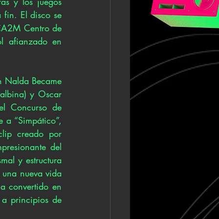
as y los juegos 
fin. El disco se 
CA2M Centro de 
l afianzado en 
n Nalda Became 
albina) y Oscar 
l Concurso de 
e a “Simpático”, 
lip creado por 
resionante del 
al y estructura 
 una nueva vida 
a convertido en 
a principios de 