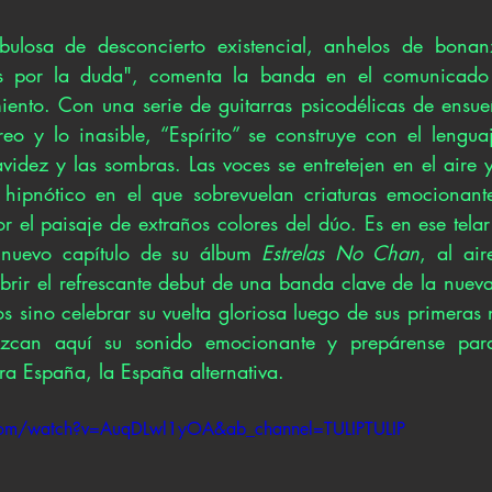
bulosa de desconcierto existencial, anhelos de bonanz
s por la duda", comenta la banda en el comunicado 
ento. Con una serie de guitarras psicodélicas de ensue
reo y lo inasible, “Espírito” se construye con el lenguaj
videz y las sombras. Las voces se entretejen en el aire y
 hipnótico en el que sobrevuelan criaturas emocionantes
 el paisaje de extraños colores del dúo. Es en ese telar 
 nuevo capítulo de su álbum 
Estrelas No Chan
, al air
ir el refrescante debut de una banda clave de la nueva
 sino celebrar su vuelta gloriosa luego de sus primeras n
can aquí su sonido emocionante y prepárense para 
ra España, la España alternativa. 
com/watch?v=AuqDLwl1yOA&ab_channel=TULIPTULIP