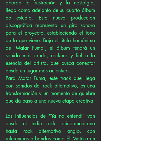
aborda la frustración y la nostalgia, 
llega como adelanto de su cuarto álbum 
de estudio. Esta nueva producción 
discográfica representa un giro sonoro 
para el proyecto, estableciendo el tono 
de lo que viene. Bajo el título homónimo 
de 'Matar Fuma', el álbum tendrá un 
sonido más crudo, rockero y fiel a la 
esencia del artista, que busca conectar 
desde un lugar más auténtico. 
Para Matar Fuma, este track que llega 
con sonidos del rock alternativo, es una 
transformación y un momento de quiebre 
que da paso a una nueva etapa creativa.
Las influencias de "Ya no entendí" van 
desde el indie rock latinoamericano 
hasta rock alternativo anglo, con 
referencias a bandas como Él Mató a un 