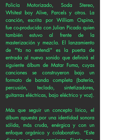
Policía Motorizado, Soda Stereo, 
Whitest boy Alive, Parcels y otros. La 
canción, escrita por William Ospina,  
fue co-producida con Julian Picado quien 
también estuvo al frente de la 
masterización y mezcla. El lanzamiento  
de "Ya no entendí" es la puerta de 
entrada al nuevo sonido que definirá el 
siguiente álbum de Matar Fuma, cuyas 
canciones se construyeron bajo un 
formato de banda completa (batería, 
percusión, teclado, sintetizadores, 
guitarras eléctricas, bajo eléctrico y voz).
Más que seguir un concepto lírico, el 
álbum apuesta por una identidad sonora 
sólida, más cruda, enérgica y con un 
enfoque orgánico y colaborativo. “Este 