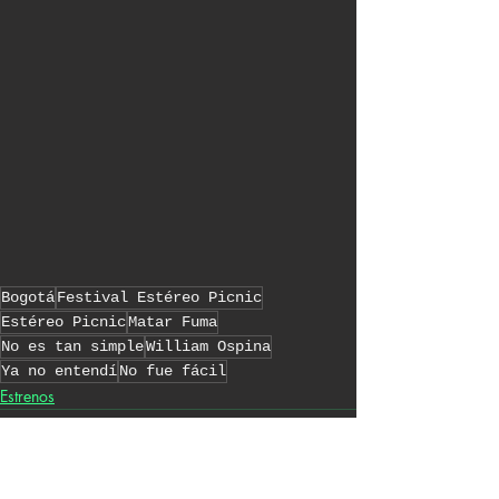
Bogotá
Festival Estéreo Picnic
Estéreo Picnic
Matar Fuma
No es tan simple
William Ospina
Ya no entendí
No fue fácil
Estrenos