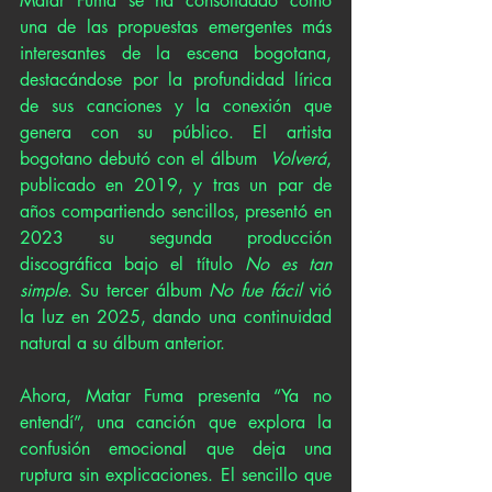
Matar Fuma se ha consolidado como 
una de las propuestas emergentes más 
interesantes de la escena bogotana, 
destacándose por la profundidad lírica 
de sus canciones y la conexión que 
genera con su público. El artista 
bogotano debutó con el álbum  
Volverá
, 
publicado en 2019, y tras un par de 
años compartiendo sencillos, presentó en 
2023 su segunda producción 
discográfica bajo el título 
No es tan 
simple
. Su tercer álbum 
No fue fácil
 vió 
la luz en 2025, dando una continuidad 
natural a su álbum anterior.  
Ahora, Matar Fuma presenta “Ya no 
entendí”, una canción que explora la 
confusión emocional que deja una 
ruptura sin explicaciones. El sencillo que 