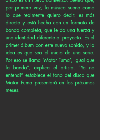
disco es un nuevo comienzo. Siento que, 
por primera vez, la música suena como 
lo que realmente quiero decir: es más 
directa y está hecha con un formato de 
banda completa, que le da una fuerza y 
una identidad diferente al proyecto. Es el 
primer álbum con este nuevo sonido, y la 
idea es que sea el inicio de una serie. 
Por eso se llama ‘Matar Fuma’, igual que 
la banda", explica el artista. “Ya no 
entendí” establece el tono del disco que 
Matar Fuma presentará en los próximos 
meses.