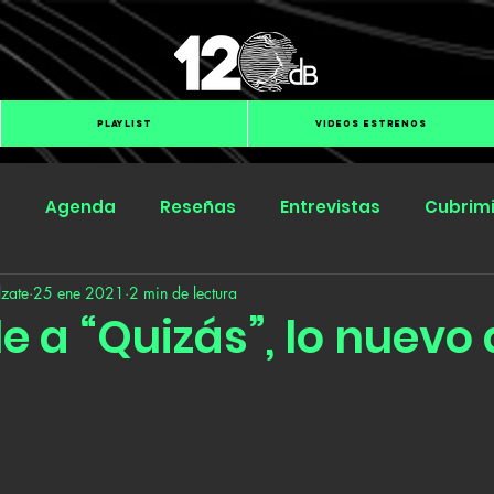
PLAYLIST
VIDEOS ESTRENOS
s
Agenda
Reseñas
Entrevistas
Cubrim
zate
25 ene 2021
2 min de lectura
Submit Hub
Groover
BOmm
e a “Quizás”, lo nuevo