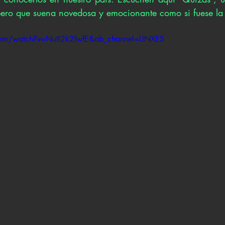
ero que suena novedosa y emocionante como si fuese la 
com/watch?v=NutI2k2fwfE&ab_channel=LINXES