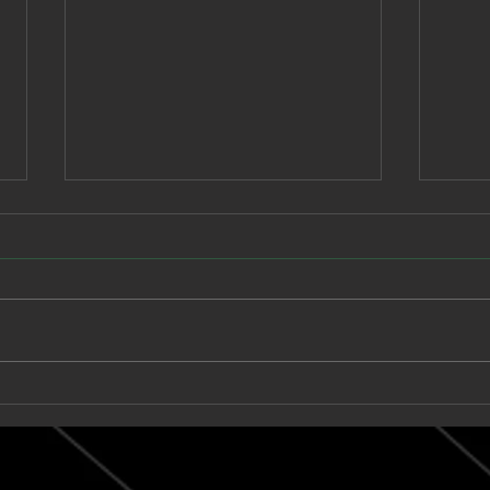
Babe Rainbow extiende
Unk
una suite de seis minutos
llev
en “Acid and Honey”
onír
pos