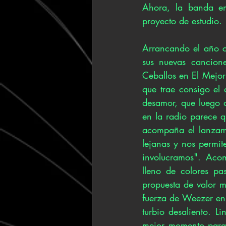
Ahora, la banda em
proyecto de estudio.
Arrancando el año co
sus nuevas cancione
Ceballos en El Mejor 
que trae consigo el 
desamor, que luego d
en la radio parece q
acompaña el lanzamie
lejanas y nos permi
involucramos". Acom
lleno de colores pas
propuesta de valor m
fuerza de Weezer en
turbio desaliento. L
mejor momento para 