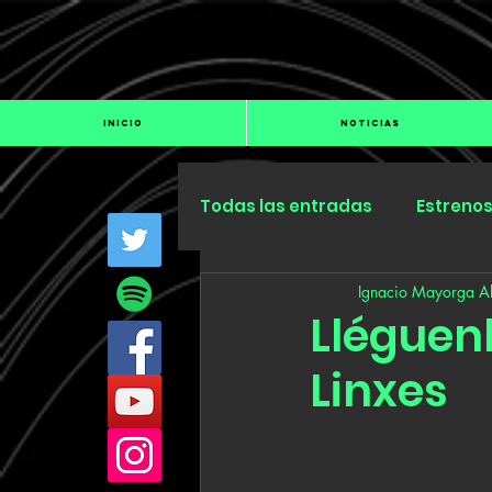
INICIO
NOTICIAS
Todas las entradas
Estreno
Ignacio Mayorga Al
Industria
Especiales
Lléguenl
Linxes