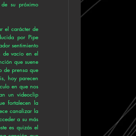
 de su próximo 
 el carácter de 
ucida por Pipe 
ador sentimiento 
 de vacío en el 
nción que suene 
o de prensa que 
is, hoy parecen 
ulo en que nos 
n un videoclip 
e fortalecen la 
ce canalizar la 
cceder a su más 
te es quizás el 
na canción que 