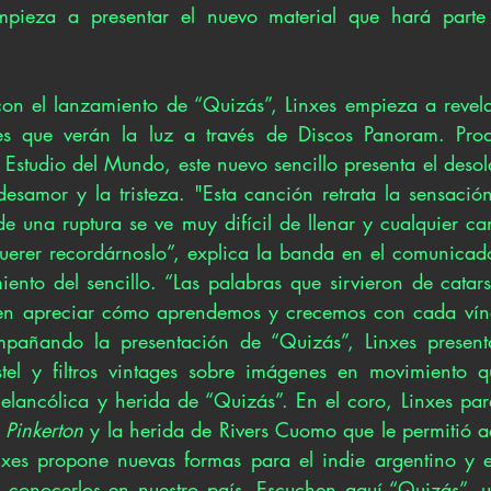
pieza a presentar el nuevo material que hará parte
n el lanzamiento de “Quizás”, Linxes empieza a revelar
s que verán la luz a través de Discos Panoram. Prod
Estudio del Mundo, este nuevo sencillo presenta el desol
desamor y la tristeza. "Esta canción retrata la sensación
e una ruptura se ve muy difícil de llenar y cualquier ca
uerer recordárnoslo”, explica la banda en el comunicad
nto del sencillo. “Las palabras que sirvieron de catars
ten apreciar cómo aprendemos y crecemos con cada vínc
pañando la presentación de “Quizás”, Linxes presenta
tel y filtros vintages sobre imágenes en movimiento qu
elancólica y herida de “Quizás”. En el coro, Linxes pare
 
Pinkerton 
y la herida de Rivers Cuomo que le permitió a
inxes propone nuevas formas para el indie argentino y es
conocerlos en nuestro país. Escuchen aquí “Quizás”, u