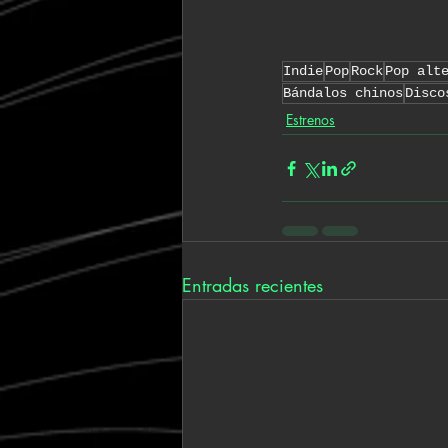
Indie
Pop
Rock
Pop alt
Bándalos chinos
Disco
Estrenos
Entradas recientes