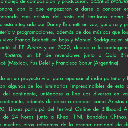
 complejo de composición y producción. 
Sobre lo profund
sonora, con la que empezaron a darse a conocer en
borando con artistas del resto del territorio como 
o está integrado por Danny Brichetti en voz, guitarra y p
atería y programaciones, además de dos músicos que lo
 vivo: Franco Brichetti en bajo y Manuel Rodríguez en si
entó el EP 
Ruinas 
y en 2020, debido a la contingenci
ó 
Ruderal
, un EP de reversiones junto a Gala Brie (
é (México), Fus Delei y Francisco Sonur (Argentina). 
do en un proyecto vital para repensar el indie porteño y
on algunos de los luminarios imprescindibles de esta c
o del continente, uniéndose a line ups diversos en var
el continente, además de darse a conocer como Artistas
0, Linxes participó del Festival Online de Billboard A
ón de 24 horas junto a Khea, TINI, Bandalos Chinos, 
y muchos otros referentes de la escena nacional de div