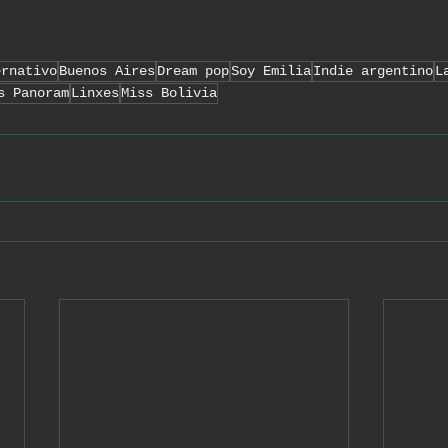
ernativo
Buenos Aires
Dream pop
Soy Emilia
Indie argentino
L
s Panoram
Linxes
Miss Bolivia