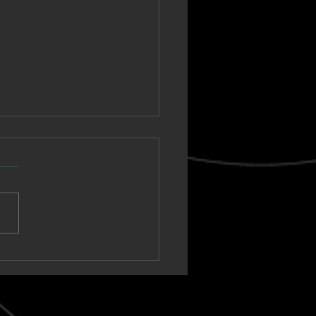
nown Vagabond
a un sintetizador
ico hacia un clímax
t-rock en “Warm Tide