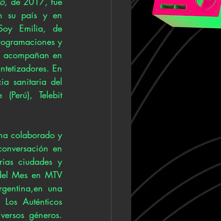
o,
 de 2017, fue 
 su país y en 
Soy Emilia, de 
rogramaciones y 
s acompañan en 
ntetizadores. En 
a sanitaria del 
Perú), Telebit 
 ha colaborado y 
onversación en 
ias ciudades y 
 del Mes en MTV 
rgentina,en una 
Los Auténticos 
ersos géneros. 