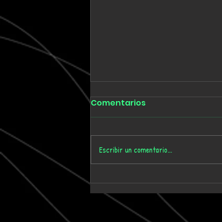
Comentarios
Escribir un comentario...
Tmygn convierte
dieciséis años de
memoria personal en el
álbum 'Where Time Goes'