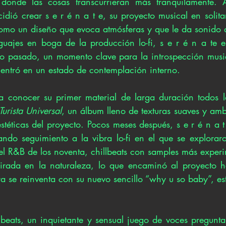
 donde las cosas transcurrieran más tranquilamente. 
idió crear s e r é n a t e, su proyecto musical en solit
omo un diseño que evoca atmósferas y que le da sonido a 
guajes en boga de la producción lo-fi, s e r é n a te 
o pasado, un momento clave para la introspección musica
entró en un estado de contemplación interno. 
 a conocer su primer material de larga duración todos 
Turista Universal
, un álbum lleno de texturas suaves y ambi
stéticas del proyecto. Pocos meses después, s e r é n a t
ando seguimiento a la vibra lo-fi en el que se explorar
el R&B de los noventa, chillbeats con samples más experi
pirada en la naturaleza, lo que encaminó al proyecto h
ra se reinventa con su nuevo sencillo “why u so baby”, es
beats, un inquietante y sensual juego de voces pregunta