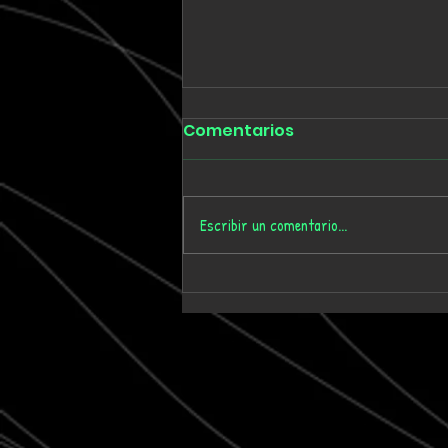
Comentarios
Escribir un comentario...
Arms & Armour enfrenta
la autoridad en “Terror
By Night”