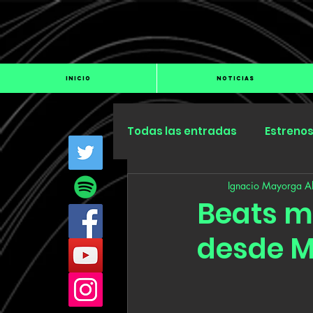
INICIO
NOTICIAS
Todas las entradas
Estreno
Ignacio Mayorga Al
Industria
Especiales
Beats mi
desde M