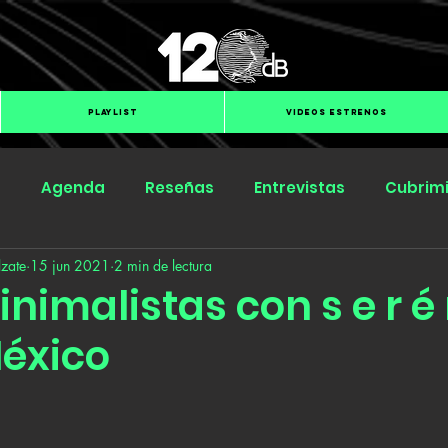
PLAYLIST
VIDEOS ESTRENOS
s
Agenda
Reseñas
Entrevistas
Cubrim
zate
15 jun 2021
2 min de lectura
Submit Hub
Groover
BOmm
nimalistas con s e r é 
éxico