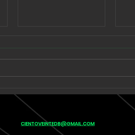
JPson recorre 16 años de
Prim
una historia familiar en
en “
“Ocean’s Eye”
CIENTOVEINTEDB@GMAIL.COM