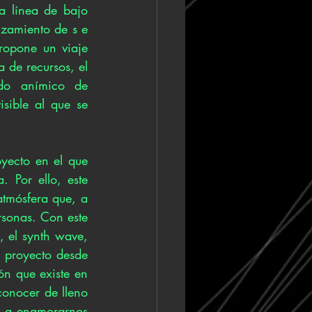
a línea de bajo 
nzamiento de s e 
ropone un viaje 
de recursos, el 
do anímico de 
sible al que se 
yecto en el que 
 Por ello, este 
tmósfera que, a 
rsonas. Con este 
, el synth wave, 
e proyecto desde 
n que existe en 
onocer de lleno 
r a enamorarnos 