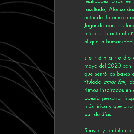
realidades otras en
resultado, Alonso dec
entender la música c
Jugando con los len
música durante el añ
el que la humanidad 
s e r é n a t e dio
mayo del 2020 con 
que sentó las bases e
titulado 
amor fati
, d
ritmos inspirados en 
poesía personal ins
más lírica y que aho
par de días. 
Suaves y ondulantes 