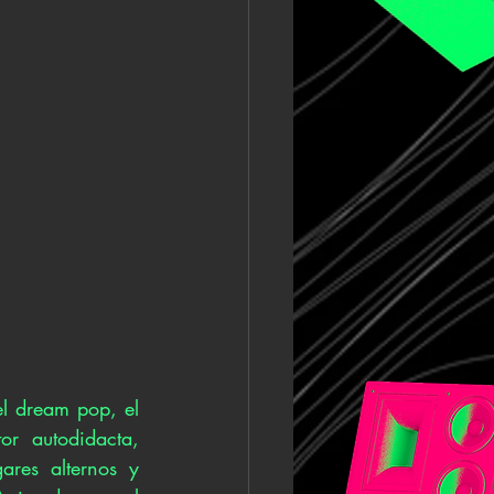
l dream pop, el 
r autodidacta, 
res alternos y 