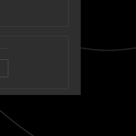
o Gringo se suelta
Strut”