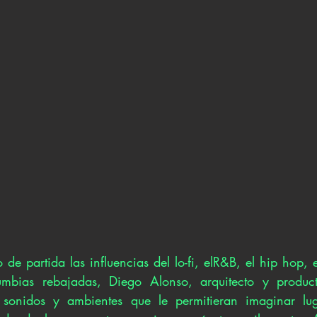
e partida las influencias del lo-fi, elR&B, el hip hop, e
mbias rebajadas, Diego Alonso, arquitecto y producto
onidos y ambientes que le permitieran imaginar luga