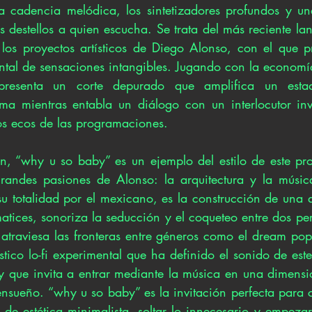
a cadencia melódica, los sintetizadores profundos y un
 destellos a quien escucha. Se trata del más reciente la
los proyectos artísticos de Diego Alonso, con el que p
tal de sensaciones intangibles. Jugando con la economía 
 presenta un corte depurado que amplifica un esta
a mientras entabla un diálogo con un interlocutor invi
s ecos de las programaciones. 
, “why u so baby” es un ejemplo del estilo de este pro
andes pasiones de Alonso: la arquitectura y la música.
su totalidad por el mexicano, es la construcción de una a
matices, sonoriza la seducción y el coqueteo entre dos pe
 atraviesa las fronteras entre géneros como el dream pop
ístico lo-fi experimental que ha definido el sonido de est
y que invita a entrar mediante la música en una dimensió
ensueño. “why u so baby” es la invitación perfecta para c
 de estética minimalista, soltar lo innecesario y empeza