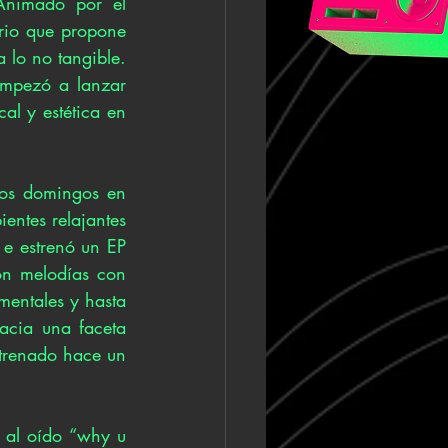
Animado por el 
ario que propone 
lo no tangible. 
empezó a lanzar 
l y estética en 
los domingos en 
entes relajantes 
 e estrenó un EP 
on melodías con 
mentales y hasta 
acia una faceta 
trenado hace un 
 al oído “why u 