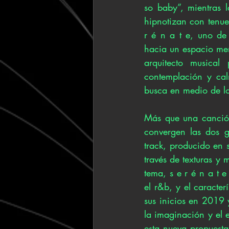
so baby”, mientras l
hipnotizan con tenues
r é n a t e, uno de 
hacia un espacio men
arquitecto musical
contemplación y calm
busca en medio de lo
Más que una canción
convergen las dos gr
track, producido en 
través de texturas y 
tema, s e r é n a t e
el r&b, y el caracter
sus inicios en 2019 
la imaginación y el 
esta nueva propuesta