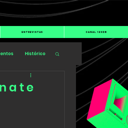
ENTREVISTAS
CANAL 120dB
ientos
Histórico
n a t e