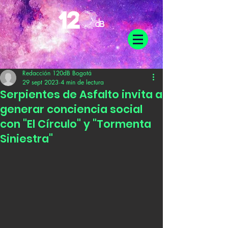
Redacción 120dB Bogotá
29 sept 2023
4 min de lectura
Serpientes de Asfalto invita a
generar conciencia social
con "El Círculo" y "Tormenta
Siniestra"