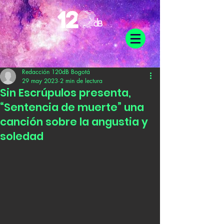
Redacción 120dB Bogotá
29 may 2023
2 min de lectura
Sin Escrúpulos presenta,
“Sentencia de muerte” una
canción sobre la angustia y
soledad