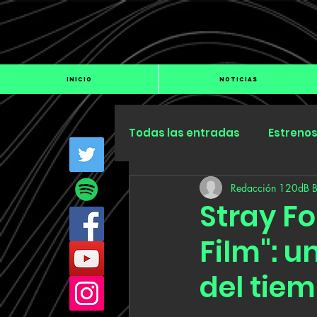
INICIO
NOTICIAS
Todas las entradas
Estreno
Redacción 120dB 
Industria
Especiales
Stray F
Film": u
del tie