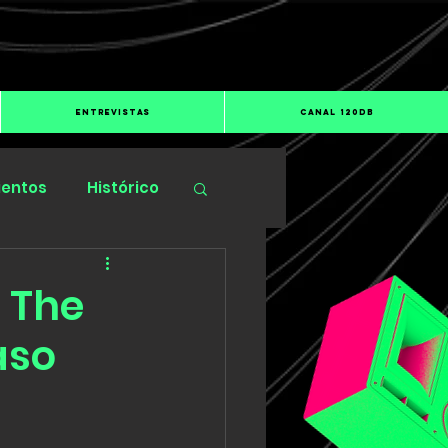
ENTREVISTAS
CANAL 120dB
ientos
Histórico
 The
aso