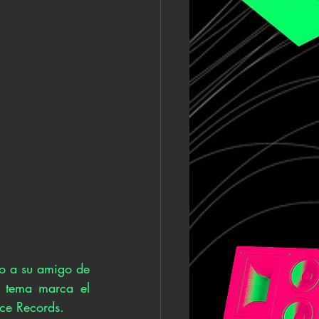
o a su amigo de 
 tema marca el 
ace Records.