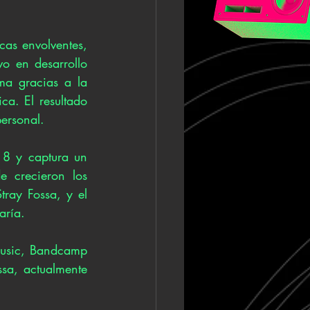
as envolventes, 
o en desarrollo 
a gracias a la 
a. El resultado 
personal.
8 y captura un 
 crecieron los 
ray Fossa, y el 
aría.
usic, Bandcamp 
sa, actualmente 