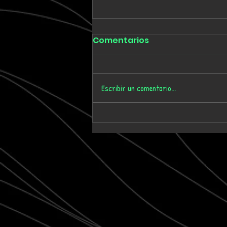
Comentarios
Escribir un comentario...
Tmygn convierte
dieciséis años de
memoria personal en el
álbum 'Where Time Goes'