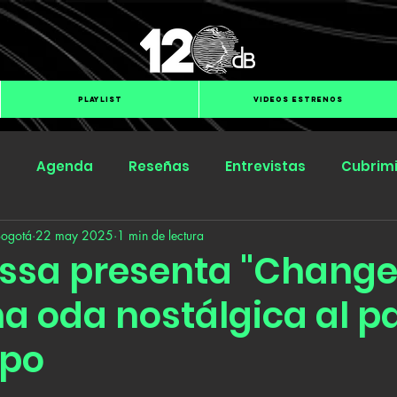
PLAYLIST
VIDEOS ESTRENOS
s
Agenda
Reseñas
Entrevistas
Cubrim
Bogotá
22 may 2025
1 min de lectura
Submit Hub
Groover
BOmm
ossa presenta "Change
na oda nostálgica al p
mpo