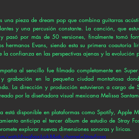
s una pieza de dream pop que combina guitarras acústic
llantes y una percusión constante. La canción, que estuv
 y pasó por más de 50 versiones, finalmente tomó form
os hermanos Evans, siendo esta su primera coautoría líric
e la confianza en las perspectivas ajenas y la evolución 
ompaña al sencillo fue filmado completamente en Super 
a y grabación en la pequeña ciudad montañosa donde
nda. La dirección y producción estuvieron a cargo de St
creado por la diseñadora visual mexicana Melissa Santam
a está disponible en plataformas como Spotify, Apple M
amiento anticipa el tercer álbum de estudio de Stray Fos
romete explorar nuevas dimensiones sonoras y líricas.
om/watch?v=gfvpxjLoik8&ab_channel=StrayFossa