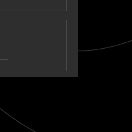
nown Vagabond
a un sintetizador
ico hacia un clímax
t-rock en “Warm Tide
t blank)”