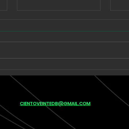
Babe Rainbow extiende
Unk
una suite de seis minutos
llev
en “Acid and Honey”
onír
pos
(lef
CIENTOVEINTEDB@GMAIL.COM