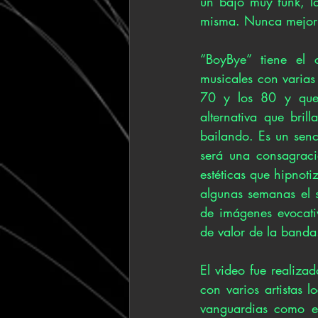
un bajo muy funk, la
misma. Nunca mejor 
“BoyBye” tiene el c
musicales con varias
70 y los 80 y que,
alternativa que bri
bailando. Es un sen
será una consagraci
estéticas que hipnoti
algunas semanas el s
de imágenes evocati
de valor de la banda
El video fue realiza
con varios artistas 
vanguardias como el