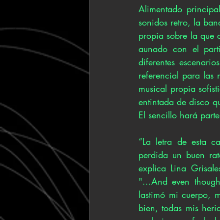
Alimentado principa
sonidos retro, la ban
propia sobre la que c
aunado con el part
diferentes escenario
referencial para las
musical propia sofis
entintada de disco qu
El sencillo hará par
“La letra de esta c
perdida un buen rat
explica Lina Grisal
"...And even though
lastimó mi cuerpo, m
bien, todas mis heri