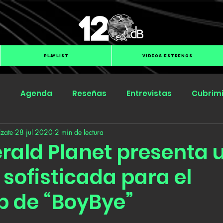
PLAYLIST
VIDEOS ESTRENOS
s
Agenda
Reseñas
Entrevistas
Cubrim
zate
28 jul 2020
2 min de lectura
Submit Hub
Groover
BOmm
rald Planet presenta 
 sofisticada para el
p de “BoyBye”