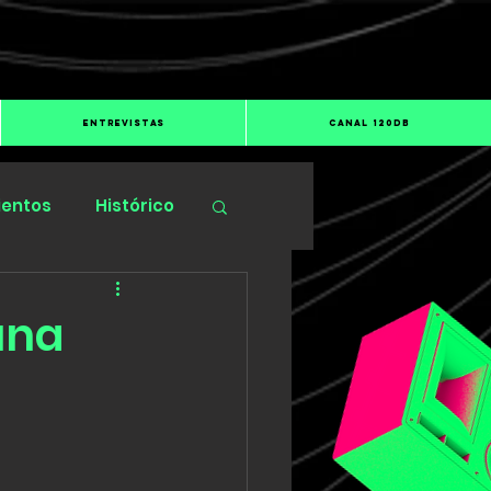
ENTREVISTAS
CANAL 120dB
ientos
Histórico
una