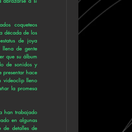
 abrazarse a sí 
ados coqueteos 
a década de los 
tatus de joya 
 llena de gente 
er que su álbum 
o de sonidos y 
e presentar hace 
videoclip lleno 
añar la promesa 
a han trabajado 
rado en algunas 
 de detalles de 