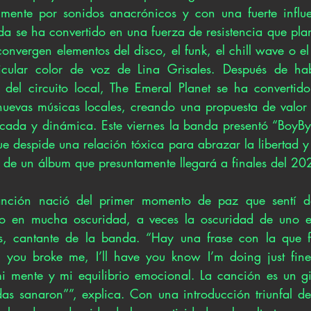
lmente por sonidos anacrónicos y con una fuerte influe
da se ha convertido en una fuerza de resistencia que plan
onvergen elementos del disco, el funk, el chill wave o el
icular color de voz de Lina Grisales. Después de ha
s del circuito local, The Emeral Planet se ha convertido
 nuevas músicas locales, creando una propuesta de valor 
ticada y dinámica. Este viernes la banda presentó “BoyBy
e despide una relación tóxica para abrazar la libertad y
te de un álbum que presuntamente llegará a finales del 20
anción nació del primer momento de paz que sentí de
o en mucha oscuridad, a veces la oscuridad de uno es
es, cantante de la banda. “Hay una frase con la que fi
 you broke me, I’ll have you know I’m doing just fine"
i mente y mi equilibrio emocional. La canción es un gi
das sanaron””, explica. Con una introducción triunfal de