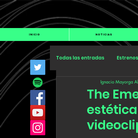
INICIO
NOTICIAS
Todas las entradas
Estreno
Ignacio Mayorga Al
Industria
Especiales
The Eme
estética
videocli