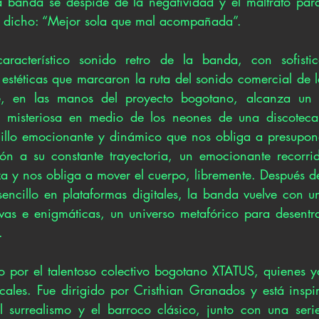
 banda se despide de la negatividad y el maltrato para
dicho: “Mejor sola que mal acompañada”.
aracterístico sonido retro de la banda, con sofistic
 estéticas que marcaron la ruta del sonido comercial de l
 en las manos del proyecto bogotano, alcanza un es
lla misteriosa en medio de los neones de una discoteca
cillo emocionante y dinámico que nos obliga a presupon
ón a su constante trayectoria, un emocionante recorrid
za y nos obliga a mover el cuerpo, libremente. Después d
encillo en plataformas digitales, la banda vuelve con un 
vas e enigmáticas, un universo metafórico para desentr
.
do por el talentoso colectivo bogotano XTATUS, quienes y
locales. Fue dirigido por Cristhian Granados y está inspi
 surrealismo y el barroco clásico, junto con una serie