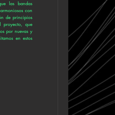
que las bandas 
 armoniosos con 
n de principios 
l proyecto, que 
os por nuevas y 
tamos en estos 