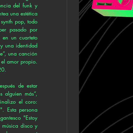
ncia del funk y 
tea una estética 
 synth pop, todo 
ber pasado por 
 en un cuarteto 
y una identidad 
e”, una canción 
 el amor propio. 
20.
spués de estar 
 alguien más”, 
nalizo el coro: 
. Esta persona 
gantesco "Estoy 
 música disco y 