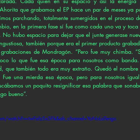
arada. Cada quien en su espacio y así la energía no
 “Ahorita que grabamos el EP hace un par de meses ya p
vimos parchando, totalmente sumergidos en el proceso d
bio, en la primera fase sí fue como cada uno va y toca l
. No hubo espacio para dejar que el junte generase nueva
angustiosa, también porque era el primer producto grabad
 grabaciones de Mondragón. “Pero fue muy chimba. “Si
poco lo que fue esa época para nosotros como banda. 
d, que también todo era muy extraño. Quedó el nombre
 Fue una mierda esa época, pero para nosotros igual 
cábamos un poquito resignificar esa palabra que sonaba 
lgo bueno”. 
com/watch?v=twFafz5x5Fk&ab_channel=YoNoLaTengo