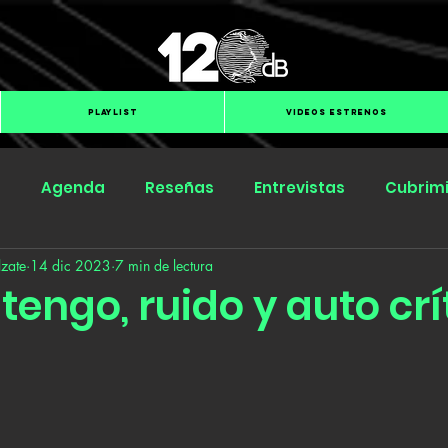
PLAYLIST
VIDEOS ESTRENOS
s
Agenda
Reseñas
Entrevistas
Cubrim
zate
14 dic 2023
7 min de lectura
Submit Hub
Groover
BOmm
 tengo, ruido y auto crí