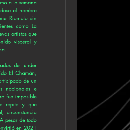
omo a la semana 
dose el nombre 
ume Riomalo sin 
ientes como La 
os artistas que 
ido visceral y 
na. 
ados del under 
ido El Chamán, 
rticipado de un 
s nacionales e 
o fue imposible 
e repite y que 
, circunstancia 
A pesar de todo 
nvirtió en 2021 