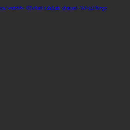
com/watch?v=0RxfkntHcds&ab_channel=YoNoLaTengo