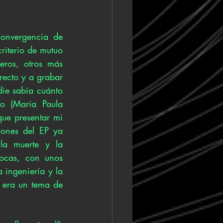
onvergencia de 
riterio de mutuo 
ros, otros más 
ecto y a grabar 
ie sabía cuánto 
o (María Paula 
ue presentar mi 
iones del EP ya 
la muerte y la 
ocas, con unos 
 ingeniería y la 
 era un tema de 