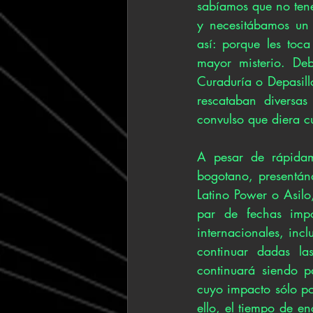
sabíamos que no tene
y necesitábamos un 
así: porque les toc
mayor misterio. De
Curaduría o Depasill
rescataban diversas
convulso que diera c
A pesar de rápidam
bogotano, presentán
Latino Power o Asil
par de fechas impo
internacionales, inc
continuar dadas las
continuará siendo p
cuyo impacto sólo po
ello, el tiempo de en