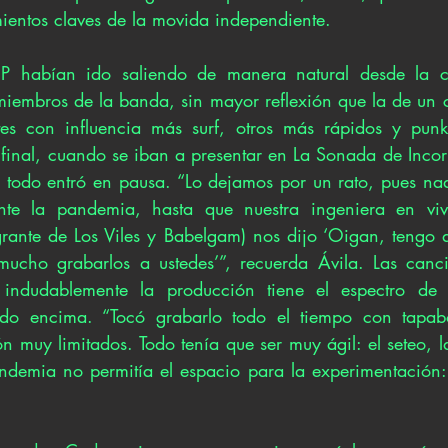
ientos claves de la movida independiente. 
EP habían ido saliendo de manera natural desde la c
miembros de la banda, sin mayor reflexión que la de un c
es con influencia más surf, otros más rápidos y punke
 final, cuando se iban a presentar en La Sonada de Incorr
 todo entró en pausa. “Lo dejamos por un rato, pues nad
nte la pandemia, hasta que nuestra ingeniera en viv
ante de Los Viles y Babelgam) nos dijo ‘Oigan, tengo q
 mucho grabarlos a ustedes’”, recuerda Ávila. Las canc
 indudablemente la producción tiene el espectro de 
ndo encima. “Tocó grabarlo todo el tiempo con tapab
 muy limitados. Todo tenía que ser muy ágil: el seteo, la
andemia no permitía el espacio para la experimentación: