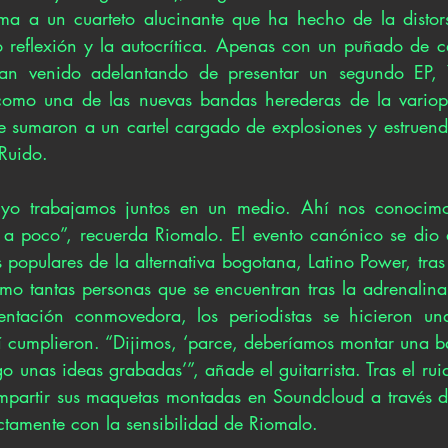
ma a un cuarteto alucinante que ha hecho de la distors
o reflexión y la autocrítica. Apenas con un puñado de c
n venido adelantando de presentar un segundo EP, Y
como una de las nuevas bandas herederas de la variopin
 se sumaron a un cartel cargado de explosiones y estruend
Ruido. 
 yo trabajamos juntos en un medio. Ahí nos conocimo
a poco”, recuerda Riomalo. El evento canónico se dio a
populares de la alternativa bogotana, Latino Power, tras
o tantas personas que se encuentran tras la adrenalina y 
entación conmovedora, los periodistas se hicieron un
sí cumplieron. “Dijimos, ‘parce, deberíamos montar una ba
o unas ideas grabadas’”, añade el guitarrista. Tras el ruid
artir sus maquetas montadas en Soundcloud a través de 
ctamente con la sensibilidad de Riomalo. 