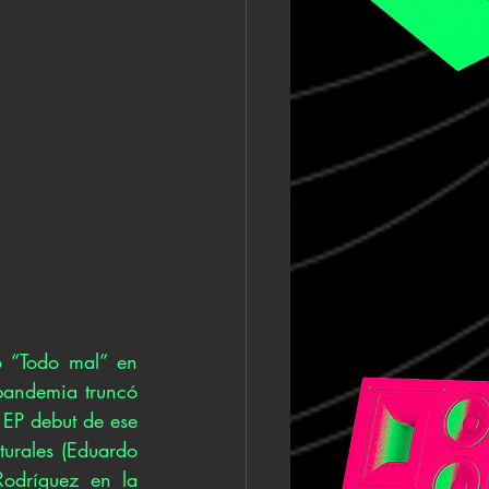
 “Todo mal” en 
andemia truncó 
EP debut de ese 
urales (Eduardo 
odríguez en la 