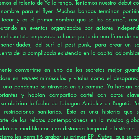
mos el talento de Yo la tengo. Teníamos nuestro debut c
nombre para el flyer. Muchas bandas terminan ponién
a tocar y es el primer nombre que se les ocurrió”, res
butando en eventos organizados por actores independ
o el cuarteto empezaba a hacer parte de una línea de nuev
 sonoridades, del surf al post punk, para crear un son
uenta de la complicada existencia en la capital colombia
ente convertirse en uno de los secretos mejor guard
dose en 
venues 
minúsculos y vitales como el desaparec
o, una pandemia se atravesó en su camino. Ya habían pa
rtantes y habían compartido cartel con actos clave
luso abrirían la fecha de Tobogán Andaluz en Bogotá. Per
 restricciones sanitarias. Esta es una historia que s
arte de los relatos contemporáneos en la música global
drá ser medible con una distancia temporal e histórica. 
cierro les permitió grabar su primer EP, 
Fiebre
, que se co