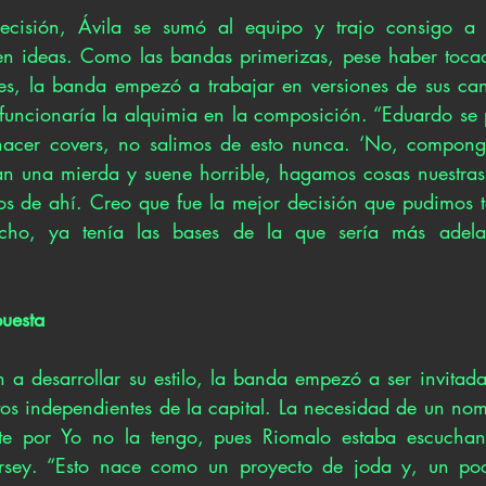
decisión, Ávila se sumó al equipo y trajo consigo a 
en ideas. Como las bandas primerizas, pese haber tocad
es, la banda empezó a trabajar en versiones de sus canc
uncionaría la alquimia en la composición. “Eduardo se p
acer covers, no salimos de esto nunca. ‘No, componga
an una mierda y suene horrible, hagamos cosas nuestras
os de ahí. Creo que fue la mejor decisión que pudimos t
cho, ya tenía las bases de la que sería más adelan
uesta
 desarrollar su estilo, la banda empezó a ser invitada 
tos independientes de la capital. La necesidad de un nom
nte por Yo no la tengo, pues Riomalo estaba escucha
sey. “Esto nace como un proyecto de joda y, un poc