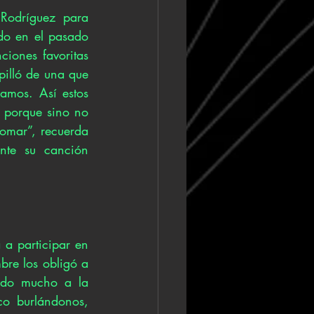
Rodríguez para 
o en el pasado 
iones favoritas 
illó de una que 
mos. Así estos 
 porque sino no 
omar”, recuerda 
te su canción 
a participar en 
bre los obligó a 
ndo mucho a la 
o burlándonos, 