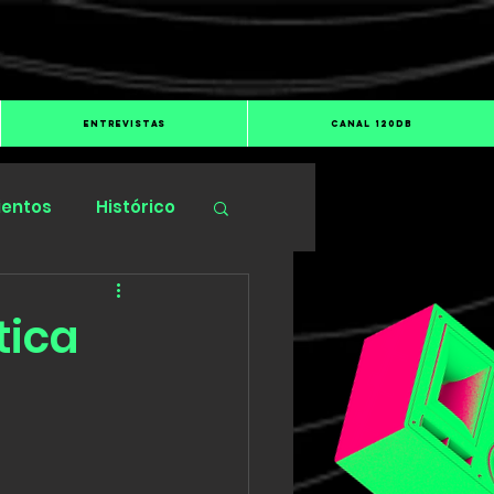
ENTREVISTAS
CANAL 120dB
ientos
Histórico
tica