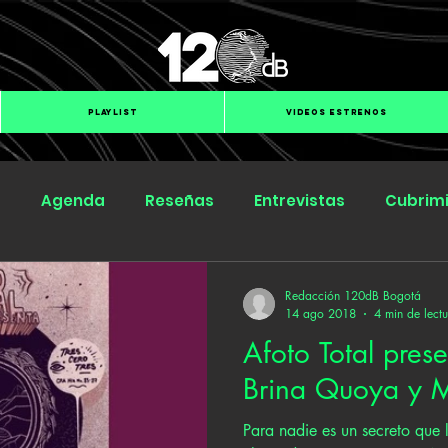
PLAYLIST
VIDEOS ESTRENOS
s
Agenda
Reseñas
Entrevistas
Cubrim
Submit Hub
Groover
BOmm
Redacción 120dB Bogotá
14 ago 2018
4 min de lect
Afoto Total pres
Brina Quoya y 
Para nadie es un secreto que l