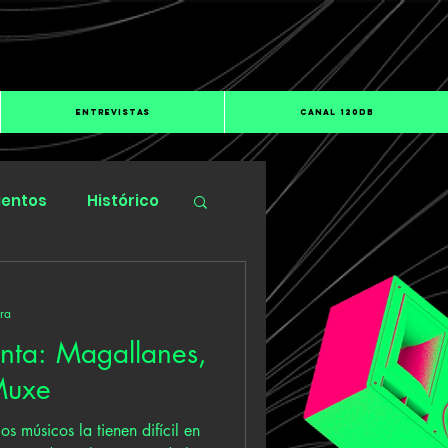
ENTREVISTAS
CANAL 120dB
ientos
Histórico
ura
enta: Magallanes,
Muxe
os músicos la tienen difícil en