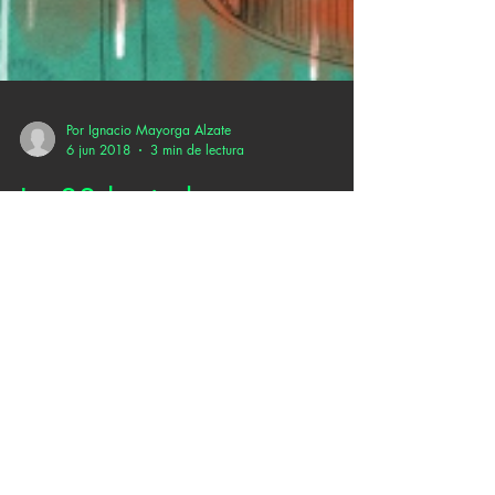
Por Ignacio Mayorga Alzate
6 jun 2018
3 min de lectura
La 33 le rinde un
homenaje a Tito Puente
con su versión de “Ran
Kan Kan”
En la historia de la salsa pocos nombres
tienen tanta resonancia como el de Ernesto
Antonio Puente. Nacido en el seno de una
familia...