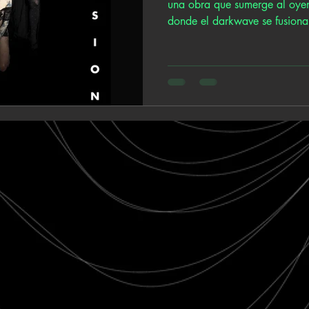
una obra que sumerge al oyen
donde el darkwave se fusiona.