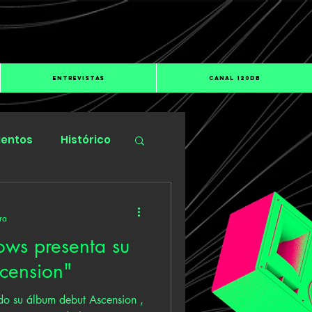
ENTREVISTAS
CANAL 120dB
ientos
Histórico
ra
ws presenta su
cension"
o su álbum debut Ascension ,