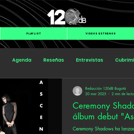
PLAYLIST
VIDEOS ESTRENOS
s
Agenda
Reseñas
Entrevistas
Cubrim
Submit Hub
Groover
BOmm
Redacción 120dB Bogotá
20 mar 2025
2 min de lectu
Ceremony Shado
álbum debut "As
Ceremony Shadows ha lanzad