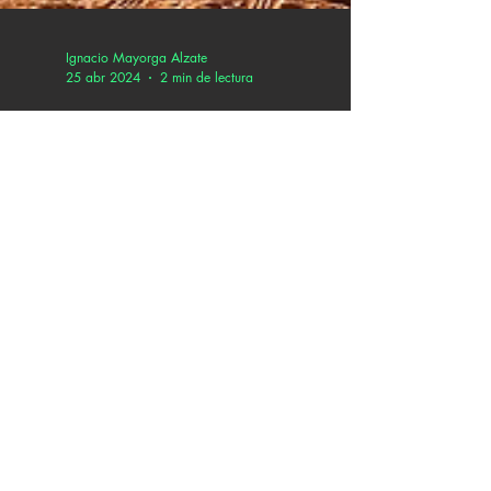
Ignacio Mayorga Alzate
25 abr 2024
2 min de lectura
Black Mambo se
encuentra con un amor
no correspondido en
“Seguimos tan lejos”
Black Mambo está de regreso con "Seguimos
tan lejos", un sencillo cuyo video fue grabado
en un desierto californiano