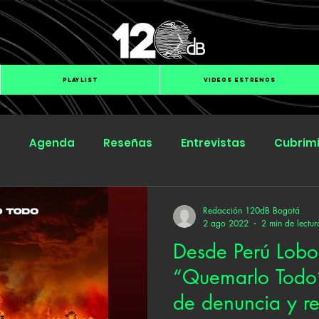
PLAYLIST
VIDEOS ESTRENOS
s
Agenda
Reseñas
Entrevistas
Cubrim
Submit Hub
Groover
BOmm
Redacción 120dB Bogotá
2 ago 2022
2 min de lectur
Desde Perú Lobo
“Quemarlo Todo”
de denuncia y re