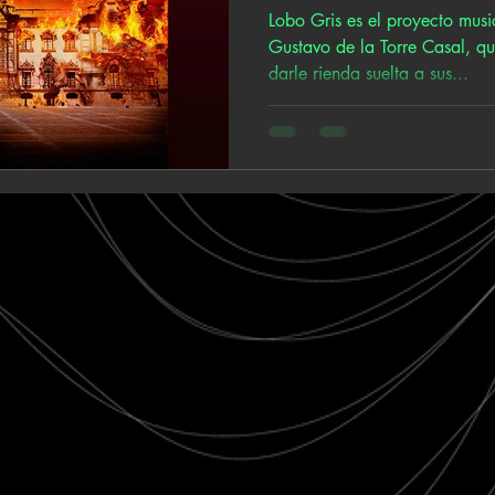
Lobo Gris es el proyecto musi
Gustavo de la Torre Casal, qu
darle rienda suelta a sus...