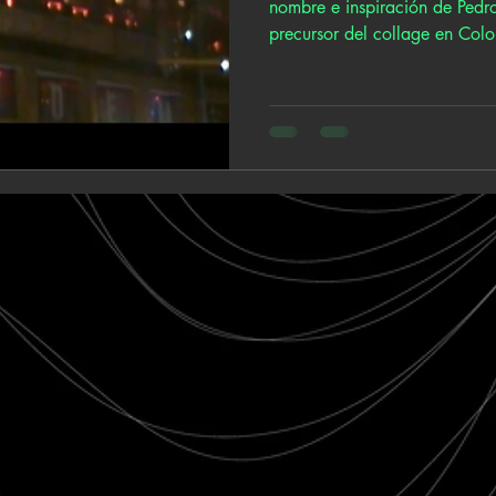
nombre e inspiración de Pedro
precursor del collage en Colo
tigre de papel (2008), falso
partir de esta imagen, Figuer
influencias que informan su s
subterráneo y una mirada de 
caminan sus aristas más sombrías y l
trabajo, Chapinero Mixtape, 