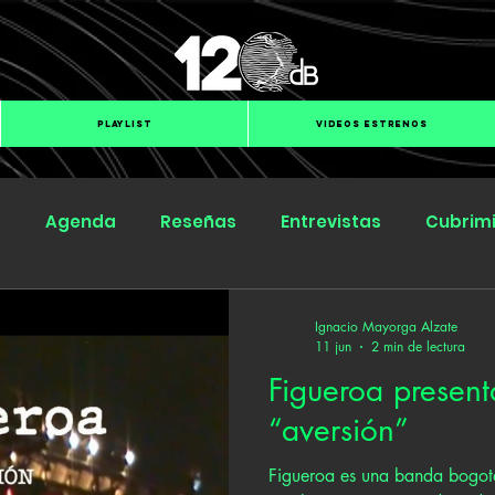
PLAYLIST
VIDEOS ESTRENOS
s
Agenda
Reseñas
Entrevistas
Cubrim
Submit Hub
Groover
BOmm
Ignacio Mayorga Alzate
11 jun
2 min de lectura
Figueroa present
“aversión”
Figueroa es una banda bogot