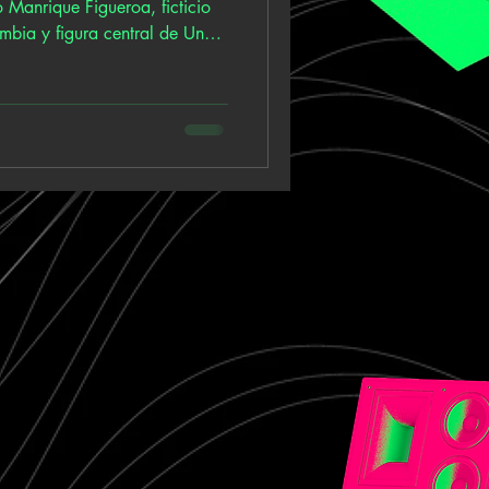
 Manrique Figueroa, ficticio
mbia y figura central de Un
 documental de Luis Ospina. A
oa construye un tapiz de
onido: rock urbano, punk
la ciudad narrada por quienes
luviosas. Su primer
fue g