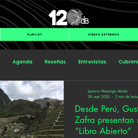
PLAYLIST
VIDEOS ESTRENOS
s
Agenda
Reseñas
Entrevistas
Cubrim
Submit Hub
Groover
BOmm
Ignacio Mayorga Alzate
28 sept 2020
2 min de lect
Desde Perú, Gus
Zafra presentan 
“Libro Abierto”