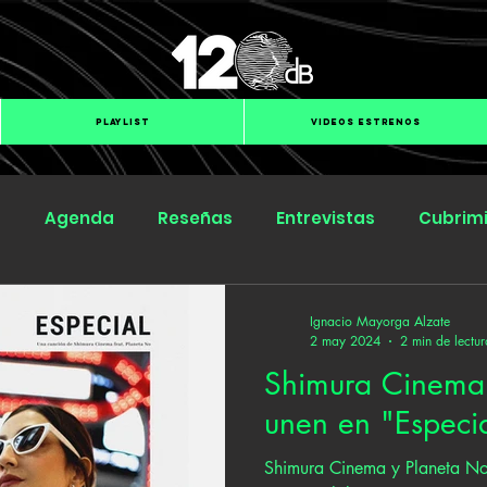
PLAYLIST
VIDEOS ESTRENOS
s
Agenda
Reseñas
Entrevistas
Cubrim
Submit Hub
Groover
BOmm
Ignacio Mayorga Alzate
2 may 2024
2 min de lectur
Shimura Cinema 
unen en "Especi
Shimura Cinema y Planeta No 