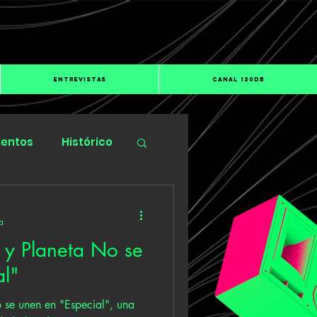
ENTREVISTAS
CANAL 120dB
ientos
Histórico
a
y Planeta No se
al"
se unen en "Especial", una