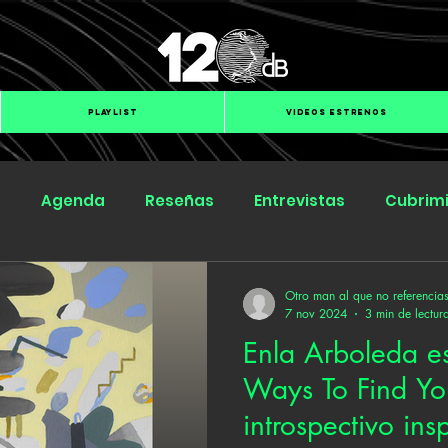
PLAYLIST
VIDEOS ESTRENOS
s
Agenda
Reseñas
Entrevistas
Cubrim
Submit Hub
Groover
BOmm
Otro man al que no referencia
7 nov 2024
3 min de lectur
Enla Arboleda es
Ways To Find You
introspectivo ins