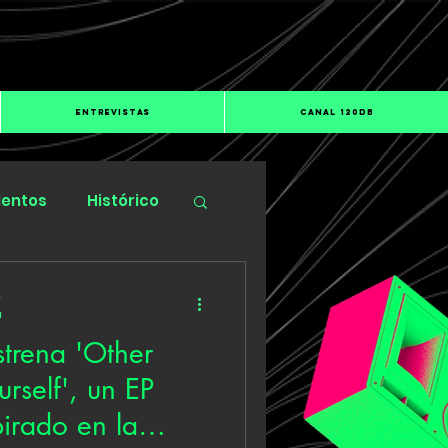
ENTREVISTAS
CANAL 120dB
ientos
Histórico
s
a
trena 'Other
rself', un EP
pirado en la