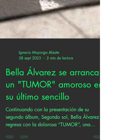
Ignacio Mayorga Alzate
28 sept 2023
2 min de lectura
Bella Álvarez se arranca
un "TUMOR" amoroso en
su último sencillo
Continuando con la presentación de su
segundo álbum, Segundo sol, Bella Álvarez
regresa con la dolorosa “TUMOR”, una