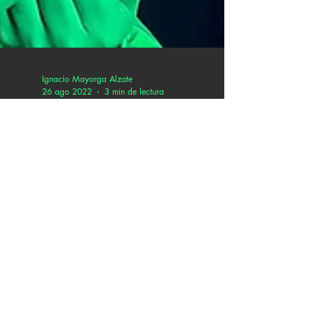
Ignacio Mayorga Alzate
26 ago 2022
3 min de lectura
Las Áñez presentan
“Como si fuera yo” junto
a Lido Pimienta
Las artistas bogotanas Las Áñez unen sus
poderosas voces a la de la artista colombo-
canadiense LIDO PIMIENTA para darle vida
al tercer...