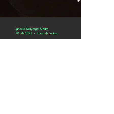
Ignacio Mayorga Alzate
10 feb 2021
4 min de lectura
La cantautora peruana
Fernanda Perochena
presenta “Verano
Infierno”, su primer álbum
Fernanda Perochena se ha venido formando un
nombre importante en la nueva escena de la
alternativa peruana. Junto a la limeña
Ximena...