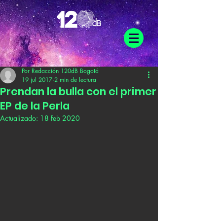
Por Redacción 120dB Bogotá
19 jul 2017
2 min de lectura
Prendan la bulla con el primer
EP de la Perla
Actualizado:
18 feb 2020