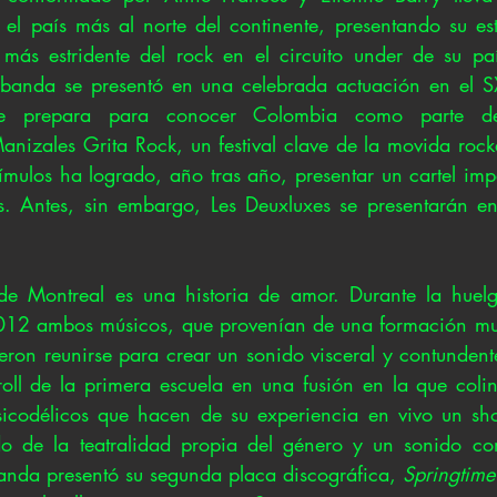
l país más al norte del continente, presentando su est
más estridente del rock en el circuito under de su paí
 banda se presentó en una celebrada actuación en el S
e prepara para conocer Colombia como parte de 
anizales Grita Rock, un festival clave de la movida rock
tímulos ha logrado, año tras año, presentar un cartel im
s. Antes, sin embargo, Les Deuxluxes se presentarán en
de Montreal es una historia de amor. Durante la huelga
12 ambos músicos, que provenían de una formación music
eron reunirse para crear un sonido visceral y contundent
oll de la primera escuela en una fusión en la que colind
sicodélicos que hacen de su experiencia en vivo un sh
 de la teatralidad propia del género y un sonido co
nda presentó su segunda placa discográfica, 
Springtime