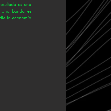
esultado es una 
 Una banda es 
die la economía 