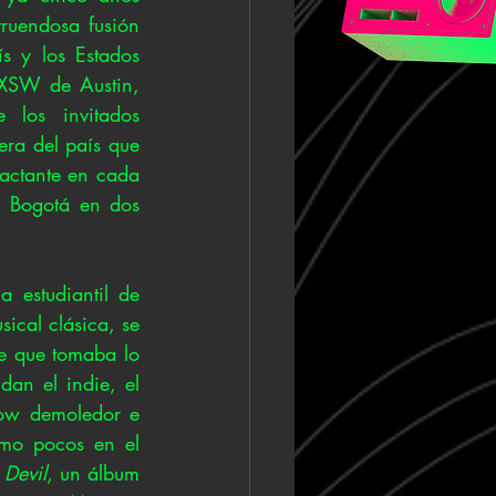
ruendosa fusión 
s y los Estados 
XSW de Austin, 
los invitados 
era del país que 
pactante en cada 
 Bogotá en dos 
 estudiantil de 
al clásica, se 
e que tomaba lo 
an el indie, el 
ow demoledor e 
mo pocos en el 
 Devil
, un álbum 