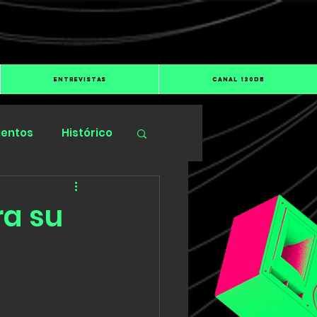
ENTREVISTAS
CANAL 120dB
ientos
Histórico
ra su