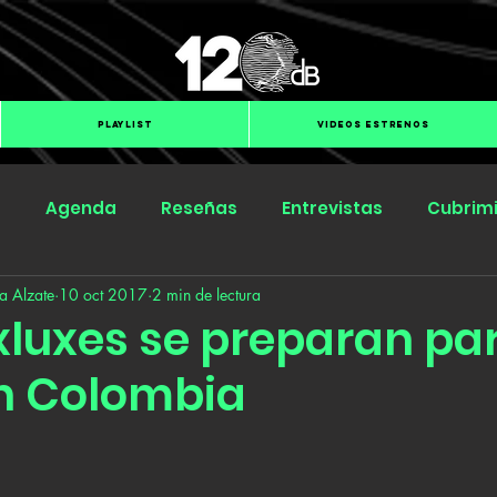
PLAYLIST
VIDEOS ESTRENOS
s
Agenda
Reseñas
Entrevistas
Cubrim
a Alzate
10 oct 2017
2 min de lectura
Submit Hub
Groover
BOmm
xluxes se preparan pa
n Colombia