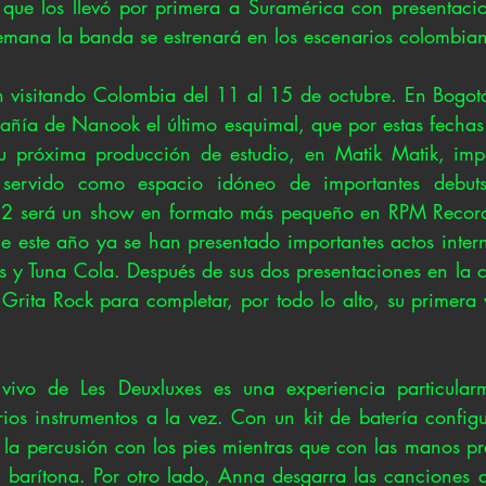
 que los llevó por primera a Suramérica con presentaci
 semana la banda se estrenará en los escenarios colombia
n visitando Colombia del 11 al 15 de octubre. En Bogotá
añía de Nanook el último esquimal, que por estas fechas 
su próxima producción de estudio, en Matik Matik, impo
servido como espacio idóneo de importantes debuts
l 12 será un show en formato más pequeño en RPM Record
ue este año ya se han presentado importantes actos inter
y Tuna Cola. Después de sus dos presentaciones en la ca
Grita Rock para completar, por todo lo alto, su primera vi
vivo de Les Deuxluxes es una experiencia particularm
rios instrumentos a la vez. Con un kit de batería config
la percusión con los pies mientras que con las manos pr
 barítona. Por otro lado, Anna desgarra las canciones 