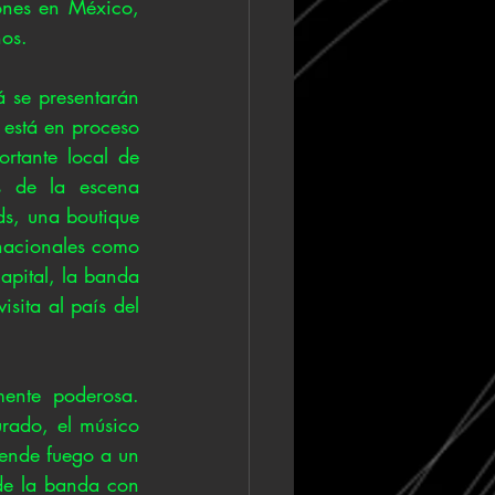
ones en México, 
nos.
 se presentarán 
está en proceso 
rtante local de 
 de la escena 
s, una boutique 
nacionales como 
pital, la banda 
sita al país del 
ente poderosa. 
urado, el músico 
ende fuego a un 
de la banda con 