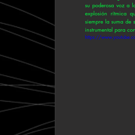
su poderosa voz a la
explosión rítmica 
siempre la suma de 
instrumental para con
https://www.youtube