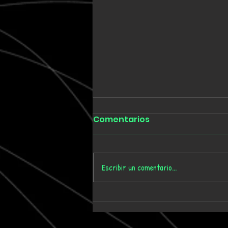
Comentarios
Escribir un comentario...
Tmygn convierte
dieciséis años de
memoria personal en el