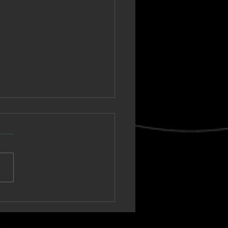
nown Vagabond
a un sintetizador
ico hacia un clímax