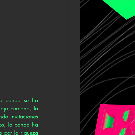
a banda se ha 
aje cercano, la 
ndo invitaciones 
os, la banda ha 
 por la riqueza 