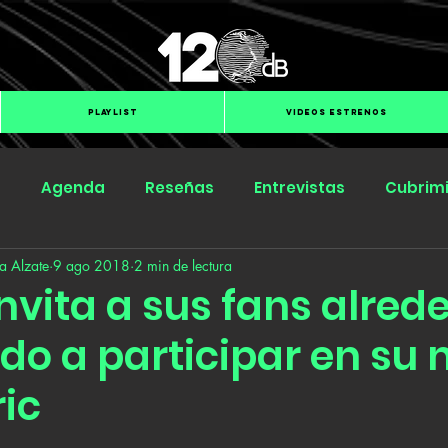
PLAYLIST
VIDEOS ESTRENOS
s
Agenda
Reseñas
Entrevistas
Cubrim
a Alzate
9 ago 2018
2 min de lectura
Submit Hub
Groover
BOmm
nvita a sus fans alred
do a participar en su 
ric