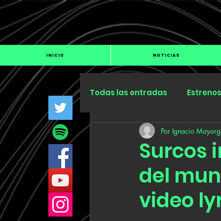
INICIO
NOTICIAS
Todas las entradas
Estreno
Por Ignacio Mayorg
Industria
Especiales
Surcos i
del mun
video ly