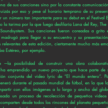
na de sus canciones sino por la constante comunicación
uizás por eso y pese al horario temprano de su present
 un número tan importante para su debut en el Festival E
 la tarima por la que luego desfilaría Lana del Rey, The Ki
Soundsystem. Sus canciones fueron coreadas a grito 
e madrugó para llegar a su encuentro y su presentación
 relevantes de esta edición, ciertamente mucho más emo
a Estéreo, por ejemplo.
─la posibilidad de construir una obra colaborativ
ión conjunta del video lyric de “El mundo entero”. Pa
eneró durante el pasado mundial de fútbol, en la que la
partir con ellos imágenes a lo largo y ancho del globo
sada un proceso de recolección de pequeños videos 
comparten desde todos los rincones del planeta pequeño