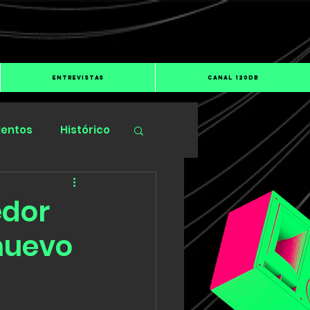
ENTREVISTAS
CANAL 120dB
ientos
Histórico
edor
nuevo