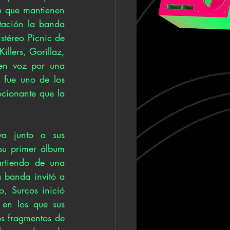
 que mantienen 
ación la banda 
stéreo Picnic de 
llers, Gorillaz, 
en voz por una 
 fue uno de los 
cionante que la 
a junto a sus 
seguidores─, Surcos ha emprendido un nuevo proyecto que hace parte de su primer álbum 
rtiendo de una 
 banda invitó a 
, Surcos inició 
en los que sus 
s fragmentos de 