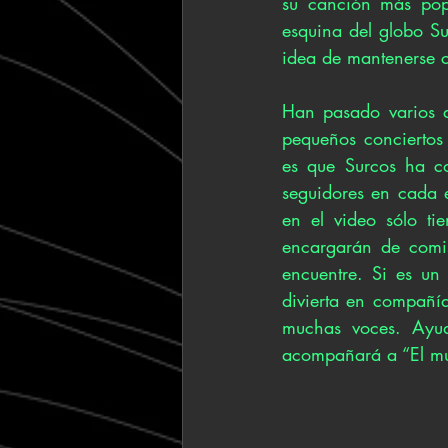
su canción más popu
esquina del globo Sur
idea de mantenerse c
Han pasado varios 
pequeños conciertos 
es que Surcos ha c
seguidores en cada e
en el video sólo tie
encargarán de comis
encuentre. Si es un
divierta en compañía
muchas voces. Ayud
acompañará a “El mu