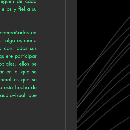
leguen de cada 
llos y fiel a su 
compañarlos en 
 algo es cierto 
 con todos sus 
iere participar 
iales, ellos se 
r en el que se 
ncial es que se 
e está hecha de 
udiovisual que 