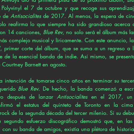
Polyvinyl el 7 de octubre y que recoge sus aprendizaje
o de 
Antisocialites 
de 2017. Al menos, la espera de cinc
olo reafirma lo que siempre ha sido grandioso acerca 
Con 14 canciones, 
Blue Rev
, no solo será el álbum más la
más complejo musical y líricamente. Con este anuncio, la
, primer corte del álbum, que se suma a un regreso a lo
 de la esencial banda de indie. Así mismo, se presenta
e Courtney Barnett en agosto.
a intención de tomarse cinco años en terminar su tercer 
querido 
Blue Rev
. De hecho, la banda comenzó a escribi
sto después de lanzar 
Antisocialites 
en el 2017, un 
nfirmó el estatus del quinteto de Toronto en la cim
ock de la segunda década del tercer milenio. Si su debut 
su segundo esfuerzo discográfico demostró que, en las 
 con su banda de amigos, existía una plétora de histori