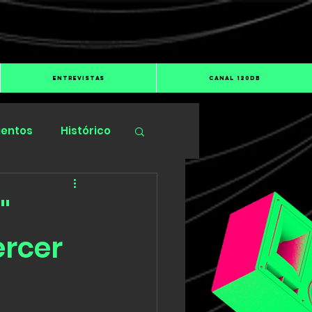
ENTREVISTAS
CANAL 120dB
ientos
Histórico
"
ercer