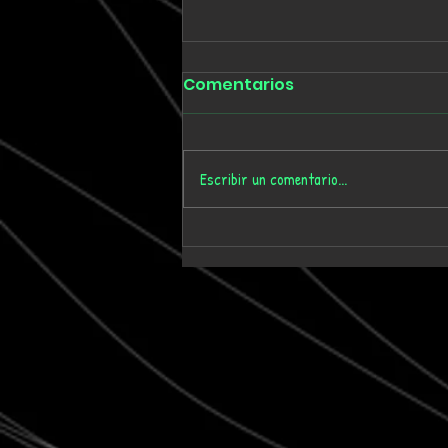
Comentarios
Escribir un comentario...
Arms & Armour enfrenta
la autoridad en “Terror
By Night”