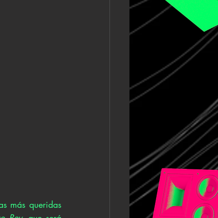
s más queridas 
ue Rev, 
que será 