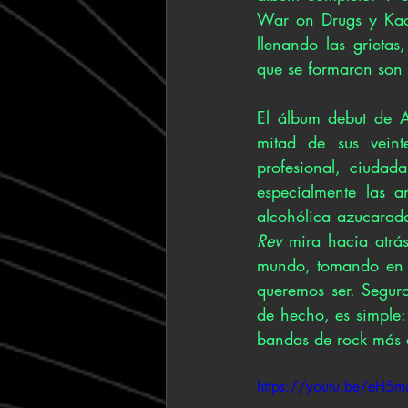
War on Drugs y Kace
llenando las grietas
que se formaron son 
El álbum debut de A
mitad de sus veinte
profesional, ciudada
especialmente las a
alcohólica azucarad
Rev
 mira hacia atrá
mundo, tomando en c
queremos ser. Seguro
de hecho, es simple
bandas de rock más 
https://youtu.be/eH5