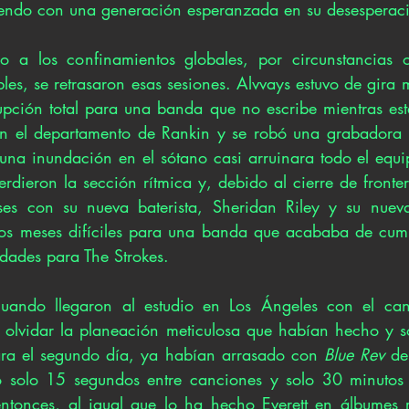
endo con una generación esperanzada en su desesperació
 a los confinamientos globales, por circunstancias o
les, se retrasaron esas sesiones. Alvvays estuvo de gira 
upción total para una banda que no escribe mientras está
en el departamento de Rankin y se robó una grabadora l
una inundación en el sótano casi arruinara todo el equi
rdieron la sección rítmica y, debido al cierre de fronter
es con su nueva baterista, Sheridan Riley y su nueva
nos meses difíciles para una banda que acababa de cump
idades para The Strokes. 
uando llegaron al estudio en Los Ángeles con el ca
 a olvidar la planeación meticulosa que habían hecho y s
Para el segundo día, ya habían arrasado con 
Blue Rev
 de
 solo 15 segundos entre canciones y solo 30 minutos e
ntonces, al igual que lo ha hecho Everett en álbumes r