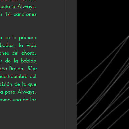
nto a Alvvays, 
as 14 canciones 
 en la primera 
bodas, la vida 
ones del ahora, 
r de la bebida 
ape Breton, 
Blue 
certidumbre del 
sión de lo que 
a para Alvvays, 
como una de las 