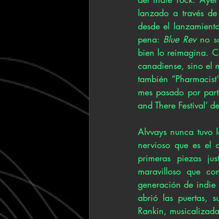
lanzado a través de 
desde el lanzamient
pena: 
Blue Rev
 no s
bien lo reimagina. 
canadiense, sino el 
también “Pharmacist”
mes pasado por parte
and There Festival’ d
Alvvays nunca tuvo l
nervioso que es el 
primeras piezas ju
maravilloso que co
generación de indie r
abrió las puertas, 
Rankin, musicalizada