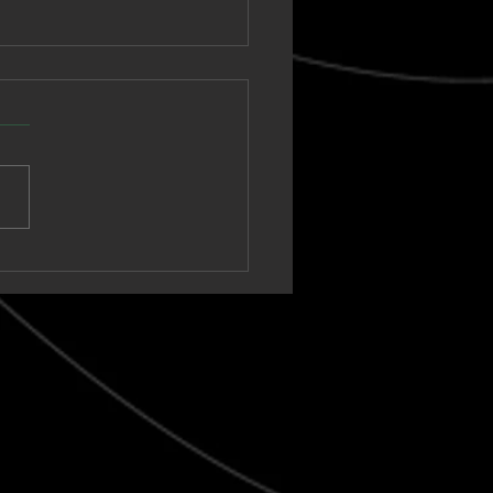
o Gringo se suelta
Strut”