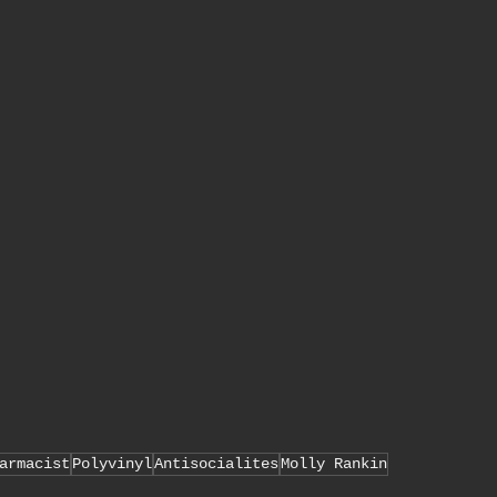
armacist
Polyvinyl
Antisocialites
Molly Rankin