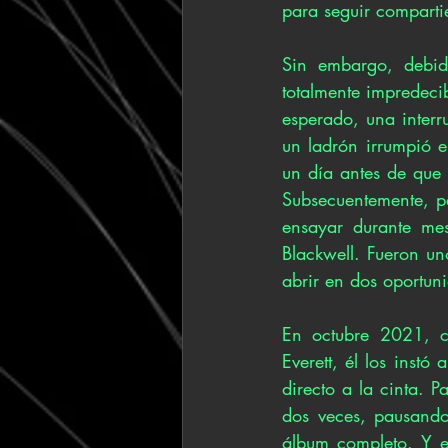
para seguir comparti
Sin embargo, debido
totalmente impredecib
esperado, una interr
un ladrón irrumpió 
un día antes de que 
Subsecuentemente, pe
ensayar durante mes
Blackwell. Fueron u
abrir en dos oportun
En octubre 2021, c
Everett, él los instó
directo a la cinta. 
dos veces, pausando
álbum completo. Y e