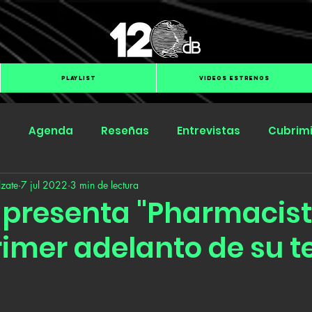
PLAYLIST
VIDEOS ESTRENOS
s
Agenda
Reseñas
Entrevistas
Cubrim
zate
7 jul 2022
3 min de lectura
Submit Hub
Groover
BOmm
 presenta "Pharmacist
imer adelanto de su t