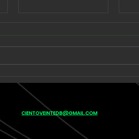
JPson recorre 16 años de
Prim
una historia familiar en
en “
“Ocean’s Eye”
CIENTOVEINTEDB@GMAIL.COM