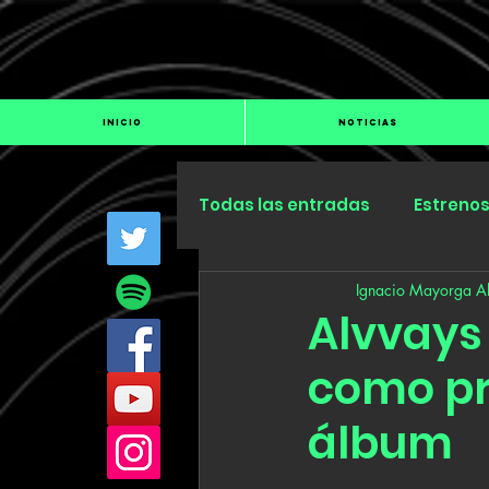
INICIO
NOTICIAS
Todas las entradas
Estreno
Ignacio Mayorga Al
Industria
Especiales
Alvvays
como pr
álbum