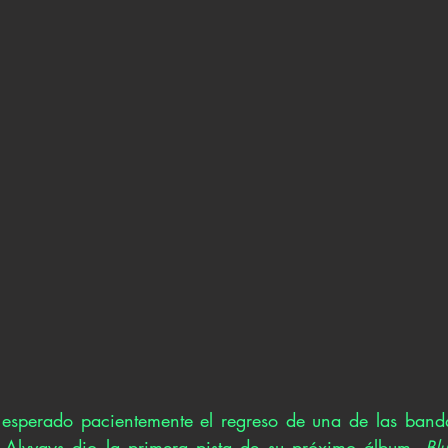
esperado pacientemente el regreso de una de las banda
r Alvvays dio la primera pista de su próximo álbum, 
Bl