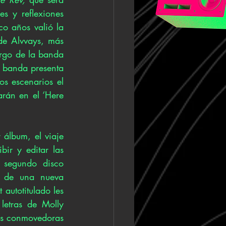
s y reflexiones 
o años valió la 
de Alvvays, más 
rgo de la banda 
 banda presenta 
s escenarios el 
rán en el ‘Here 
álbum, el viaje 
r y editar las 
segundo disco 
a de una nueva 
autotitulado les 
letras de Molly 
as conmovedoras 