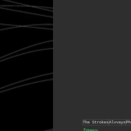
The Strokes
Alvvays
Ph
Estrenos