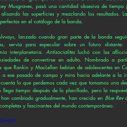
y Musgraves, pasó una cantidad obsesiva de tiempo ju
, alisando las superficies y mezclando los resultados. L
perfectas en el catálogo de la banda. 
lvvays, lanzado cuando gran parte de la banda seguía
s, servía para especular sobre un futuro distante: 
nía interplanetaria. 
Antisocialites
 luchó con las aflicci
nsiedades de convertirse en adulto. Nombrado a parti
a que Rankin y MacLellan bebían de adolescentes en C
s a ese pasado de campo y mira hacia adelante a la in
uenta lo que perdemos cada vez que tomamos una deci
 llega tiempo después de lo planillado, pero la respuest
: han cambiado gradualmente, han crecido en 
Blue Rev
 
completas y fascinantes del mundo contemporáneo.
mqLjwg6U