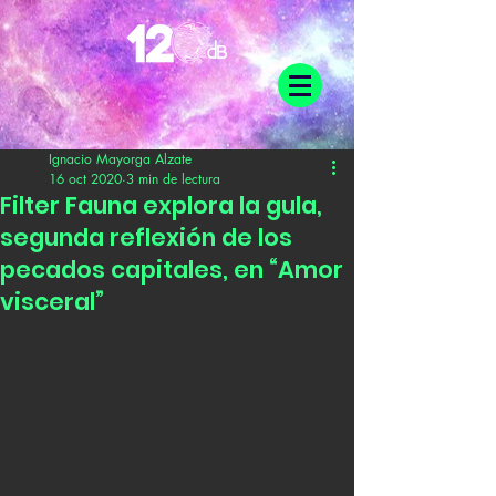
Ignacio Mayorga Alzate
16 oct 2020
3 min de lectura
Filter Fauna explora la gula,
segunda reflexión de los
pecados capitales, en “Amor
visceral”