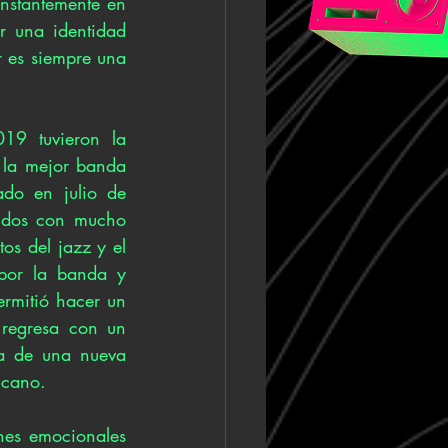
nstantemente en 
 una identidad 
 es siempre una 
9 tuvieron la 
 la mejor banda 
ado en julio de 
2019 y compuesto por 4 sencillos, un proyecto cargado de diferentes sonidos con mucho 
os del jazz y el 
por la banda y 
rmitió hacer un 
regresa con un 
a de una nueva 
icano. 
nes emocionales 