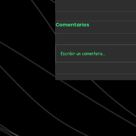
Comentarios
Escribir un comentario...
Tmygn convierte
dieciséis años de
memoria personal en el
álbum 'Where Time Goes'