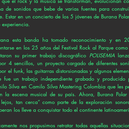
e que el rock y la música se transforman, evolucionan co
a de sonidos que bebe de varias fuentes para construir
. Estar en un concierto de los 5 jóvenes de Burana Polar
 experiencia.
tana esta banda ha tomado reconocimiento y en 201
ntarse en los 25 años del Festival Rock al Parque como
pretaron su primer trabajo discográfico 
POLISEMIA
 lanz
or el funk, las guitarras distorsionadas y algunos element
te fue un trabajo independiente grabado y producido 
lo Silva en Camilo Silva Mastering Colombia que les pe
en la escena musical de su país. Ahora, Burana Polar 
n lejos, tan cerca” como parte de la exploración sonor
eran los lleve a conquistar todo el continente latinoamer
ricamente nos propusimos retratar todas aquellas situacio