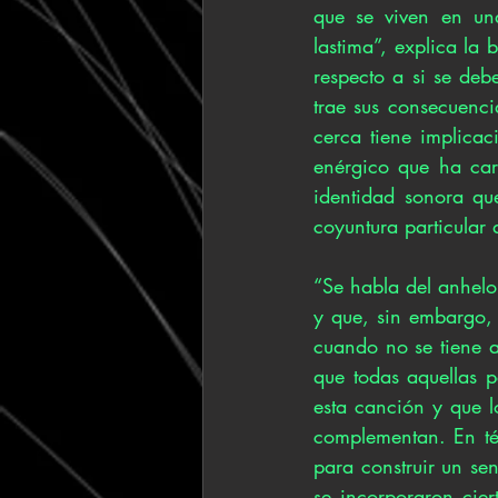
que se viven en una
lastima”, explica la
respecto a si se deb
trae sus consecuenci
cerca tiene implicac
enérgico que ha car
identidad sonora qu
coyuntura particular q
“Se habla del anhelo
y que, sin embargo, 
cuando no se tiene a
que todas aquellas p
esta canción y que l
complementan. En té
para construir un se
se incorporaron cier