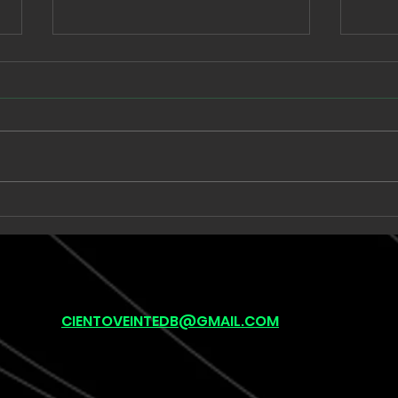
Babe Rainbow extiende
Unk
una suite de seis minutos
llev
en “Acid and Honey”
onír
pos
(lef
CIENTOVEINTEDB@GMAIL.COM