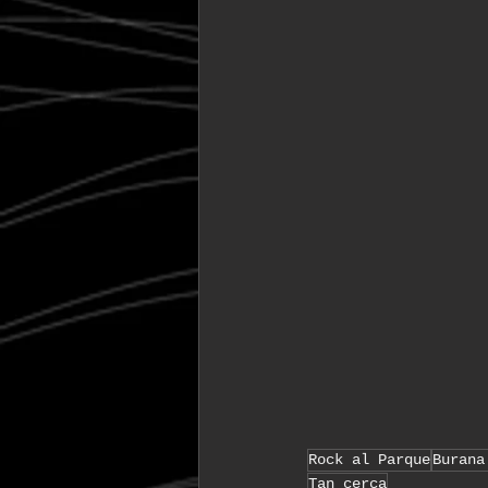
Rock al Parque
Burana
Tan cerca