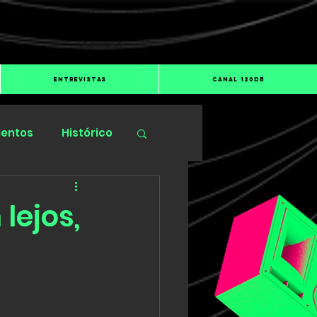
ENTREVISTAS
CANAL 120dB
ientos
Histórico
lejos,