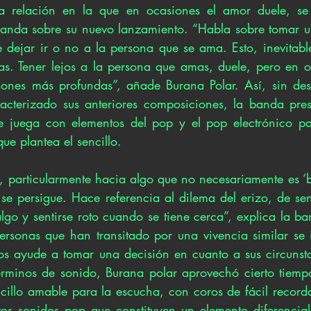
 relación en la que en ocasiones el amor duele, se v
 banda sobre su nuevo lanzamiento. “Habla sobre tomar u
e dejar ir o no a la persona que se ama. Esto, inevitabl
as. Tener lejos a la persona que amas, duele, pero en oc
iones más profundas”, añade Burana Polar. Así, sin desc
acterizado sus anteriores composiciones, la banda pres
e juega con elementos del pop y el pop electrónico par
ue plantea el sencillo.  
, particularmente hacia algo que no necesariamente es ‘bu
se persigue. Hace referencia al dilema del erizo, de sent
lgo y sentirse roto cuando se tiene cerca”, explica la b
ersonas que han transitado por una vivencia similar se i
os ayude a tomar una decisión en cuanto a sus circunstan
rminos de sonido, Burana polar aprovechó cierto tiempo
ncillo amable para la escucha, con coros de fácil recorda
tos sonidos pop que constituyen un elemento diferencial