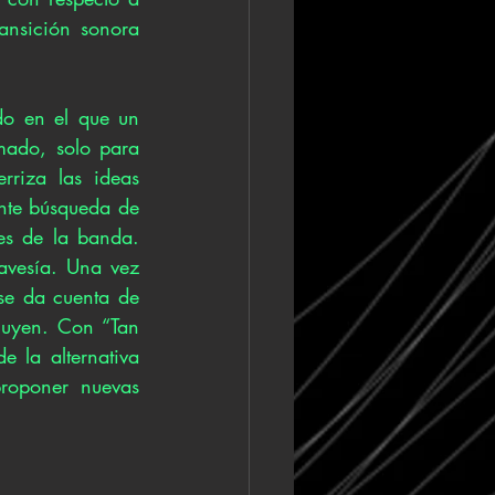
nsición sonora 
o en el que un 
ado, solo para 
rriza las ideas 
ante búsqueda de 
es de la banda. 
ravesía. Una vez 
se da cuenta de 
luyen. Con “Tan 
 la alternativa 
roponer nuevas 