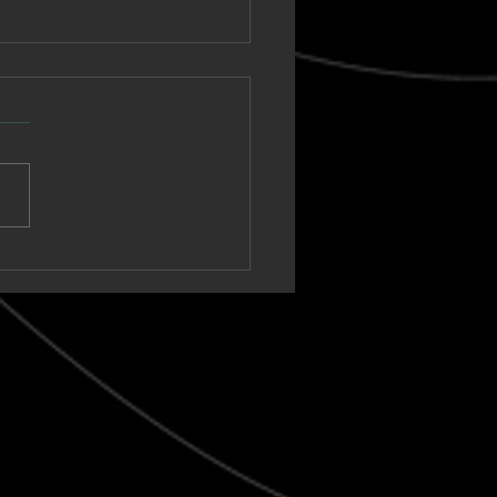
nown Vagabond
a un sintetizador
ico hacia un clímax
t-rock en “Warm Tide
t blank)”