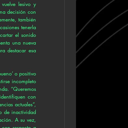
uelve lesivo y 
na decisión con 
emente, también 
asiones tenerla 
artar el sonido 
enta una nueva 
a destacar esa 
eno’ o positivo 
irse incompleto 
anda. “Queremos 
dentifiquen con 
cias actuales”, 
 de inactividad 
ción. A su vez, 
 con respecto a 