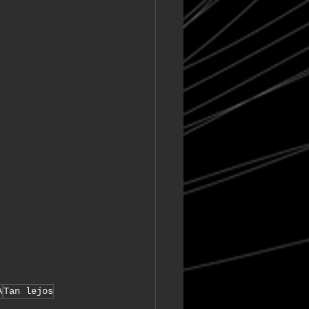
A
Tan lejos