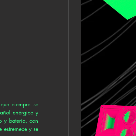
ue siempre se 
ñol enérgico y 
 y batería, con 
e estremece y se 