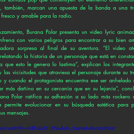
 y, también, marcan una apuesta de la banda a una tra
fresco y amable para la radio. 
amiento, Burana Polar presenta un video lyric animad
frena con varios peligros para encontrar a su bien am
radora sorpresa al final de su aventura. “El video ate
 relatando la historia de un personaje que está en const
a que esto le genera lo lastima”, explican los integrant
y las vicisitudes que atraviesa el personaje durante su t
o y cuando el protagonista encuentra ese ser anhelado 
ser más dañino en su cercanía que en su lejanía”, conc
rana Polar ratifica su adhesión a su lado más rockero de
 permite evolucionar en su búsqueda estética para p
sus mensajes. 
.com/watch?v=H4FuXM616No&ab_channel=BuranaPolar