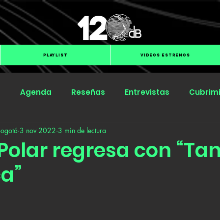
PLAYLIST
VIDEOS ESTRENOS
s
Agenda
Reseñas
Entrevistas
Cubrim
Bogotá
3 nov 2022
3 min de lectura
Submit Hub
Groover
BOmm
olar regresa con “Tan 
ca”