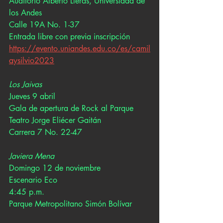
Auditorio Alberto Lleras, Universidad de 
los Andes
Calle 19A No. 1-37
Entrada libre con previa inscripción 
https://evento.uniandes.edu.co/es/camil
aysilvio2023
Los Jaivas
Jueves 9 abril
Gala de apertura de Rock al Parque
Teatro Jorge Eliécer Gaitán
Carrera 7 No. 22-47
Javiera Mena
Domingo 12 de noviembre
Escenario Eco
4:45 p.m. 
Parque Metropolitano Simón Bolívar