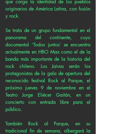
que carga la identidad de los pueblos 
originarios de América Latina, con fusión 
y rock. 
Se trata de un grupo fundamental en el 
panorama del continente, cuyo 
documental ‘Todos juntos’ se encuentra 
actualmente en HBO Max como el de la 
banda más importante de la historia del 
rock chileno. Los Jaivas serán los 
protagonistas de la gala de apertura del 
reconocido festival Rock al Parque, el 
próximo jueves 9 de noviembre en el 
Teatro Jorge Eliécer Gaitán, en un 
concierto con entrada libre para el 
público. 
También Rock al Parque, en su 
tradicional fin de semana, albergará la 