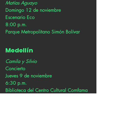
Matías Aguayo
Domingo 12 de noviembre
Escenario Eco
8:00 p.m. 
Parque Metropolitano Simón Bolívar
Medellín
Camila y Silvio
Concierto
Jueves 9 de noviembre
6:30 p.m.
Biblioteca del Centro Cultural Comfama 
Aranjuez
Carrera 51A No. 91 - 95
Showcase Circulart
Sábado 11 de noviembre 
4:00 p.m. 