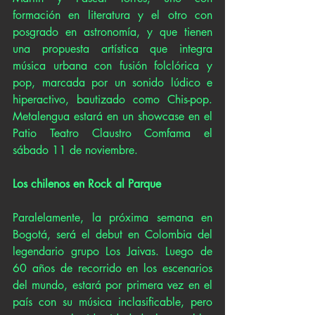
formación en literatura y el otro con 
posgrado en astronomía, y que tienen 
una propuesta artística que integra 
música urbana con fusión folclórica y 
pop, marcada por un sonido lúdico e 
hiperactivo, bautizado como Chis-pop. 
Metalengua estará en un showcase en el 
Patio Teatro Claustro Comfama el 
sábado 11 de noviembre.
Los chilenos en Rock al Parque
Paralelamente, la próxima semana en 
Bogotá, será el debut en Colombia del 
legendario grupo Los Jaivas. Luego de 
60 años de recorrido en los escenarios 
del mundo, estará por primera vez en el 
país con su música inclasificable, pero 