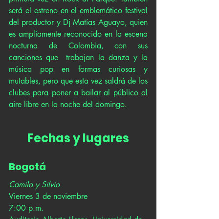
será el estreno en el emblemático festival 
del productor y Dj Matías Aguayo, quien 
es ampliamente reconocido en la escena 
nocturna de Colombia, con sus 
canciones que  trabajan la danza y la 
música pop en formas curiosas y 
mutables, pero que esta vez saldrá de los 
clubes para poner a bailar al público al 
aire libre en la noche del domingo.
Fechas y lugares
Bogotá
Camila y Silvio
Viernes 3 de noviembre 
7:00 p.m.