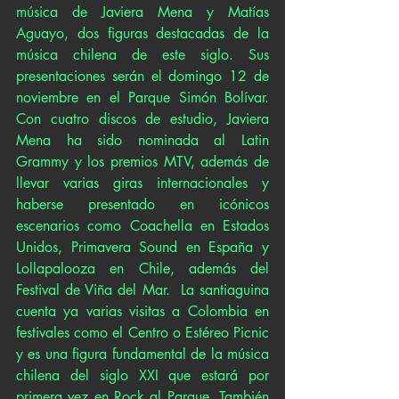
música de Javiera Mena y Matías 
Aguayo, dos figuras destacadas de la 
música chilena de este siglo. Sus 
presentaciones serán el domingo 12 de 
noviembre en el Parque Simón Bolívar. 
Con cuatro discos de estudio, Javiera 
Mena ha sido nominada al Latin 
Grammy y los premios MTV, además de 
llevar varias giras internacionales y 
haberse presentado en icónicos 
escenarios como Coachella en Estados 
Unidos, Primavera Sound en España y 
Lollapalooza en Chile, además del 
Festival de Viña del Mar.  La santiaguina 
cuenta ya varias visitas a Colombia en 
festivales como el Centro o Estéreo Picnic 
y es una figura fundamental de la música 
chilena del siglo XXI que estará por 
primera vez en Rock al Parque. También 