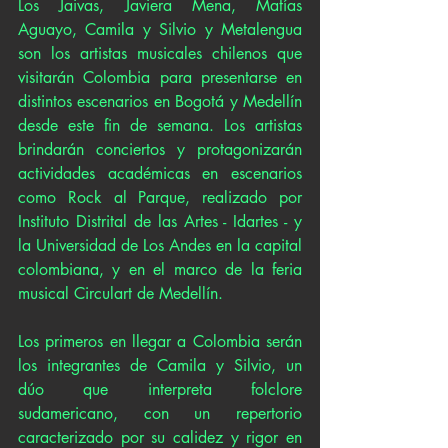
Los Jaivas, Javiera Mena, Matías 
Aguayo, Camila y Silvio y Metalengua 
son los artistas musicales chilenos que 
visitarán Colombia para presentarse en 
distintos escenarios en Bogotá y Medellín 
desde este fin de semana. Los artistas 
brindarán conciertos y protagonizarán 
actividades académicas en escenarios 
como Rock al Parque, realizado por 
Instituto Distrital de las Artes - Idartes - y 
la Universidad de Los Andes en la capital 
colombiana, y en el marco de la feria 
musical Circulart de Medellín. 
Los primeros en llegar a Colombia serán 
los integrantes de Camila y Silvio, un 
dúo que interpreta folclore 
sudamericano, con un repertorio 
caracterizado por su calidez y rigor en 