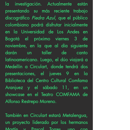
la investigación. Actualmente están 
presentando su más reciente trabajo 
discográfico 
Piedra Azul
, que el público 
colombiano podrá disfrutar inicialmente 
en la Universidad de Los Andes en 
Bogotá el próximo viernes 3 de 
noviembre, en la que al día siguiente 
darán un taller de canto 
latinoamericano. Luego, el dúo viajará a 
Medellín a Circulart, donde tendrá dos 
presentaciones, el jueves 9 en la 
Biblioteca del Centro Cultural Comfama 
Aranjuez y el sábado 11, en un 
showcase en el Teatro COMFAMA de 
Alfonso Restrepo Moreno. 
También en Circulart estará Metalengua, 
un proyecto liderado por los hermanos 
Martín y Pascal Torres, uno con 